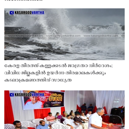
കേരള തീരത്ത് കള്ളക്കടൽ ജാഗ്രതാ നിർദേശം;
വിവിധ ജില്ലകളിൽ ഉയർന്ന തിരമാലകൾക്കും
കടലാക്രമണത്തിന് സാധ്യത