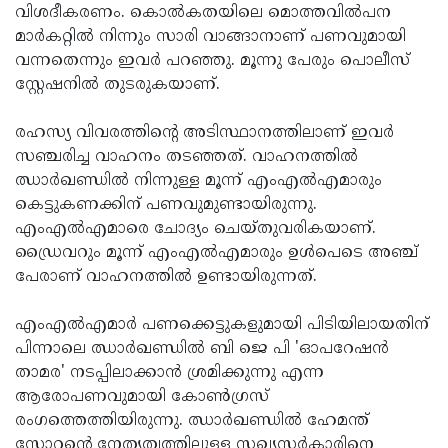
വിശദീകരണം. കൊല്‍കതയിലെ മൊത്തവില്‍പന
മാര്‍കറ്റില്‍ നിന്നും സാരി വാങ്ങാനാണ് പണവുമായി
വന്നതെന്നും ഇവര്‍ പറഞ്ഞു. മൂന്നു പേരും പൊലീസ്
സ്റ്റേഷനില്‍ തുടരുകയാണ്.
രഹസ്യ വിവരത്തിന്റെ അടിസ്ഥാനത്തിലാണ് ഇവര്‍
സഞ്ചരിച്ച വാഹനം തടഞ്ഞത്. വാഹനത്തില്‍
ഝാര്‍ഖണ്ഡില്‍ നിന്നുള്ള മൂന്ന് എംഎല്‍എമാരും
കെട്ടുകണക്കിന് പണവുമുണ്ടായിരുന്നു.
എംഎല്‍എമാരെ ചോദ്യം ചെയ്തുവരികയാണ്.
ഡ്രൈവറും മൂന്ന് എംഎല്‍എമാരും ഉള്‍പെടെ അഞ്ച്
പേരാണ് വാഹനത്തില്‍ ഉണ്ടായിരുന്നത്.
എംഎല്‍എമാര്‍ പണക്കെട്ടുകളുമായി പിടിയിലായതിന്
പിന്നാലെ ഝാര്‍ഖണ്ഡില്‍ ബി ജെ പി 'ഓപറേഷന്‍
താമര' നടപ്പിലാക്കാന്‍ ശ്രമിക്കുന്നു എന്ന
ആരോപണവുമായി കോണ്‍ഗ്രസ്
രംഗത്തെത്തിയിരുന്നു. ഝാര്‍ഖണ്ഡില്‍ ഹേമന്ത്
സോറന്റെ നേതൃത്വത്തിലുള്ള സഖ്യസര്‍കാരിനെ