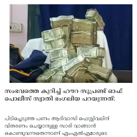
Updates
Assembly
Kerala
Polls
Local
Look
Body
Back
Election
2025
സംഭവത്തെ കുറിച്ച് ഹൗറ സൂപ്രണ്ട് ഓഫ്
പൊലീസ് സ്വാതി ഭംഗലിയ പറയുന്നത്:
പിടിച്ചെടുത്ത പണം ആദിവാസി ഫെസ്റ്റിവലിന്
വിതരണം ചെയ്യാനുള്ള സാരി വാങ്ങാന്‍
കൊണ്ടുവന്നതെന്നാണ് എംഎല്‍എമാരുടെ