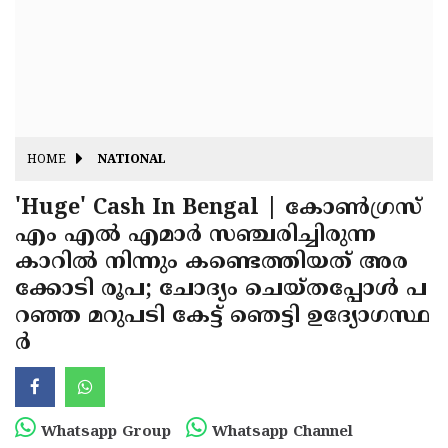
Fitr
May
Day
Eid
Al
Independence
Ad'ha
Day
Onam
HOME
NATIONAL
J&K
State
'Huge' Cash In Bengal | കോണ്‍ഗ്രസ്
Haryana
എം എല്‍ എമാര്‍ സഞ്ചരിച്ചിരുന്ന
Assembly
State
Diwali
കാറില്‍ നിന്നും കണ്ടെത്തിയത് അര
Elections
Assembly
Christmas
ക്കോടി രൂപ; ചോദ്യം ചെയ്തപ്പോള്‍ പ
Elections
റഞ്ഞ മറുപടി കേട്ട് ഞെട്ടി ഉദ്യോഗസ്ഥ
New-
ര്‍
Year
Republic
Day
Budget
Delhi
Whatsapp Group
Whatsapp Channel