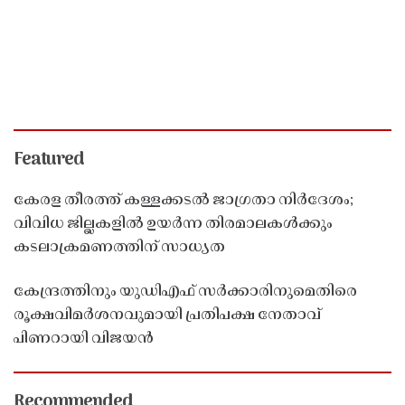
Featured
കേരള തീരത്ത് കള്ളക്കടൽ ജാഗ്രതാ നിർദേശം;
വിവിധ ജില്ലകളിൽ ഉയർന്ന തിരമാലകൾക്കും
കടലാക്രമണത്തിന് സാധ്യത
കേന്ദ്രത്തിനും യുഡിഎഫ് സർക്കാരിനുമെതിരെ
രൂക്ഷവിമർശനവുമായി പ്രതിപക്ഷ നേതാവ്
പിണറായി വിജയൻ
Recommended