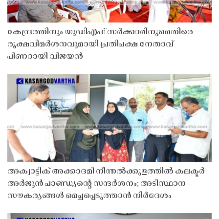
കേന്ദ്രത്തിനും യുഡിഎഫ് സർക്കാരിനുമെതിരെ
രൂക്ഷവിമർശനവുമായി പ്രതിപക്ഷ നേതാവ്
പിണറായി വിജയൻ
അക്വാട്ടിക് അക്കാദമി നീന്തൽക്കുളത്തിൽ കലക്ടർ
അർജുൻ പാണ്ഡ്യൻ്റെ സന്ദർശനം; അടിസ്ഥാന
സൗകര്യങ്ങൾ മെച്ചപ്പെടുത്താൻ നിർദേശം