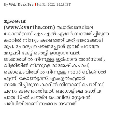
Election
Maha
By
Web Desk Pre
Jul 31, 2022, 14:23 IST
Shivarathri
International
Women's
Anti-
മുംബൈ:
(www.kvartha.com)
ഝാര്‍ഖണ്ഡിലെ
Day
Drug
Attukal
കോണ്‍ഗ്രസ് എം എല്‍ എമാര്‍ സഞ്ചരിച്ചിരുന്ന
Campaign
Pongala
Holi
കാറില്‍ നിന്നും കണ്ടെത്തിയത് അരക്കോടി
രൂപ. ചോദ്യം ചെയ്തപ്പോള്‍ ഇവര്‍ പറഞ്ഞ
2025
2025
IPL
മറുപടി കേട്ട് ഞെട്ടി ഉദ്യോഗസ്ഥര്‍.
2025
Eid
ജംതാരയില്‍ നിന്നുള്ള ഇര്‍ഫാന്‍ അന്‍സാരി,
ഖിജ്രിയില്‍ നിന്നുള്ള രാജേഷ് കചാപ്,
Al-
Waqf
കൊലെബിരയില്‍ നിന്നുള്ള നമന്‍ ബിക്‌സല്‍
Fitr
Bill
Vishu
എന്നീ കോണ്‍ഗ്രസ് എംഎല്‍എമാര്‍
2025
Controversy
Festival
സഞ്ചരിച്ചിരുന്ന കാറില്‍ നിന്നാണ് പൊലീസ്
Good
പണം കണ്ടെത്തിയത്. ബംഗാളിലെ ദേശീയ
2025
Friday
Easter
പാത 16-ല്‍ പഞ്ച്‌ല പൊലീസ് സ്റ്റേഷന്‍
Observance
Sunday
By-
പരിധിയിലാണ് സംഭവം നടന്നത്.
2025
2025
Election
Bihar