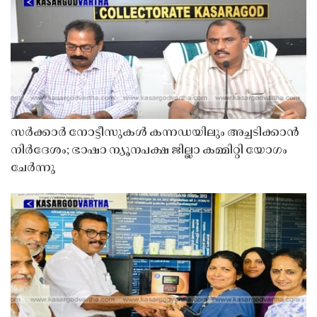
സർക്കാർ നോട്ടീസുകൾ കന്നഡയിലും അച്ചടിക്കാൻ
നിർദേശം; ഭാഷാ ന്യൂനപക്ഷ ജില്ലാ കമ്മിറ്റി യോഗം
ചേർന്നു