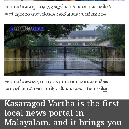
കാസർകോട്ട് ആദ്യം; മുളിയാർ പഞ്ചായത്തിൽ
ഇനിമുതൽ സന്ദർശകർക്ക് ചായ സൽക്കാരം
കാസർകോട്ടെ വിദ്യാഭ്യാസ സ്ഥാപനങ്ങൾക്ക്
വെള്ളിയാഴ്ച അവധി; പരീക്ഷകൾക്ക് മാറ്റമില്ല
Kasaragod Vartha is the first
local news portal in
Malayalam, and it brings you