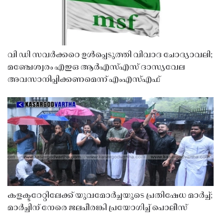
വി ഡി സവർക്കറെ ഉൾപ്പെടുത്തി വിവാദ ചോദ്യാവലി;
മഞ്ചേശ്വരം എഇഒ ആർഎസ്എസ് ദാസ്യവേല
അവസാനിപ്പിക്കണമെന്ന് എംഎസ്എഫ്
കളക്ടറേറ്റിലേക്ക് യുവമോർച്ചയുടെ പ്രതിഷേധ മാർച്ച്;
മാർച്ചിന് നേരെ ജലപീരങ്കി പ്രയോഗിച്ച് പൊലീസ്