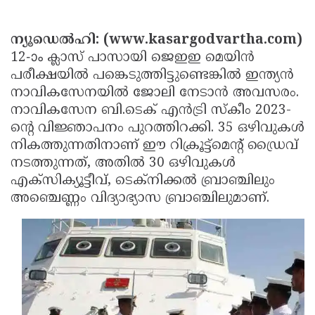
Election
Maha
Shivarathri
International
ന്യൂഡെൽഹി: (www.kasargodvartha.com)
Women's
12-ാം ക്ലാസ് പാസായി ജെഇഇ മെയിൻ
Anti-
പരീക്ഷയിൽ പങ്കെടുത്തിട്ടുണ്ടെങ്കിൽ ഇന്ത്യൻ
Day
Drug
Attukal
നാവികസേനയിൽ ജോലി നേടാൻ അവസരം.
Campaign
Pongala
Holi
നാവികസേന ബി.ടെക് എൻട്രി സ്കീം 2023-
ന്റെ വിജ്ഞാപനം പുറത്തിറക്കി. 35 ഒഴിവുകൾ
2025
2025
IPL
നികത്തുന്നതിനാണ് ഈ റിക്രൂട്ട്‌മെന്റ് ഡ്രൈവ്
2025
Eid
നടത്തുന്നത്, അതിൽ 30 ഒഴിവുകൾ
എക്‌സിക്യൂട്ടീവ്, ടെക്‌നിക്കൽ ബ്രാഞ്ചിലും
Al-
Waqf
അഞ്ചെണ്ണം വിദ്യാഭ്യാസ ബ്രാഞ്ചിലുമാണ്.
Fitr
Bill
Vishu
2025
Controversy
Festival
Good
2025
Friday
Easter
Observance
Sunday
By-
2025
2025
Election
Bihar