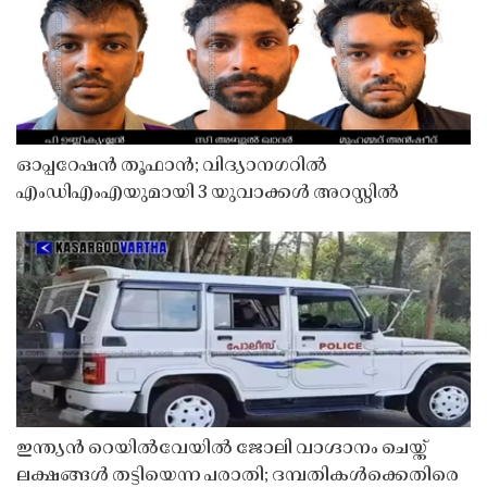
ഓപ്പറേഷൻ തൂഫാൻ; വിദ്യാനഗറിൽ
എംഡിഎംഎയുമായി 3 യുവാക്കൾ അറസ്റ്റിൽ
ഇന്ത്യൻ റെയിൽവേയിൽ ജോലി വാഗ്ദാനം ചെയ്ത്
ലക്ഷങ്ങൾ തട്ടിയെന്ന പരാതി; ദമ്പതികൾക്കെതിരെ