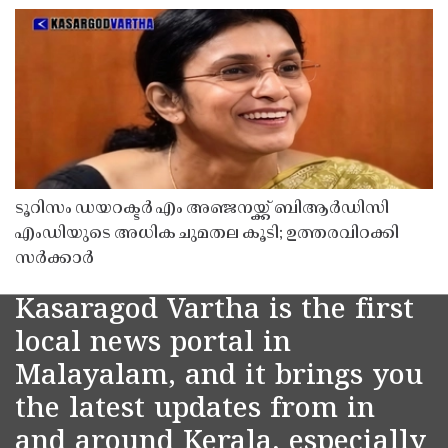
ടൂറിസം ഡയറക്ടർ എം അഞ്ജനയ്ക്ക് ബിആർഡിസി
എംഡിയുടെ അധിക ചുമതല കൂടി; ഉത്തരവിറക്കി
സർക്കാർ
Kasaragod Vartha is the first
local news portal in
Malayalam, and it brings you
the latest updates from in
and around Kerala, especially