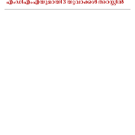
എംഡിഎംഎയുമായി 3 യുവാക്കൾ അറസ്റ്റിൽ