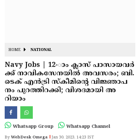
Fitr
May
Day
Eid
Al
Independence
Ad'ha
Day
Onam
HOME
NATIONAL
J&K
State
Navy Jobs | 12-ാം ക്ലാസ് പാസായവർ
Haryana
ക്ക് നാവികസേനയിൽ അവസരം; ബി.
Assembly
State
Diwali
ടെക് എൻട്രി സ്‌കീമിന്റെ വിജ്ഞാപ
Elections
Assembly
Christmas
നം പുറത്തിറക്കി; വിശദമായി അ
Elections
റിയാം
New-
Year
Republic
Day
Budget
Whatsapp Group
Whatsapp Channel
Delhi
By
WebDesk Omega
Jan 30, 2023, 14:23 IST