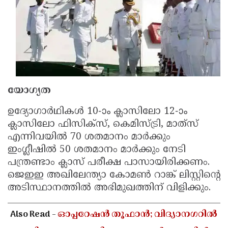
Updates
Assembly
Kerala
Polls
Local
Look
Body
Back
Election
2025
യോഗ്യത
ഉദ്യോഗാർഥികൾ 10-ാം ക്ലാസിലോ 12-ാം
ക്ലാസിലോ ഫിസിക്‌സ്, കെമിസ്ട്രി, മാത്‌സ്
എന്നിവയിൽ 70 ശതമാനം മാർക്കും
ഇംഗ്ലീഷിൽ 50 ശതമാനം മാർക്കും നേടി
പന്ത്രണ്ടാം ക്ലാസ് പരീക്ഷ പാസായിരിക്കണം.
ജെഇഇ അഖിലേന്ത്യാ കോമൺ റാങ്ക് ലിസ്റ്റിന്റെ
അടിസ്ഥാനത്തിൽ അഭിമുഖത്തിന് വിളിക്കും.
Also Read -
ഓപ്പറേഷൻ തൂഫാൻ; വിദ്യാനഗറിൽ