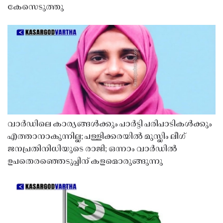
കേസെടുത്തു
വാർഡിലെ കാര്യങ്ങൾക്കും പാർട്ടി പരിപാടികൾക്കും
എത്താനാകുന്നില്ല; പള്ളിക്കരയിൽ മുസ്ലിം ലീഗ്
ജനപ്രതിനിധിയുടെ രാജി; ഒന്നാം വാർഡിൽ
ഉപതെരഞ്ഞെടുപ്പിന് കളമൊരുങ്ങുന്നു