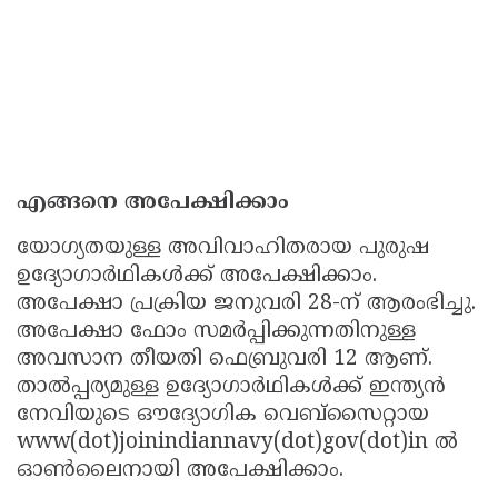
എങ്ങനെ അപേക്ഷിക്കാം
യോഗ്യതയുള്ള അവിവാഹിതരായ പുരുഷ
ഉദ്യോഗാർഥികൾക്ക് അപേക്ഷിക്കാം.
അപേക്ഷാ പ്രക്രിയ ജനുവരി 28-ന് ആരംഭിച്ചു.
അപേക്ഷാ ഫോം സമർപ്പിക്കുന്നതിനുള്ള
അവസാന തീയതി ഫെബ്രുവരി 12 ആണ്.
താൽപ്പര്യമുള്ള ഉദ്യോഗാർഥികൾക്ക് ഇന്ത്യൻ
നേവിയുടെ ഔദ്യോഗിക വെബ്സൈറ്റായ
www(dot)joinindiannavy(dot)gov(dot)in ൽ
ഓൺലൈനായി അപേക്ഷിക്കാം.