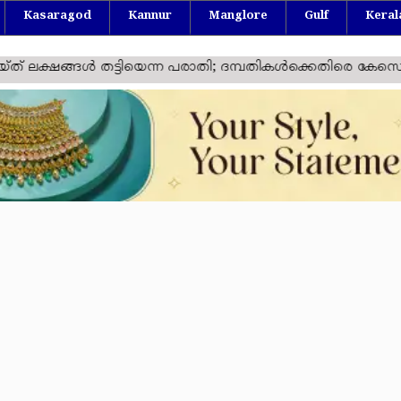
Kasaragod
Kannur
Manglore
Gulf
Keral