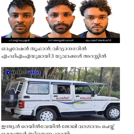
ഓപ്പറേഷൻ തൂഫാൻ; വിദ്യാനഗറിൽ
എംഡിഎംഎയുമായി 3 യുവാക്കൾ അറസ്റ്റിൽ
ഇന്ത്യൻ റെയിൽവേയിൽ ജോലി വാഗ്ദാനം ചെയ്ത്