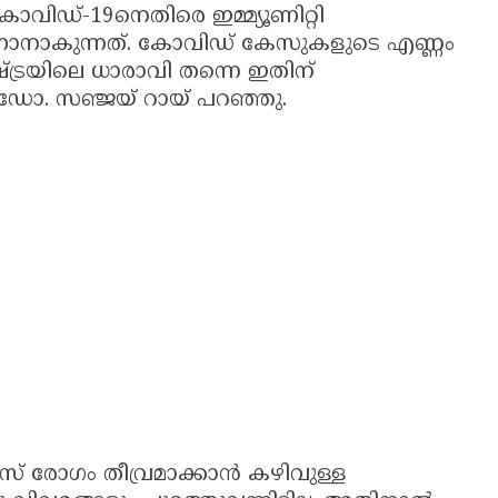
ോവിഡ്-19നെതിരെ ഇമ്മ്യൂണിറ്റി
കാണാനാകുന്നത്. കോവിഡ് കേസുകളുടെ എണ്ണം
്രയിലെ ധാരാവി തന്നെ ഇതിന്
ള ഡോ. സഞ്ജയ് റായ് പറഞ്ഞു.
റസ് രോഗം തീവ്രമാക്കാന്‍ കഴിവുള്ള