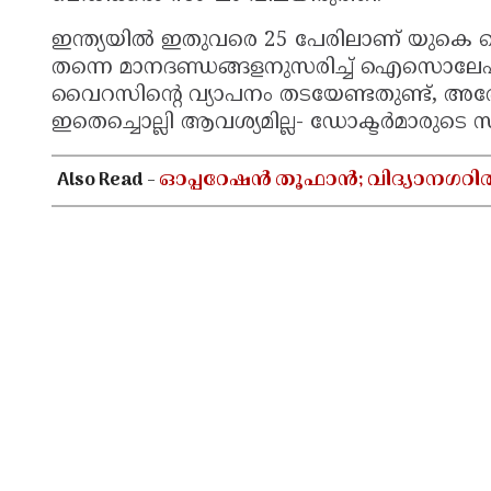
ഇന്ത്യയില്‍ ഇതുവരെ 25 പേരിലാണ് യുകെ വൈറ
തന്നെ മാനദണ്ഡങ്ങളനുസരിച്ച് ഐസൊലേഷന
വൈറസിന്റെ വ്യാപനം തടയേണ്ടതുണ്ട്, 
ഇതെച്ചൊല്ലി ആവശ്യമില്ല- ഡോക്ടര്‍മാരുടെ സം
Also Read -
ഓപ്പറേഷൻ തൂഫാൻ; വിദ്യാനഗറി