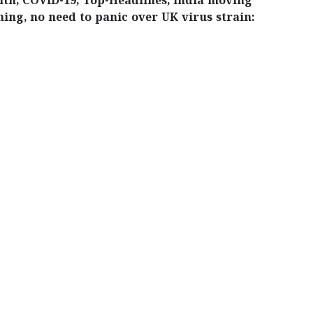
alth, COVID-19, Top-Headlines, India moving
ing, no need to panic over UK virus strain: