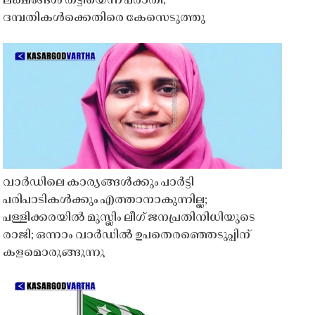
ലക്ഷങ്ങൾ തട്ടിയെന്ന പരാതി;
ദമ്പതികൾക്കെതിരെ കേസെടുത്തു
വാർഡിലെ കാര്യങ്ങൾക്കും പാർട്ടി
പരിപാടികൾക്കും എത്താനാകുന്നില്ല;
പള്ളിക്കരയിൽ മുസ്ലിം ലീഗ് ജനപ്രതിനിധിയുടെ
രാജി; ഒന്നാം വാർഡിൽ ഉപതെരഞ്ഞെടുപ്പിന്
കളമൊരുങ്ങുന്നു