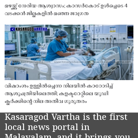
മഴയ്ക്ക് നേരിയ ആശ്വാസം; കാസർകോട് ഉൾപ്പെടെ 4
വടക്കൻ ജില്ലകളിൽ മഞ്ഞ ജാഗ്രത
വിഷാംശം ഉള്ളിൽച്ചെന്ന നിലയിൽ കാറോടിച്ച്
ആശുപത്രിയിലെത്തി; കളക്ടറേറ്റിലെ യുഡി
ക്ലർക്കിൻ്റെ നില അതീവ ഗുരുതരം
Kasaragod Vartha is the first
local news portal in