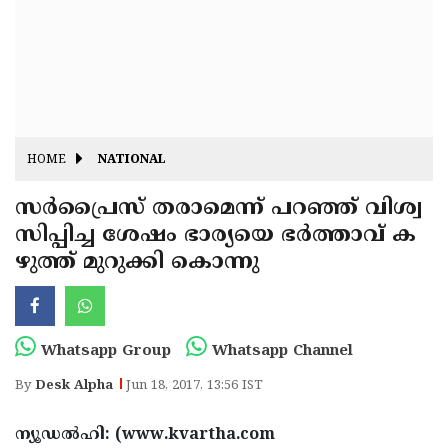
Fitr
May
Day
Eid
Al
Independence
Ad'ha
Day
Onam
HOME
NATIONAL
J&K
State
സര്‍പ്രൈസ് തരാമെന്ന് പറഞ്ഞ് വിശ്വ
Haryana
സിപ്പിച്ച ശേഷം ഭാര്യയെ ഭര്‍ത്താവ് ക
Assembly
State
Diwali
ഴുത്ത് മുറുക്കി കൊന്നു
Elections
Assembly
Christmas
Elections
New-
Year
Republic
Whatsapp Group
Whatsapp Channel
Day
Budget
By
Desk Alpha
Jun 18, 2017, 13:56 IST
Delhi
ന്യൂഡല്‍ഹി: (www.kvartha.com