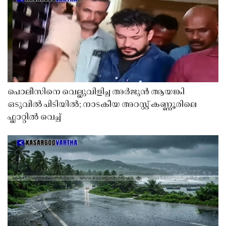
പൊലീസിനെ വെല്ലുവിളിച്ച അർജുൻ ആയങ്കി
ഒടുവിൽ പിടിയിൽ; നാടകീയ അറസ്റ്റ് കണ്ണൂരിലെ
ഫ്ലാറ്റിൽ വെച്ച്