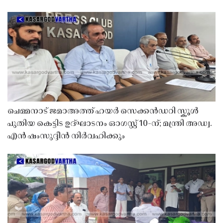
ചെമ്മനാട് ജമാഅത്ത് ഹയർ സെക്കൻഡറി സ്കൂൾ
പുതിയ കെട്ടിട ഉദ്ഘാടനം ഓഗസ്റ്റ് 10-ന്; മന്ത്രി അഡ്വ.
എൻ ഷംസുദ്ദീൻ നിർവഹിക്കും