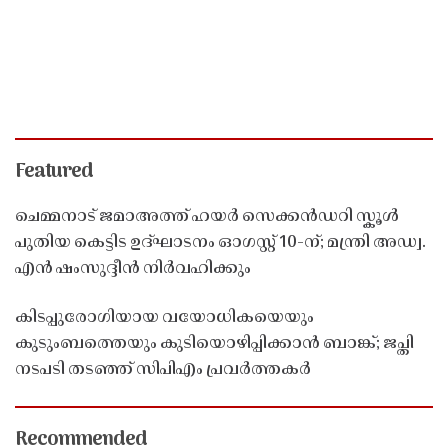
Featured
ചെമ്മനാട് ജമാഅത്ത് ഹയർ സെക്കൻഡറി സ്കൂൾ
പുതിയ കെട്ടിട ഉദ്ഘാടനം ഓഗസ്റ്റ് 10-ന്; മന്ത്രി അഡ്വ.
എൻ ഷംസുദ്ദീൻ നിർവഹിക്കും
കിടപ്പുരോഗിയായ വയോധികയെയും
കുടുംബത്തെയും കുടിയൊഴിപ്പിക്കാൻ ബാങ്ക്; ജപ്തി
നടപടി തടഞ്ഞ് സിപിഎം പ്രവർത്തകർ
Recommended