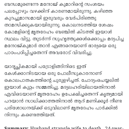
ബന്ധമുണ്ടെന്ന മനോജ് കുമാറിന്റെ സംശയം
പലപ്പോഴും വഴക്കിന് കാരണമായിരുന്നു. കഴിഞ്ഞ
കുറച്ചുമാസമായി ഇരുവരും വേര്‍പിരിഞ്ഞു
താമസിക്കുകയായിരുന്നു. കൊലനടത്തിയ ശേഷം
കോമളിന്റെ മൃതദേഹം ബഞ്ചില്‍ കിടത്തി ഇയാള്‍
സ്ഥലം വിട്ടു. തുടര്‍ന്ന് സുഹൃത്തുക്കള്‍ക്കൊപ്പം മദ്യപിച്ച
മനോജ്കുമാര്‍ താന്‍ എങ്ങനെയാണ് ഭാര്യയെ ഒരു
പാഠംപഠിപ്പിച്ചതെന്ന് അവരോട് വിവരിച്ചു.
യാദൃച്ഛികമായി പട്രോളിങ്ങിനിടെ ഇത്
കേള്‍ക്കാനിടയായ ഒരു പോലീസുകാരനാണ്
കൊലപാതകത്തിന്റെ ചുരുളഴിച്ചത്. ചോദ്യംചെയ്യലില്‍
ഇയാള്‍ കുറ്റം സമ്മതിച്ചു. മദ്യലഹരിയിലായതിനാല്‍
എവിടെയാണ് മൃതദേഹം ഉപേക്ഷിച്ചതെന്ന് കൃത്യമായി
പറയാന്‍ സാധിക്കാത്തതിനാൽ ആറ് മണിക്കൂര്‍ നീണ്ട
പരിശോധനയ്ക്ക് ഒടുവിലാണ് മൃതദേഹം പാര്‍ക്കില്‍
നിന്നും കണ്ടെത്തിയത്.