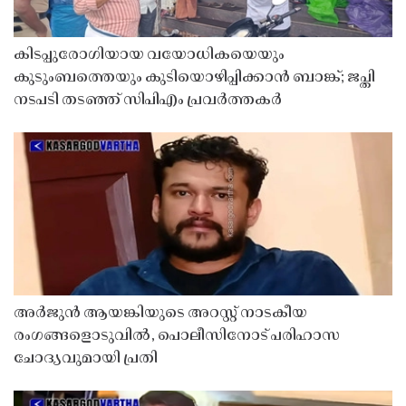
കിടപ്പുരോഗിയായ വയോധികയെയും
കുടുംബത്തെയും കുടിയൊഴിപ്പിക്കാൻ ബാങ്ക്; ജപ്തി
നടപടി തടഞ്ഞ് സിപിഎം പ്രവർത്തകർ
അർജുൻ ആയങ്കിയുടെ അറസ്റ്റ് നാടകീയ
രംഗങ്ങളൊടുവിൽ, പൊലീസിനോട് പരിഹാസ
ചോദ്യവുമായി പ്രതി