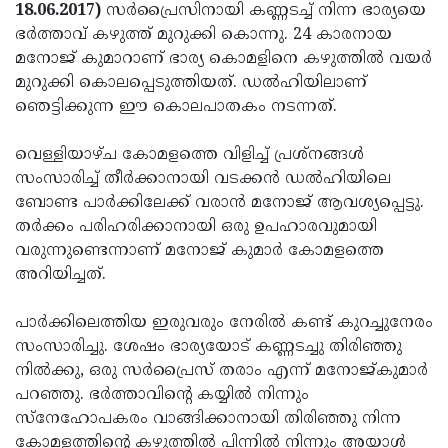
Election
Maha
18.06.2017)
സര്‍പ്രൈസിനായി കണ്ണടച്ച് നിന്ന ഭാര്യയെ
ഭർത്താവ് കഴുത്ത് മുറുക്കി കൊന്നു. 24 കാരനായ
Shivarathri
International
മനോജ് കുമാറാണ്‌ ഭാര്യ കൊമളിനെ കഴുത്തില്‍ വയര്‍
Women's
Anti-
മുറുക്കി കൊലപ്പെടുത്തിയത്. ഡല്‍ഹിയിലാണ്
ഞെട്ടിക്കുന്ന ഈ കൊലപാതകം നടന്നത്.
Day
Drug
Attukal
Campaign
Pongala
Holi
വെള്ളിയാഴ്ച കോമളത്തെ വിളിച്ച് പ്രശ്‌നങ്ങള്‍
സംസാരിച്ച് തീര്‍ക്കാനായി വടക്കന്‍ ഡല്‍ഹിയിലെ
2025
2025
IPL
ബോണ്ട പാര്‍ക്കിലേക്ക് വരാന്‍ മനോജ് ആവശ്യപ്പെട്ടു.
2025
Eid
തര്‍ക്കം പരിഹരിക്കാനായി ഒരു ഉപഹാരവുമായി
വരുന്നുണ്ടെന്നാണ് മനോജ് കുമാര്‍ കോമളത്തെ
Al-
Waqf
അറിയിച്ചത്.
Fitr
Bill
Vishu
പാർക്കിലെത്തിയ ഇരുവരും നേരില്‍ കണ്ട് കുറച്ചുനേരം
2025
Controversy
Festival
Good
സംസാരിച്ചു. ശേഷം ഭാര്യയോട് കണ്ണടച്ചു തിരിഞ്ഞു
2025
Friday
Easter
നിൽക്കു, ഒരു സര്‍പ്രൈസ് തരാം എന്ന് മനോജ്കുമാര്‍
പറഞ്ഞു. ഭർത്താവിന്റെ കയ്യിൽ നിന്നും
Observance
Sunday
By-
സ്‌നേഹോപകരം വാങ്ങിക്കാനായി തിരിഞ്ഞു നിന്ന
2025
2025
Election
Bihar
കോമളത്തിന്റെ കഴുത്തിൽ പിന്നിൽ നിന്നും അയാൾ