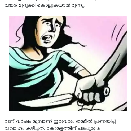
വയർ മുറുക്കി കൊല്ലുകയായിരുന്നു.
Updates
Assembly
Kerala
Polls
Local
Look
Body
Back
Election
2025
രണ്ട് വര്‍ഷം മുമ്പാണ് ഇരുവരും തമ്മില്‍ പ്രണയിച്ച്
വിവാഹം കഴിച്ചത്. കോമളത്തിന് പരപുരുഷ