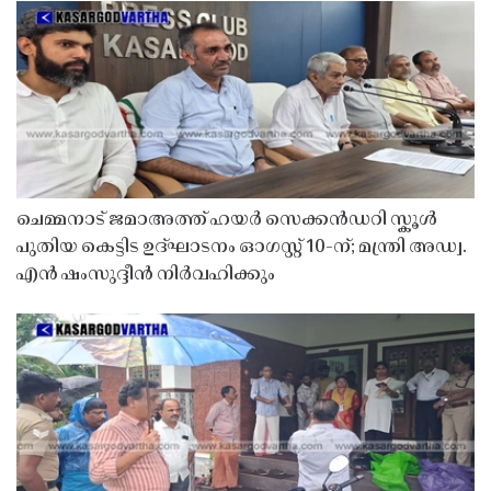
ചെമ്മനാട് ജമാഅത്ത് ഹയർ സെക്കൻഡറി സ്കൂൾ
പുതിയ കെട്ടിട ഉദ്ഘാടനം ഓഗസ്റ്റ് 10-ന്; മന്ത്രി അഡ്വ.
എൻ ഷംസുദ്ദീൻ നിർവഹിക്കും