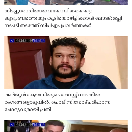
കിടപ്പുരോഗിയായ വയോധികയെയും
കുടുംബത്തെയും കുടിയൊഴിപ്പിക്കാൻ ബാങ്ക്; ജപ്തി
നടപടി തടഞ്ഞ് സിപിഎം പ്രവർത്തകർ
അർജുൻ ആയങ്കിയുടെ അറസ്റ്റ് നാടകീയ
രംഗങ്ങളൊടുവിൽ, പൊലീസിനോട് പരിഹാസ
ചോദ്യവുമായി പ്രതി