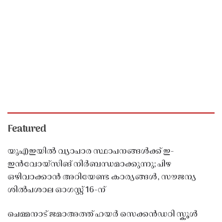
Featured
യുഎഇയിൽ വ്യാപാര സ്ഥാപനങ്ങൾക്ക് ഇ-
ഇൻവോയ്സിങ് നിർബന്ധമാക്കുന്നു; പിഴ
ഒഴിവാക്കാൻ അറിയേണ്ട കാര്യങ്ങൾ, സൗജന്യ
ശിൽപശാല ഓഗസ്റ്റ് 16-ന്
ചെമ്മനാട് ജമാഅത്ത് ഹയർ സെക്കൻഡറി സ്കൂൾ