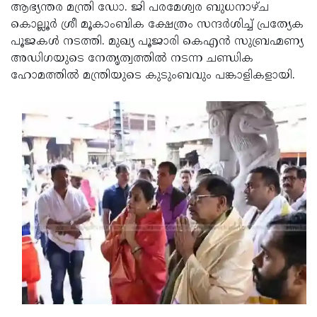
Election
Maha
ആഭ്യന്തര മന്ത്രി ഡോ. ജി പരമേശ്വര ബുധനാഴ്ച
കൊല്ലൂർ ശ്രീ മൂകാംബിക ക്ഷേത്രം സന്ദർശിച്ച് പ്രത്യേക
Shivarathri
International
പൂജകൾ നടത്തി. മുഖ്യ പൂജാരി കെഎൻ സുബ്രഹ്മണ്യ
Women's
Anti-
അഡിഗയുടെ നേതൃത്വത്തിൽ നടന്ന ചണ്ഡിക
ഹോമത്തിൽ മന്ത്രിയുടെ കുടുംബവും പങ്കാളികളായി.
Day
Drug
Attukal
Campaign
Pongala
Holi
2025
2025
IPL
2025
Eid
Al-
Waqf
Fitr
Bill
Vishu
2025
Controversy
Festival
Good
2025
Friday
Easter
Observance
Sunday
By-
2025
2025
Election
Bihar