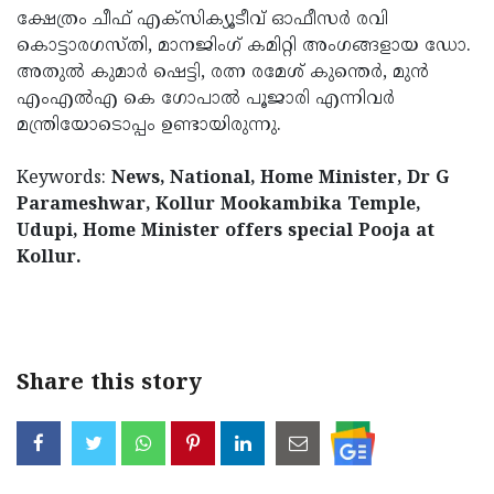
ക്ഷേത്രം ചീഫ് എക്സിക്യൂടീവ് ഓഫീസർ രവി
Updates
Assembly
Kerala
കൊട്ടാരഗസ്തി, മാനജിംഗ് കമിറ്റി അംഗങ്ങളായ ഡോ.
Polls
Local
Look
അതുൽ കുമാർ ഷെട്ടി, രത്ന രമേശ് കുന്തെർ, മുൻ
എംഎൽഎ കെ ഗോപാൽ പൂജാരി എന്നിവർ
Body
Back
മന്ത്രിയോടൊപ്പം ഉണ്ടായിരുന്നു.
Election
2025
Keywords:
News, National, Home Minister, Dr G
Parameshwar, Kollur Mookambika Temple,
Udupi, Home Minister offers special Pooja at
Kollur.
< !- START disable copy paste -->
Share this story