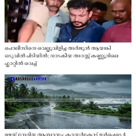
പൊലീസിനെ വെല്ലുവിളിച്ച അർജുൻ ആയങ്കി
ഒടുവിൽ പിടിയിൽ; നാടകീയ അറസ്റ്റ് കണ്ണൂരിലെ
ഫ്ലാറ്റിൽ വെച്ച്
മഴയ്ക്ക് നേരിയ ആശ്വാസം; കാസർകോട് ഉൾപ്പെടെ 4