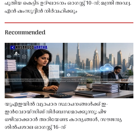
പുതിയ കെട്ടിട ഉദ്ഘാടനം ഓഗസ്റ്റ് 10-ന്; മന്ത്രി അഡ്വ.
എൻ ഷംസുദ്ദീൻ നിർവഹിക്കും
Recommended
യുഎഇയിൽ വ്യാപാര സ്ഥാപനങ്ങൾക്ക് ഇ-
ഇൻവോയ്സിങ് നിർബന്ധമാക്കുന്നു; പിഴ
ഒഴിവാക്കാൻ അറിയേണ്ട കാര്യങ്ങൾ, സൗജന്യ
ശിൽപശാല ഓഗസ്റ്റ് 16-ന്