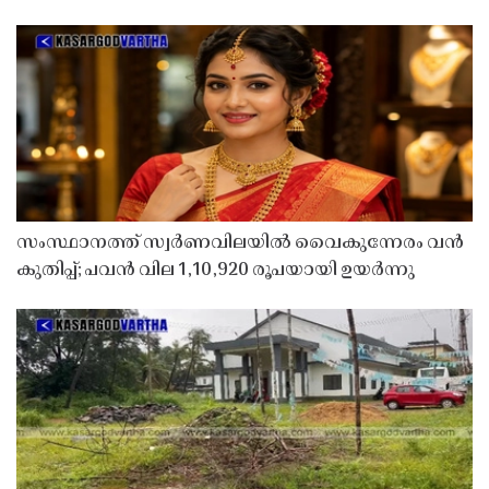
സംസ്ഥാനത്ത് സ്വർണവിലയിൽ വൈകുന്നേരം വൻ
കുതിപ്പ്; പവൻ വില 1,10,920 രൂപയായി ഉയർന്നു