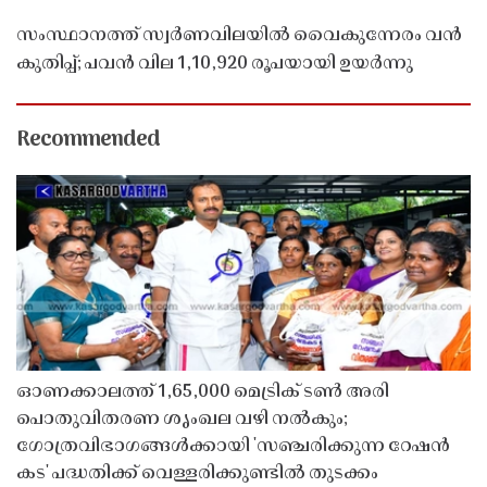
സംസ്ഥാനത്ത് സ്വർണവിലയിൽ വൈകുന്നേരം വൻ
കുതിപ്പ്; പവൻ വില 1,10,920 രൂപയായി ഉയർന്നു
Recommended
ഓണക്കാലത്ത് 1,65,000 മെട്രിക് ടൺ അരി
പൊതുവിതരണ ശൃംഖല വഴി നൽകും;
ഗോത്രവിഭാഗങ്ങൾക്കായി 'സഞ്ചരിക്കുന്ന റേഷൻ
കട' പദ്ധതിക്ക് വെള്ളരിക്കുണ്ടിൽ തുടക്കം