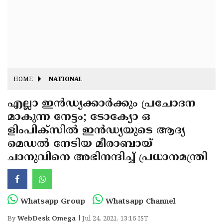
Fitr
May
Day
Eid
Al
Independence
Ad'ha
Day
Onam
HOME
NATIONAL
J&K
State
എല്ലാ ഇന്‍ഡ്യക്കാര്‍ക്കും പ്രചോദന
Haryana
മാകുന്ന നേട്ടം; ടോക്യോ ഒ
Assembly
State
Diwali
ളിംപിക്‌സില്‍ ഇന്‍ഡ്യയുടെ ആദ്യ
Elections
Assembly
Christmas
മെഡല്‍ നേടിയ മീരാബായ്
Elections
ചാനുവിനെ അഭിനന്ദിച്ച് പ്രധാനമന്ത്രി
New-
Year
Republic
Day
Budget
Whatsapp Group
Whatsapp Channel
Delhi
By
WebDesk Omega
Jul 24, 2021, 13:16 IST