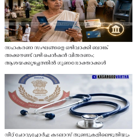
സഹകരണ സംഘങ്ങളെ ഒഴിവാക്കി ബാങ്ക്
അക്കൗണ്ട് വഴി പെൻഷൻ വിതരണം;
ആശയക്കുഴപ്പത്തിൽ ഗുണഭോക്താക്കൾ
നീറ്റ് ചോദ്യച്ചോർച്ച: കടലാസ് തുണ്ടുകളിലെഴുതിയും