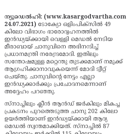
Election
Maha
Shivarathri
International
ന്യൂഡെല്‍ഹി: (www.kasargodvartha.com
Women's
24.07.2021)
Anti-
ടോക്യോ ഒളിംപിക്സില്‍ 49
കിലോ വിഭാഗം ഭാരോദ്വഹനത്തില്‍
Day
Drug
Attukal
ഇന്‍ഡ്യയ്ക്കായി വെള്ളി മെഡല്‍ നേടിയ
Campaign
Pongala
Holi
മീരാബായ് ചാനുവിനെ അഭിനന്ദിച്ച്
പ്രധാനമന്ത്രി നരേന്ദ്രമോദി. ഇതിലും
2025
2025
IPL
സന്തോഷമുള്ള മറ്റെന്തു തുടക്കമാണ് നമുക്ക്
2025
Eid
ആഗ്രഹിക്കാനാവുകയെന്ന് മോദി ട്വീറ്റ്
ചെയ്തു. ചാനുവിന്റെ നേട്ടം എല്ലാ
Al-
Waqf
ഇന്‍ഡ്യക്കാര്‍ക്കും പ്രചോദനമെന്നാണ്
Fitr
Bill
Vishu
അദ്ദേഹം പറഞ്ഞു.
2025
Controversy
Festival
Good
സ്നാച്ചിലും ക്ലീന്‍ ആന്‍ഡ് ജര്‍കിലും മികച്ച
2025
Friday
Easter
പ്രകടനം പുറത്തെടുത്ത ചാനു 202 കിലോ
ഉയര്‍ത്തിയാണ് ഇന്‍ഡ്യയ്ക്കായി ആദ്യ
Observance
Sunday
By-
മെഡല്‍ സ്വന്തമാക്കിയത്. സ്നാച്ചില്‍ 87
2025
2025
Election
Bihar