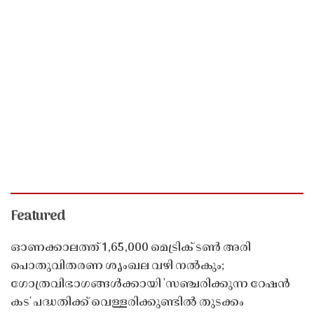
Featured
ഓണക്കാലത്ത് 1,65,000 മെട്രിക് ടൺ അരി
പൊതുവിതരണ ശൃംഖല വഴി നൽകും;
ഗോത്രവിഭാഗങ്ങൾക്കായി 'സഞ്ചരിക്കുന്ന റേഷൻ
കട' പദ്ധതിക്ക് വെള്ളരിക്കുണ്ടിൽ തുടക്കം