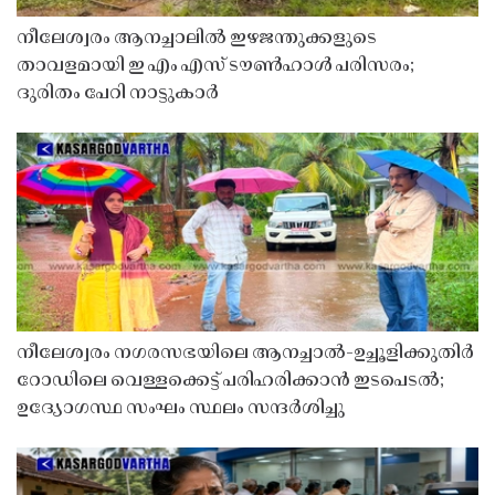
നീലേശ്വരം ആനച്ചാലിൽ ഇഴജന്തുക്കളുടെ
താവളമായി ഇ എം എസ് ടൗൺഹാൾ പരിസരം;
ദുരിതം പേറി നാട്ടുകാർ
നീലേശ്വരം നഗരസഭയിലെ ആനച്ചാൽ-ഉച്ചൂളിക്കുതിർ
റോഡിലെ വെള്ളക്കെട്ട് പരിഹരിക്കാൻ ഇടപെടൽ;
ഉദ്യോഗസ്ഥ സംഘം സ്ഥലം സന്ദർശിച്ചു