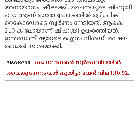
കിലോയും ജര്‍ക്കില്‍ 115 കിലോയും
അനായാസം കീഴടക്കി. ചൈനയുടെ ഷിഹൂയി
Updates
Assembly
Kerala
ഹൗ ആണ് ഭാരോദ്വഹനത്തില്‍ ഒളിംപിക്
Polls
Local
Look
റെകോഡോടെ സ്വര്‍ണം നേടിയത്. ആകെ
Body
210 കിലോയാണ് ഷിഹൂയി ഉയര്‍ത്തിയത്.
Back
ഇന്‍ഡോനീഷ്യയുടെ ഐസ വിന്‍ഡി വെങ്കല
Election
2025
മെഡല്‍ സ്വന്തമാക്കി.
Also Read -
സംസ്ഥാനത്ത് സ്വർണവിലയിൽ
വൈകുന്നേരം വൻ കുതിപ്പ്; പവൻ വില 1,10,920
രൂപയായി ഉയർന്നു