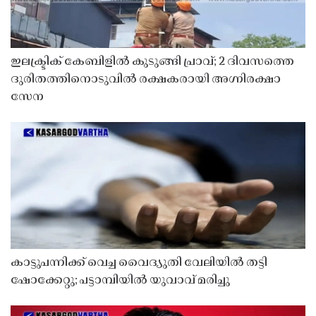
ഇലക്ട്രിക് കേബിളിൽ കുടുങ്ങി പ്രാവ്; 2 ദിവസത്തെ
ദുരിതത്തിനൊടുവിൽ രക്ഷകരായി അഗ്നിരക്ഷാ
സേന
കാട്ടുപന്നിക്ക് വെച്ച വൈദ്യുതി വേലിയിൽ തട്ടി
ഷോക്കേറ്റു; പട്ടാമ്പിയിൽ യുവാവ് മരിച്ചു