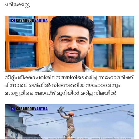
പരിക്കേറ്റു
നീറ്റ് പരീക്ഷാ പരിശീലനത്തിനിടെ മരിച്ച സഹോദരിക്ക്
പിന്നാലെ ഗൾഫിൽ നിന്നെത്തിയ സഹോദരനും
മംഗളൂരിലെ ലോഡ്ജ് മുറിയിൽ മരിച്ച നിലയിൽ