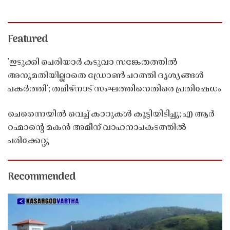
Featured
'ഇടുക്കി പെരിയാർ കടുവാ സങ്കേതത്തിൽ
അനുമതിയില്ലാതെ ഡ്രോൺ പറത്തി ദൃശ്യങ്ങൾ
പകർത്തി'; തമിഴ്നാട് സംഘത്തിനെതിരെ പ്രതിഷേധം
ചെന്നൈയിൽ വെച്ച് കാറുകൾ കൂട്ടിയിടിച്ചു; എ ആർ
റഹ്മാൻ്റെ മകൻ അമീന് വാഹനാപകടത്തിൽ
പരിക്കേറ്റു
Recommended