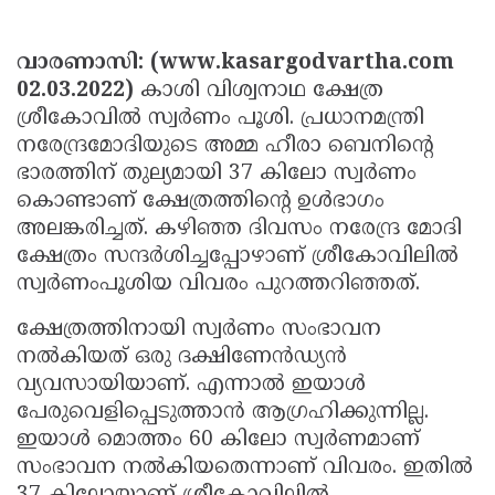
Election
Maha
Shivarathri
International
വാരണാസി: (www.kasargodvartha.com
Women's
02.03.2022)
Anti-
കാശി വിശ്വനാഥ ക്ഷേത്ര
ശ്രീകോവില്‍ സ്വര്‍ണം പൂശി. പ്രധാനമന്ത്രി
Day
Drug
Attukal
നരേന്ദ്രമോദിയുടെ അമ്മ ഹീരാ ബെനിന്റെ
Campaign
Pongala
Holi
ഭാരത്തിന് തുല്യമായി 37 കിലോ സ്വര്‍ണം
കൊണ്ടാണ് ക്ഷേത്രത്തിന്റെ ഉള്‍ഭാഗം
2025
2025
IPL
അലങ്കരിച്ചത്. കഴിഞ്ഞ ദിവസം നരേന്ദ്ര മോദി
2025
Eid
ക്ഷേത്രം സന്ദര്‍ശിച്ചപ്പോഴാണ് ശ്രീകോവിലില്‍
സ്വര്‍ണംപൂശിയ വിവരം പുറത്തറിഞ്ഞത്.
Al-
Waqf
Fitr
Bill
ക്ഷേത്രത്തിനായി സ്വര്‍ണം സംഭാവന
Vishu
നല്‍കിയത് ഒരു ദക്ഷിണേന്‍ഡ്യന്‍
2025
Controversy
Festival
Good
വ്യവസായിയാണ്. എന്നാല്‍ ഇയാള്‍
2025
Friday
Easter
പേരുവെളിപ്പെടുത്താന്‍ ആഗ്രഹിക്കുന്നില്ല.
ഇയാള്‍ മൊത്തം 60 കിലോ സ്വര്‍ണമാണ്
Observance
Sunday
By-
സംഭാവന നല്‍കിയതെന്നാണ് വിവരം. ഇതില്‍
2025
2025
Election
Bihar