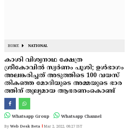
Fitr
May
Day
Eid
Al
Independence
Ad'ha
Day
Onam
HOME
NATIONAL
J&K
State
കാശി വിശ്വനാഥ ക്ഷേത്ര
Haryana
ശ്രീകോവില്‍ സ്വര്‍ണം പൂശി; ഉള്‍ഭാഗം
Assembly
State
Diwali
അലങ്കരിച്ചത് അടുത്തിടെ 100 വയസ്
Elections
Assembly
Christmas
തികഞ്ഞ മോദിയുടെ അമ്മയുടെ ഭാര
Elections
ത്തിന് തുല്യമായ ആഭരണംകൊണ്ട്
New-
Year
Republic
Day
Budget
Whatsapp Group
Whatsapp Channel
Delhi
By
Web Desk Beta
Mar 2, 2022, 08:27 IST