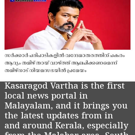
സർക്കാർ പരിപാടികളിൽ വന്ദേമാതരത്തിന് പകരം
ആദ്യം തമിഴ് തായ് വാഴ്ത്ത് ആലപിക്കണമെന്ന്
തമിഴ്നാട് നിയമസഭയിൽ പ്രമേയം
Kasaragod Vartha is the first
local news portal in
Malayalam, and it brings you
the latest updates from in
and around Kerala, especially