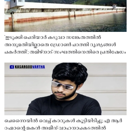
'ഇടുക്കി പെരിയാർ കടുവാ സങ്കേതത്തിൽ
അനുമതിയില്ലാതെ ഡ്രോൺ പറത്തി ദൃശ്യങ്ങൾ
പകർത്തി'; തമിഴ്നാട് സംഘത്തിനെതിരെ പ്രതിഷേധം
ചെന്നൈയിൽ വെച്ച് കാറുകൾ കൂട്ടിയിടിച്ചു; എ ആർ
റഹ്മാൻ്റെ മകൻ അമീന് വാഹനാപകടത്തിൽ