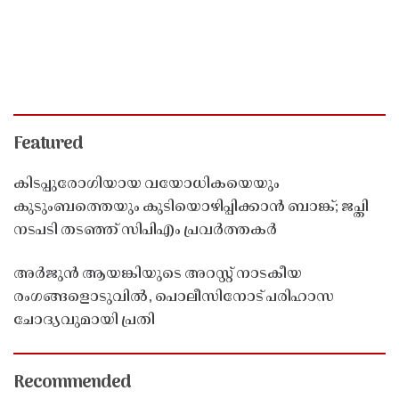
Featured
കിടപ്പുരോഗിയായ വയോധികയെയും
കുടുംബത്തെയും കുടിയൊഴിപ്പിക്കാൻ ബാങ്ക്; ജപ്തി
നടപടി തടഞ്ഞ് സിപിഎം പ്രവർത്തകർ
അർജുൻ ആയങ്കിയുടെ അറസ്റ്റ് നാടകീയ
രംഗങ്ങളൊടുവിൽ, പൊലീസിനോട് പരിഹാസ
ചോദ്യവുമായി പ്രതി
Recommended