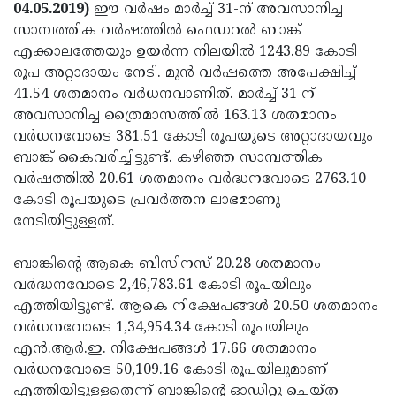
Election
Maha
04.05.2019)
ഈ വര്‍ഷം മാര്‍ച്ച് 31-ന് അവസാനിച്ച
സാമ്പത്തിക വര്‍ഷത്തില്‍ ഫെഡറല്‍ ബാങ്ക്
Shivarathri
International
എക്കാലത്തേയും ഉയര്‍ന്ന നിലയില്‍ 1243.89 കോടി
Women's
Anti-
രൂപ അറ്റാദായം നേടി. മുന്‍ വര്‍ഷത്തെ അപേക്ഷിച്ച്
41.54 ശതമാനം വര്‍ധനവാണിത്. മാര്‍ച്ച് 31 ന്
Day
Drug
Attukal
അവസാനിച്ച ത്രൈമാസത്തില്‍ 163.13 ശതമാനം
Campaign
Pongala
Holi
വര്‍ധനവോടെ 381.51 കോടി രൂപയുടെ അറ്റാദായവും
ബാങ്ക് കൈവരിച്ചിട്ടുണ്ട്. കഴിഞ്ഞ സാമ്പത്തിക
2025
2025
IPL
വര്‍ഷത്തില്‍ 20.61 ശതമാനം വര്‍ദ്ധനവോടെ 2763.10
2025
Eid
കോടി രൂപയുടെ പ്രവര്‍ത്തന ലാഭമാണു
നേടിയിട്ടുള്ളത്.
Al-
Waqf
Fitr
Bill
Vishu
ബാങ്കിന്റെ ആകെ ബിസിനസ് 20.28 ശതമാനം
വര്‍ദ്ധനവോടെ 2,46,783.61 കോടി രൂപയിലും
2025
Controversy
Festival
Good
എത്തിയിട്ടുണ്ട്. ആകെ നിക്ഷേപങ്ങള്‍ 20.50 ശതമാനം
2025
Friday
Easter
വര്‍ധനവോടെ 1,34,954.34 കോടി രൂപയിലും
എന്‍.ആര്‍.ഇ. നിക്ഷേപങ്ങള്‍ 17.66 ശതമാനം
Observance
Sunday
By-
വര്‍ധനവോടെ 50,109.16 കോടി രൂപയിലുമാണ്
2025
2025
Election
Bihar
എത്തിയിട്ടുള്ളതെന്ന് ബാങ്കിന്റെ ഓഡിറ്റു ചെയ്ത