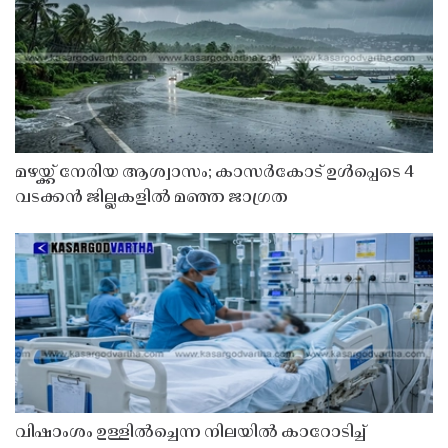
മഴയ്ക്ക് നേരിയ ആശ്വാസം; കാസർകോട് ഉൾപ്പെടെ 4
വടക്കൻ ജില്ലകളിൽ മഞ്ഞ ജാഗ്രത
വിഷാംശം ഉള്ളിൽച്ചെന്ന നിലയിൽ കാറോടിച്ച്