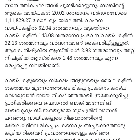
സാമ്പത്തിക ഫലങ്ങള്‍ ചൂണ്ടിക്കാട്ടുന്നു. ബാങ്കിന്റെ
Updates
Assembly
Kerala
ആകെ വായ്പകള്‍ 20.02 ശതമാനം വര്‍ദ്ധനവോടെ
Polls
Local
Look
1,11,829.27 കോടി രൂപയിലെത്തി. വാഹന
വായ്പകളില്‍ 62.04 ശതമാനവും വ്യക്തിഗത
Body
Back
വായ്പകളില്‍ 143.08 ശതമാനവും ഭവന വായ്പകളില്‍
Election
2025
32.16 ശതമാനവും വര്‍ദ്ധനവാണ് കൈവരിച്ചിട്ടുള്ളത്.
ആകെ നിഷ്‌ക്രിയ ആസ്തികള്‍ 2.92 ശതമാനവും അറ്റ
നിഷ്‌ക്രിയ ആസ്തികള്‍ 1.48 ശതമാനവും എന്ന
മെച്ചപ്പെട്ട നിലയിലാണ്.
വായ്പകളുടേയും നിക്ഷേപങ്ങളുടെയും മേഖലകളില്‍
ശക്തമായ മുന്നേറ്റത്തോടെ മികച്ച പ്രകടനം കാഴ്ച
വെക്കുവാന്‍ ബാങ്കിന് കഴിഞ്ഞതായി ഇതേക്കുറിച്ചു
പ്രതികരിക്കവെ ഫെഡറല്‍ ബാങ്ക് മാനേജിങ്
ഡയറക്ടറും സി.ഇ.ഒയുമായ ശ്യാം ശ്രീനിവാസന്‍
പറഞ്ഞു. വായ്പകളുടെ നിലവാരത്തിന്റെ
മേഖലകളിലെ മികച്ച പ്രകടനവും അച്ചടക്കത്തോടു
കൂടിയ റിക്കവറി പ്രവര്‍ത്തനങ്ങളും കഴിഞ്ഞ