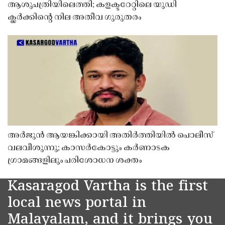
ആശുപത്രിയിലെത്തി; കളക്ടറേറ്റിലെ യുഡി
ക്ലർക്കിൻ്റെ നില അതീവ ഗുരുതരം
അർജുൻ ആയങ്കിക്കായി അതിർത്തിയിൽ പൊലീസ്
വലവീശുന്നു; കാസർകോട്ടും കർണാടക
ഗ്രാമങ്ങളിലും പരിശോധന ശക്തം
Kasaragod Vartha is the first
local news portal in
Malayalam, and it brings you