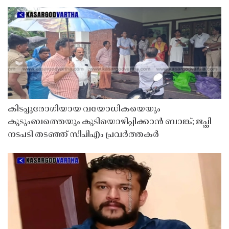
കിടപ്പുരോഗിയായ വയോധികയെയും
കുടുംബത്തെയും കുടിയൊഴിപ്പിക്കാൻ ബാങ്ക്; ജപ്തി
നടപടി തടഞ്ഞ് സിപിഎം പ്രവർത്തകർ