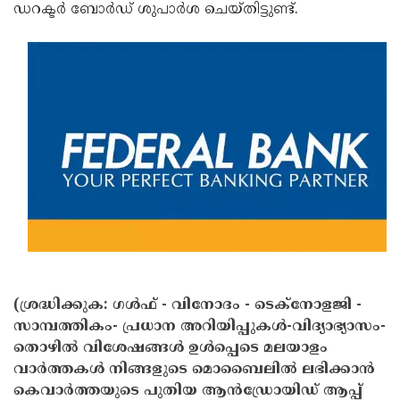
ഡറക്ടര്‍ ബോര്‍ഡ് ശുപാര്‍ശ ചെയ്തിട്ടുണ്ട്.
(ശ്രദ്ധിക്കുക: ഗൾഫ് - വിനോദം - ടെക്നോളജി -
സാമ്പത്തികം- പ്രധാന അറിയിപ്പുകൾ-വിദ്യാഭ്യാസം-
തൊഴിൽ വിശേഷങ്ങൾ ഉൾപ്പെടെ മലയാളം
വാർത്തകൾ നിങ്ങളുടെ മൊബൈലിൽ ലഭിക്കാൻ
കെവാർത്തയുടെ പുതിയ ആൻഡ്രോയിഡ് ആപ്പ്