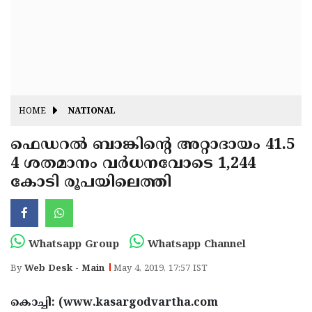
Fitr
May
Day
Eid
Al
Independence
Ad'ha
Day
Onam
HOME
NATIONAL
J&K
State
ഫെഡറല്‍ ബാങ്കിന്റെ അറ്റാദായം 41.5
Haryana
4 ശതമാനം വര്‍ധനവോടെ 1,244
Assembly
State
Diwali
കോടി രൂപയിലെത്തി
Elections
Assembly
Christmas
Elections
New-
Year
Republic
Whatsapp Group
Whatsapp Channel
Day
Budget
By
Web Desk - Main
May 4, 2019, 17:57 IST
Delhi
കൊച്ചി: (www.kasargodvartha.com