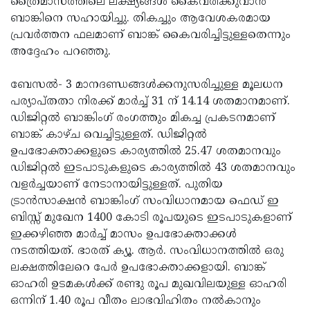
ത്രൈമാസത്തിലെ ലക്ഷ്യങ്ങള്‍ കൈവരിക്കുവാന്‍
ബാങ്കിനെ സഹായിച്ചു. തികച്ചും ആവേശകരമായ
പ്രവര്‍ത്തന ഫലമാണ് ബാങ്ക് കൈവരിച്ചിട്ടുള്ളതെന്നും
അദ്ദേഹം പറഞ്ഞു.
ബേസല്‍- 3 മാനദണ്ഡങ്ങള്‍ക്കനുസരിച്ചുള്ള മൂലധന
പര്യാപ്തതാ നിരക്ക് മാര്‍ച്ച് 31 ന് 14.14 ശതമാനമാണ്.
ഡിജിറ്റല്‍ ബാങ്കിംഗ് രംഗത്തും മികച്ച പ്രകടനമാണ്
ബാങ്ക് കാഴ്ച വെച്ചിട്ടുള്ളത്. ഡിജിറ്റല്‍
ഉപഭോക്താക്കളുടെ കാര്യത്തില്‍ 25.47 ശതമാനവും
ഡിജിറ്റല്‍ ഇടപാടുകളുടെ കാര്യത്തില്‍ 43 ശതമാനവും
വളര്‍ച്ചയാണ് നേടാനായിട്ടുള്ളത്. പുതിയ
ട്രാന്‍സാക്ഷന്‍ ബാങ്കിംഗ് സംവിധാനമായ ഫെഡ് ഇ
ബിസ്സ് മുഖേന 1400 കോടി രൂപയുടെ ഇടപാടുകളാണ്
ഇക്കഴിഞ്ഞ മാര്‍ച്ച് മാസം ഉപഭോക്താക്കള്‍
നടത്തിയത്. ഭാരത് ക്യൂ. ആര്‍. സംവിധാനത്തില്‍ ഒരു
ലക്ഷത്തിലേറെ പേര്‍ ഉപഭോക്താക്കളായി. ബാങ്ക്
ഓഹരി ഉടമകള്‍ക്ക് രണ്ടു രൂപ മുഖവിലയുള്ള ഓഹരി
ഒന്നിന് 1.40 രൂപ വീതം ലാഭവിഹിതം നല്‍കാനും