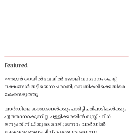
Featured
ഇന്ത്യൻ റെയിൽവേയിൽ ജോലി വാഗ്ദാനം ചെയ്ത്
ലക്ഷങ്ങൾ തട്ടിയെന്ന പരാതി; ദമ്പതികൾക്കെതിരെ
കേസെടുത്തു
വാർഡിലെ കാര്യങ്ങൾക്കും പാർട്ടി പരിപാടികൾക്കും
എത്താനാകുന്നില്ല; പള്ളിക്കരയിൽ മുസ്ലിം ലീഗ്
ജനപ്രതിനിധിയുടെ രാജി; ഒന്നാം വാർഡിൽ
ഉപതെരഞ്ഞെടുപ്പിന് കളമൊരുങ്ങുന്നു