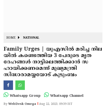
Fitr
May
Day
Eid
Al
Independence
Ad'ha
Day
Onam
HOME
NATIONAL
J&K
State
Family Urges | യുഎസില്‍ മരിച്ച നില
Haryana
യില്‍ കണ്ടെത്തിയ 3 പേരുടെ മൃത
Assembly
State
Diwali
ദേഹങ്ങള്‍ നാട്ടിലെത്തിക്കാന്‍ സ
Elections
Assembly
Christmas
ഹായിക്കണമെന്ന് മുഖ്യമന്ത്രി
Elections
സിദ്ധാരാമയ്യയോട് കുടുംബം
New-
Year
Republic
Day
Budget
Whatsapp Group
Whatsapp Channel
Delhi
By
WebDesk Omega
Aug 22, 2023, 09:39 IST