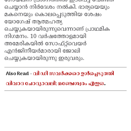
ഗോയലിന് പ്രശ്‌നത്തില്‍ ഇടപെട്ട് വേണ്ടത്
ചെയ്യാന്‍ നിര്‍ദേശം നല്‍കി. ഭാര്യയെയും
Updates
Assembly
Kerala
മകനെയും കൊലപ്പെടുത്തിയ ശേഷം
Polls
Local
Look
യോഗേഷ് ആത്മഹത്യ
Body
ചെയ്യുകയായിരുന്നുവെന്നാണ് പ്രാഥമിക
Back
നിഗമനം. 10 വര്‍ഷത്തോളമായി
Election
2025
അമേരികയില്‍ സോഫ്റ്റ്‌വെയര്‍
എന്‍ജിനീയര്‍മാരായി ജോലി
ചെയ്യുകയായിരുന്നു ഇരുവരും.
Also Read -
വി ഡി സവർക്കറെ ഉൾപ്പെടുത്തി
വിവാദ ചോദ്യാവലി; മഞ്ചേശ്വരം എഇഒ
ആർഎസ്എസ് ദാസ്യവേല
അവസാനിപ്പിക്കണമെന്ന് എംഎസ്എഫ്