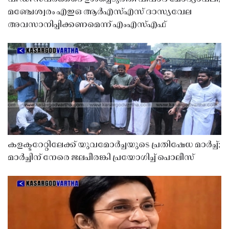
മഞ്ചേശ്വരം എഇഒ ആർഎസ്എസ് ദാസ്യവേല
അവസാനിപ്പിക്കണമെന്ന് എംഎസ്എഫ്
കളക്ടറേറ്റിലേക്ക് യുവമോർച്ചയുടെ പ്രതിഷേധ മാർച്ച്;
മാർച്ചിന് നേരെ ജലപീരങ്കി പ്രയോഗിച്ച് പൊലീസ്