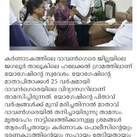
കര്‍ണാടകത്തിലെ ദാവണ്‍ഗെരെ ജില്ലയിലെ
ജഗലൂര്‍ താലൂകിലെ ഹലേക്കല്‍ ഗ്രാമത്തിലാണ്
യോഗേഷിന്റെ സ്വദേശം. യോഗേഷിന്റെ
മാതാപിതാക്കള്‍ 25 വര്‍ഷമായി
ദാവന്‍ഗെരെയിലെ വിദ്യാനഗറിലാണ്
താമസിച്ചിരുന്നത്. യോഗേഷിന്റെ പിതാവ്
വര്‍ഷങ്ങള്‍ക്ക് മുമ്പ് മരിച്ചതിനാല്‍ മാതാവ്
ദാവണ്‍ഗരെയില്‍ തനിച്ചായിരുന്നു താമസം.
മൃതദേഹം നാട്ടിലെത്തിക്കാനുള്ള ശ്രമങ്ങള്‍
ആരംഭിച്ചതായും കര്‍ണാടക പൊലീസിന്റെയും
ഭരണകൂടത്തിന്റെയും സഹായം തേടിയതായും