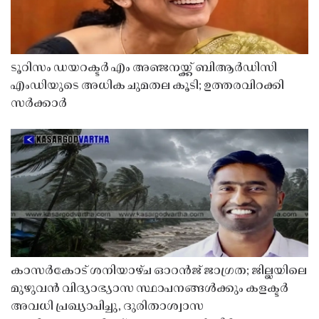
ടൂറിസം ഡയറക്ടർ എം അഞ്ജനയ്ക്ക് ബിആർഡിസി
എംഡിയുടെ അധിക ചുമതല കൂടി; ഉത്തരവിറക്കി
സർക്കാർ
കാസർകോട് ശനിയാഴ്ച ഓറൻജ് ജാഗ്രത; ജില്ലയിലെ
മുഴുവൻ വിദ്യാഭ്യാസ സ്ഥാപനങ്ങൾക്കും കളക്ടർ
അവധി പ്രഖ്യാപിച്ചു, ദുരിതാശ്വാസ