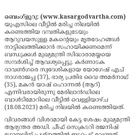
Election
Maha
Shivarathri
International
ബെംഗ്‌ളൂറു: (www.kasargodvartha.com)
Women's
യുഎസിലെ വീട്ടില്‍ മരിച്ച നിലയില്‍
Anti-
കണ്ടെത്തിയ ദമ്പതികളുടേയും
Day
Drug
Attukal
ആറുവയസുള്ള മകന്റെയും മൃതദേഹങ്ങള്‍
Campaign
Pongala
Holi
നാട്ടിലെത്തിക്കാന്‍ സഹായിക്കണമെന്ന്
ബന്ധുക്കള്‍ മുഖ്യമന്ത്രി സിദ്ധാരാമയ്യയെ
2025
2025
IPL
സന്ദര്‍ശിച്ച് ആവശ്യപ്പെട്ടു. കര്‍ണാടക
2025
Eid
ദാവണ്‍ഗരെ സ്വദേശികളായ യോഗേഷ് എച്
നാഗരാജപ്പ (37), ഭാര്യ പ്രതിഭ വൈ അമര്‍നാഥ്
Al-
Waqf
(35), മകന്‍ യാഷ് ഹൊന്നല്‍ (ആറ്)
Fitr
Bill
Vishu
എന്നിവരായിരുന്നു മേരിലാന്‍ഡിലെ
2025
Controversy
ബാള്‍ടിമോറിലെ വീട്ടില്‍ വെള്ളിയാഴ്ച
Festival
Good
(18.08.2023) മരിച്ച നിലയില്‍ കണ്ടെത്തിയത്.
2025
Friday
Easter
വിവരങ്ങള്‍ വിശദമായി കേട്ട ശേഷം മുഖ്യമന്ത്രി
Observance
Sunday
By-
ആഭ്യന്തര അഡി. ചീഫ് സെക്രടറി രജനിഷ്
2025
2025
Election
Bihar