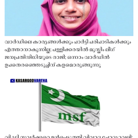
വാർഡിലെ കാര്യങ്ങൾക്കും പാർട്ടി പരിപാടികൾക്കും
എത്താനാകുന്നില്ല; പള്ളിക്കരയിൽ മുസ്ലിം ലീഗ്
ജനപ്രതിനിധിയുടെ രാജി; ഒന്നാം വാർഡിൽ
ഉപതെരഞ്ഞെടുപ്പിന് കളമൊരുങ്ങുന്നു
വി ഡി സവർക്കറെ ഉൾപ്പെടുത്തി വിവാദ ചോദ്യാവലി;