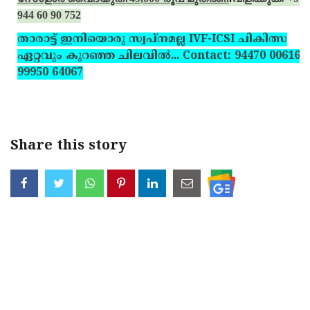
944 60 90 752
താരാട്ട് ഇനിയൊരു സ്വപ്‌നമല്ല IVF-ICSI ചികിത്സ
ഏറ്റവും കുറഞ്ഞ ചിലവില്‍... Contact: 94470 00616,
99950 64067
Share this story