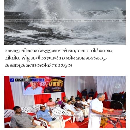
കേരള തീരത്ത് കള്ളക്കടൽ ജാഗ്രതാ നിർദേശം;
വിവിധ ജില്ലകളിൽ ഉയർന്ന തിരമാലകൾക്കും
കടലാക്രമണത്തിന് സാധ്യത