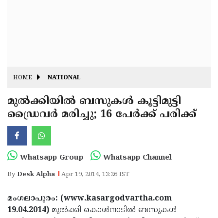
Fitr
May
Day
Eid
Al
Independence
Ad'ha
Day
Onam
HOME
NATIONAL
J&K
State
മുല്‍ക്കിയില്‍ ബസുകള്‍ കൂട്ടിമുട്ടി
Haryana
ഡ്രൈവര്‍ മരിച്ചു; 16 പേര്‍ക്ക് പരിക്ക്
Assembly
State
Diwali
Elections
Assembly
Christmas
Elections
New-
Whatsapp Group
Whatsapp Channel
Year
Republic
By
Desk Alpha
Apr 19, 2014, 13:26 IST
Day
Budget
മംഗലാപുരം: (www.kasargodvartha.com
Delhi
19.04.2014)
മുല്‍ക്കി കൊള്‍നാടില്‍ ബസുകള്‍