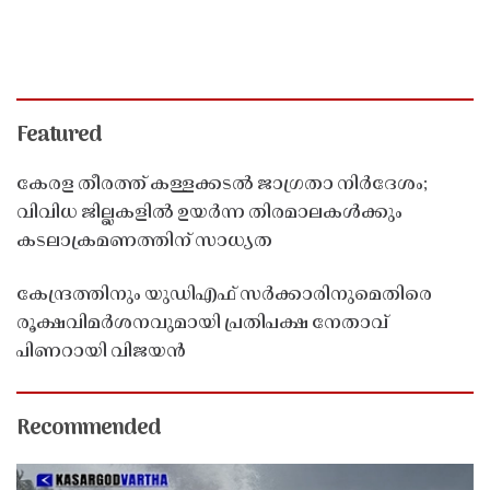
Featured
കേരള തീരത്ത് കള്ളക്കടൽ ജാഗ്രതാ നിർദേശം;
വിവിധ ജില്ലകളിൽ ഉയർന്ന തിരമാലകൾക്കും
കടലാക്രമണത്തിന് സാധ്യത
കേന്ദ്രത്തിനും യുഡിഎഫ് സർക്കാരിനുമെതിരെ
രൂക്ഷവിമർശനവുമായി പ്രതിപക്ഷ നേതാവ്
പിണറായി വിജയൻ
Recommended