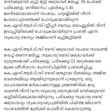
Election
നേര്‍ക്കുനേര്‍ കൂട്ടി മുട്ടി ഡ്രൈവര്‍ മരിച്ചു. 16 പേര്‍ക്ക്
Maha
പരിക്കേറ്റു. ശനിയാഴ്ച പുലര്‍ച്ചെ 5.45
Shivarathri
International
മണിയോടെയാണ് സംഭവം. ഹുബ്ലിയില്‍ നിന്ന്
Women's
മംഗലാപുരത്തേക്ക് പോവുകയായിരുന്ന
Anti-
കെ.എസ്.ആര്‍.ടി.സി സ്ലീപ്പര്‍ ബസും ബാംഗ്ലൂരില്‍ നിന്ന്
Day
Drug
Attukal
ഉഡുപ്പിയിലേക്ക് പോവുകയായിരുന്ന പ്രഗതി എന്ന
Campaign
Pongala
സ്വകാര്യ ബസും തമ്മിലാണ് കൂട്ടിമുട്ടിയത്.
Holi
2025
2025
IPL
കെ.എസ്.ആര്‍.ടി.സി ബസ് ഡ്രൈവര്‍ സംഭവ സ്ഥലത്ത്
2025
വെച്ച് തന്നെ മരിച്ചു. സ്വകാര്യ ബസ് ഡ്രൈവര്‍ക്ക്
Eid
ഗുരുതരമായി പരിക്കേറ്റു. പരിക്കേറ്റ 15 യാത്രക്കാരെ
Al-
Waqf
മുക്ക ശ്രീനിവാസ ഹോസ്പിറ്റലില്‍ പ്രവേശിപ്പിച്ചു.
Fitr
Bill
കെ.എസ്.ആര്‍.ടി.സി ബസ് തെറ്റായ ദിശയിലും അമിത
Vishu
വേഗതയിലും ആയിരുന്നുവെന്ന് പറയുന്നു. ഒരു
2025
Controversy
Festival
Good
വാഹനത്തെ മറികടക്കാനുള്ള ശ്രമത്തിനിടെ മറു
2025
Friday
വശത്ത് നിന്ന് വന്ന സ്വകാര്യ ബസുമായി നേര്‍ക്കുനേര്‍
Easter
കൂട്ടിയിടിക്കുകയായിരുന്നു. പരിക്കേറ്റ സ്വകാര്യ ബസ്
Observance
Sunday
By-
ഡ്രൈവറും സ്വകാര്യാശുപത്രിയില്‍ ചികിത്സയിലാണ്.
2025
2025
Election
സംഭവത്തില്‍ മുല്‍ക്കി പോലീസ് കേസെടുത്തു.
Bihar