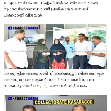
കേന്ദ്രത്തിനും യുഡിഎഫ് സർക്കാരിനുമെതിരെ
രൂക്ഷവിമർശനവുമായി പ്രതിപക്ഷ നേതാവ്
പിണറായി വിജയൻ
അക്വാട്ടിക് അക്കാദമി നീന്തൽക്കുളത്തിൽ കലക്ടർ
അർജുൻ പാണ്ഡ്യൻ്റെ സന്ദർശനം; അടിസ്ഥാന
സൗകര്യങ്ങൾ മെച്ചപ്പെടുത്താൻ നിർദേശം