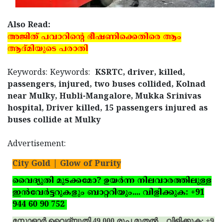
Also Read:
അജിത് പവാറിന്റെ ഭീഷണിക്കെതിരെ ആം
ആദ്മിയുടെ പരാതി
Keywords: Keywords:
KSRTC, driver, killed,
passengers, injured, two buses collided, Kolnad
near Mulky, Hubli-Mangalore, Mukka Srinivas
hospital, Driver killed, 15 passengers injured as
buses collide at Mulky
Advertisement:
City Gold | Glow of Purity
വൈദ്യുതി മുടക്കമോ? ഉയര്‍ന്ന നിലവാരത്തിലുള്ള
ഇന്‍വേര്‍ട്ടറുകളും ബാറ്ററിയും.... വിളിക്കുക: +91
944 60 90 752
സോളാര്‍ വൈദ്യുതി 49,000 രൂപ മുതല്‍...
.
വിളിക്കുക: +91