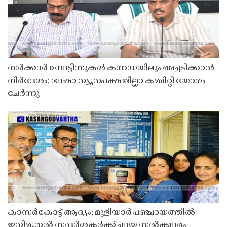
സർക്കാർ നോട്ടീസുകൾ കന്നഡയിലും അച്ചടിക്കാൻ
നിർദേശം; ഭാഷാ ന്യൂനപക്ഷ ജില്ലാ കമ്മിറ്റി യോഗം
ചേർന്നു
കാസർകോട്ട് ആദ്യം; മുളിയാർ പഞ്ചായത്തിൽ
ഇനിമുതൽ സന്ദർശകർക്ക് ചായ സൽക്കാരം