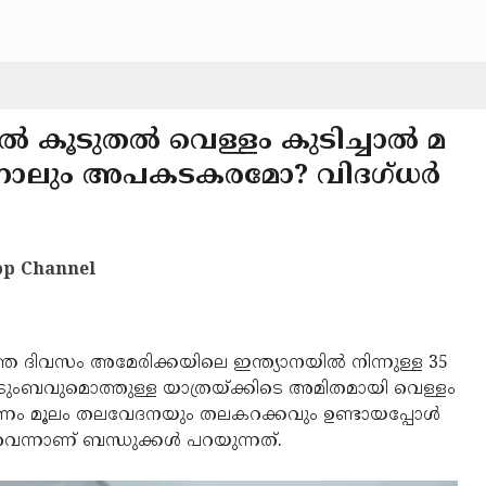
ളിൽ കൂടുതൽ വെള്ളം കുടിച്ചാൽ മ
രുന്നാലും അപകടകരമോ? വിദഗ്ധർ
p Channel
ഞ ദിവസം അമേരിക്കയിലെ ഇന്ത്യാനയിൽ നിന്നുള്ള 35
ുടുംബവുമൊത്തുള്ള യാത്രയ്ക്കിടെ അമിതമായി വെള്ളം
ജലീകരണം മൂലം തലവേദനയും തലകറക്കവും ഉണ്ടായപ്പോൾ
്ചുവെന്നാണ് ബന്ധുക്കൾ പറയുന്നത്.