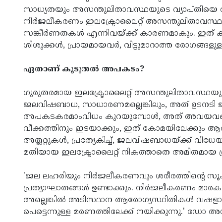
സാധ്യതയും അസന്തുലിതാവസ്ഥയുടെ വ്യാപ്തിയെ അടിസ്
നിർജലീകരണം ഇലക്ട്രോലൈറ്റ് അസന്തുലിതാവസ്ഥ, 
സങ്കീർണതകൾ എന്നിവയ്ക്ക് കാരണമാകും. ഇത് കാര
ശിശുക്കൾ, പ്രായമായവർ, വിട്ടുമാറാത്ത രോഗങ്ങള
ഏതാണ് കൂടുതൽ അപകടം?
ഗുരുതരമായ ഇലക്ട്രോലൈറ്റ് അസന്തുലിതാവസ്ഥയ
ജലവിഷബാധ, സാധാരണമല്ലെങ്കിലും, അത് ഉടനടി ജ
അപകടകരമാംവിധം കുറയുമ്പോൾ, അത് അവയവങ്ങള
വീക്കത്തിനും ഇടയാക്കും, ഇത് കോമയിലേക്കും ആത്
അത്ലറ്റുകൾ, പ്രത്യേകിച്ച്, ജലവിഷബാധയ്ക്ക് വി
മതിയായ ഇലക്ട്രോലൈറ്റ് നികത്താതെ അമിതമായ ദ്രാവ
'ജല ലഹരിയും നിർജലീകരണവും ശരീരത്തിന്റെ സൂ
പ്രത്യാഘാതങ്ങൾ ഉണ്ടാക്കും. നിർജലീകരണം മാരകമാക
അല്ലെങ്കിൽ അടിസ്ഥാന ആരോഗ്യസ്ഥിതികൾ വഷളാ
പെട്ടെന്നുള്ള മരണത്തിലേക്ക് നയിക്കുന്നു.' ഡോ 