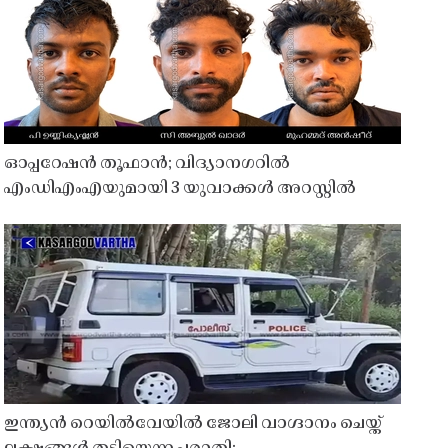
ഓപ്പറേഷൻ തൂഫാൻ; വിദ്യാനഗറിൽ
എംഡിഎംഎയുമായി 3 യുവാക്കൾ അറസ്റ്റിൽ
ഇന്ത്യൻ റെയിൽവേയിൽ ജോലി വാഗ്ദാനം ചെയ്ത്