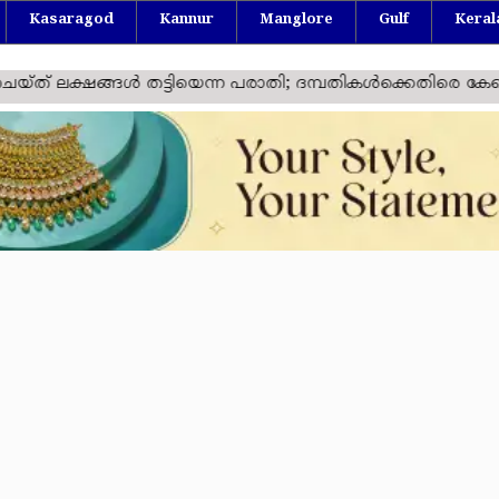
Kasaragod
Kannur
Manglore
Gulf
Keral