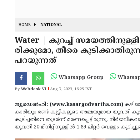
HOME
NATIONAL
Water | കുറച്ച് സമയത്തിനുള്
രിക്കുമോ, തീരെ കുടിക്കാതി
പറയുന്നത്
Whatsapp Group
Whatsap
By
Webdesk Vi
Aug 7, 2023, 16:25 IST
ന്യൂഡെൽഹി: (www.kasargodvartha.com)
കഴിഞ്
കാരിയും രണ്ട് കുട്ടികളുടെ അമ്മയുമായ യുവതി ക
കുടിച്ചതിനെ തുടർന്ന് മരണപ്പെട്ടിരുന്നു. നിർ
യുവതി 20 മിനിറ്റിനുള്ളിൽ 1.89 ലിറ്റർ വെള്ളം കുടിച