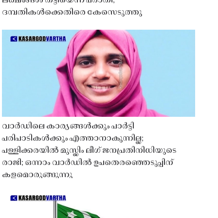
ലക്ഷങ്ങൾ തട്ടിയെന്ന പരാതി;
ദമ്പതികൾക്കെതിരെ കേസെടുത്തു
വാർഡിലെ കാര്യങ്ങൾക്കും പാർട്ടി
പരിപാടികൾക്കും എത്താനാകുന്നില്ല;
പള്ളിക്കരയിൽ മുസ്ലിം ലീഗ് ജനപ്രതിനിധിയുടെ
രാജി; ഒന്നാം വാർഡിൽ ഉപതെരഞ്ഞെടുപ്പിന്
കളമൊരുങ്ങുന്നു