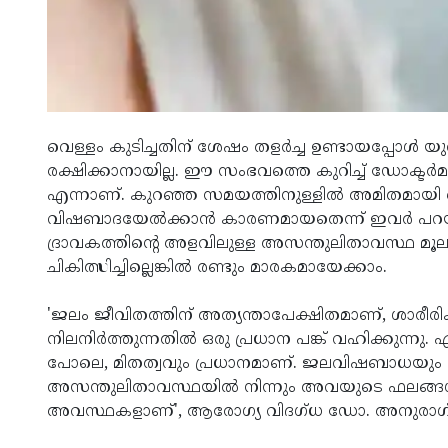
വെള്ളം കുടിച്ചതിന് ശേഷം തളർച്ച ഉണ്ടായപ്പോൾ യ
രക്ഷിക്കാനായില്ല. ഈ സംഭവത്തെ കുറിച്ച് ഡോക്ട
എന്നാണ്. കുറഞ്ഞ സമയത്തിനുള്ളിൽ അമിതമായി വെ
വിഷബാദയേൽക്കാൻ കാരണമായതെന്ന് ഇവർ പറയ
ദ്രാവകത്തിന്റെ അളവിലുള്ള അസന്തുലിതാവസ്ഥ മൂല
ചികിത്സിച്ചില്ലെങ്കിൽ രണ്ടും മാരകമായേക്കാം.
'ജലം ജീവിതത്തിന് അത്യന്താപേക്ഷിതമാണ്, ശാരീര
നിലനിർത്തുന്നതിൽ ഒരു പ്രധാന പങ്ക് വഹിക്കുന്നു. എ
പോലെ, മിതത്വവും പ്രധാനമാണ്. ജലവിഷബാധയും 
അസന്തുലിതാവസ്ഥയിൽ നിന്നും അവയുടെ ഫലങ്ങൾ മ
അവസ്ഥകളാണ്', ആരോഗ്യ വിദഗ്ധ ഡോ. അനുരാഗ