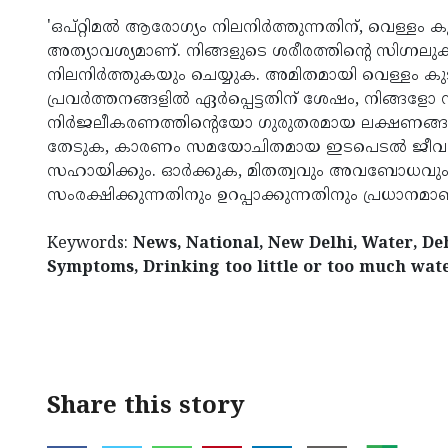
'ഒപ്റ്റിമൽ ആരോഗ്യം നിലനിർത്തുന്നതിന്, വെള്ളം
അത്യാവശ്യമാണ്. നിങ്ങളുടെ ശരീരത്തിന്റെ സിഗ്നലു
നിലനിർത്തുകയും ചെയ്യുക. അമിതമായി വെള്ളം കുടിക്
പ്രവർത്തനങ്ങളിൽ ഏർപ്പെട്ടതിന് ശേഷം, നിങ്
നിർജലീകരണത്തിന്റെയോ ഗുരുതരമായ ലക്ഷണങ്ങൾ പ
തേടുക, കാരണം സമയോചിതമായ ഇടപെടൽ ജീവൻ അ
സഹായിക്കും. ഓർക്കുക, മിതത്വവും അവബോധവും ശ
സംരക്ഷിക്കുന്നതിനും ഉറപ്പാക്കുന്നതിനും പ്രധാനമാ
Keywords:
News, National, New Delhi, Water, Deh
Symptoms, Drinking too little or too much wate
< !- START disable copy paste -->
Share this story