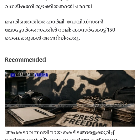
വധഭീഷണി മുഴക്കിയതായി പരാതി
ലഹരിക്കെതിരെ ഹാർലി-ഡേവിഡ്‌സൺ
മോട്ടോർസൈക്കിൾ റാലി; കാസർകോട്ട് 150
ബൈക്കുകൾ അണിനിരക്കും
Recommended
'അപകടാവസ്ഥയിലായ കെട്ടിടങ്ങളെക്കുറിച്ച്