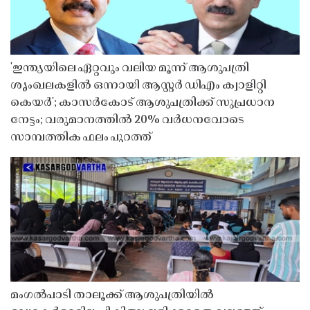
'ഇന്ത്യയിലെ ഏറ്റവും വലിയ മൂന്ന് ആശുപത്രി
ശൃംഖലകളിൽ ഒന്നായി ആസ്റ്റർ ഡിഎം ക്വാളിറ്റി
കെയർ'; കാസർകോട് ആശുപത്രിക്ക് സുപ്രധാന
നേട്ടം; വരുമാനത്തിൽ 20% വർധനവോടെ
സാമ്പത്തിക ഫലം പുറത്ത്
മംഗൽപാടി താലൂക്ക് ആശുപത്രിയിൽ