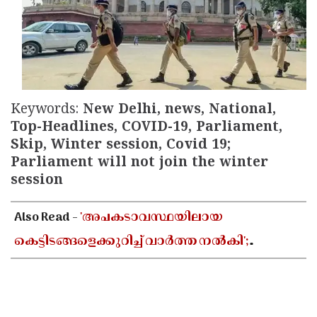
Updates
Assembly
Kerala
Polls
Local
Look
Body
Back
Election
2025
Keywords:
New Delhi, news, National,
Top-Headlines, COVID-19, Parliament,
Skip, Winter session, Covid 19;
Parliament will not join the winter
session
Also Read -
'അപകടാവസ്ഥയിലായ
കെട്ടിടങ്ങളെക്കുറിച്ച് വാർത്ത നൽകി';
മാധ്യമപ്രവർത്തകന് നേരെ വധഭീഷണി
മുഴക്കിയതായി പരാതി