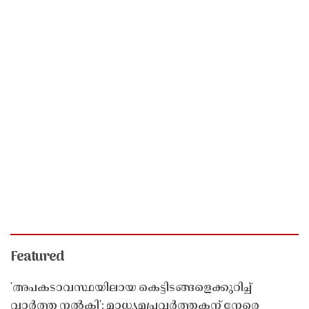
Featured
'അപകടാവസ്ഥയിലായ കെട്ടിടങ്ങളെക്കുറിച്ച്
വാർത്ത നൽകി'; മാധ്യമപ്രവർത്തകന് നേരെ