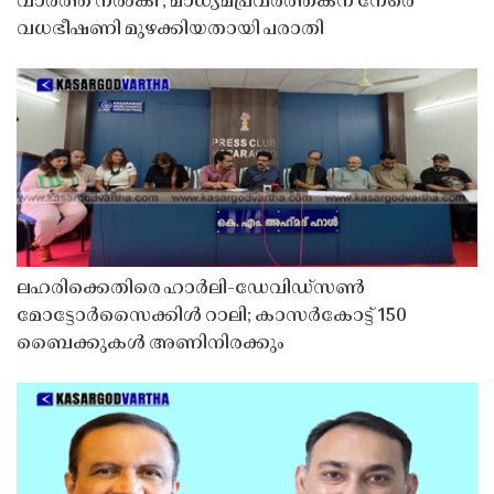
വാർത്ത നൽകി'; മാധ്യമപ്രവർത്തകന് നേരെ
വധഭീഷണി മുഴക്കിയതായി പരാതി
ലഹരിക്കെതിരെ ഹാർലി-ഡേവിഡ്‌സൺ
മോട്ടോർസൈക്കിൾ റാലി; കാസർകോട്ട് 150
ബൈക്കുകൾ അണിനിരക്കും