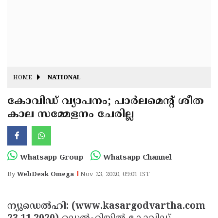
Fitr
May
Day
Eid
Al
Independence
Ad'ha
Day
Onam
HOME
NATIONAL
J&K
State
കോവിഡ് വ്യാപനം; പാര്‍ലമെന്റ് ശീത
Haryana
കാല സമ്മേളനം ചേരില്ല
Assembly
State
Diwali
Elections
Assembly
Christmas
Elections
New-
Whatsapp Group
Whatsapp Channel
Year
Republic
By
WebDesk Omega
Nov 23, 2020, 09:01 IST
Day
Budget
Delhi
ന്യൂഡെല്‍ഹി: (www.kasargodvartha.com