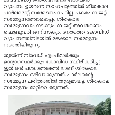
23.11.2020)
ഡെല്‍ഹിയില്‍ കോവിഡ്
Election
Maha
വ്യാപനം ഉയരുന്ന സാഹചര്യത്തില്‍ ശീതകാല
Shivarathri
International
പാര്‍ലമെന്റ് സമ്മേളനം ചേരില്ല. പകരം ബജറ്റ്
സമ്മേളനത്തോടൊപ്പം ശീതകാല
Women's
Anti-
സമ്മേളനവും നടക്കും. ബജറ്റ് അവതരണം
Day
Drug
Attukal
ഫെബ്രുവരി ഒന്നിനാകും. നേരത്തെ കോവിഡ്
Campaign
വ്യാപനത്തിനിടയില്‍ മഴക്കാല സമ്മേളനം
Pongala
Holi
നടത്തിയിരുന്നു.
2025
2025
IPL
തുടര്‍ന്ന് നിരവധി എംപിമാര്‍ക്കും
2025
Eid
ഉദ്യോഗസ്ഥര്‍ക്കും കോവിഡ് സ്ഥിരീകരിച്ചു.
Al-
Waqf
ഇതിന്റെ പശ്ചാത്തലത്തിലാണ് ശീതകാല
സമ്മേളനം ഒഴിവാക്കുന്നത്. പാര്‍ലമെന്റ്
Fitr
Bill
Vishu
സമ്മേളന ചരിത്രത്തില്‍ ആദ്യമായല്ല ശീതകാല
2025
Controversy
Festival
Good
സമ്മേളനം മാറ്റിവെക്കുന്നത്.
2025
Friday
Easter
Observance
Sunday
By-
2025
2025
Election
Bihar