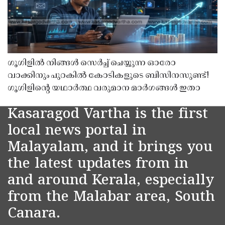
ഗൂഗിളിൽ നിങ്ങൾ സെർച്ച് ചെയ്യുന്ന ഓരോ
വാക്കിനും പുറകിൽ കോടികളുടെ ബിസിനസുണ്ട്!
ഗൂഗിളിന്റെ യഥാർത്ഥ വരുമാന മാർഗങ്ങൾ ഇതാ
Kasaragod Vartha is the first
local news portal in
Malayalam, and it brings you
the latest updates from in
and around Kerala, especially
from the Malabar area, South
Canara.