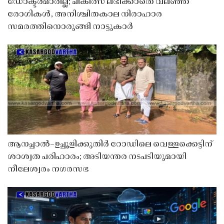
ഡോക്ടർമാരില്ല; ചികിത്സ ലഭിക്കാതെ വലഞ്ഞ്
രോഗികൾ, അനിശ്ചിതകാല നിരാഹാര
സമരത്തിനൊരുങ്ങി നാട്ടുകാർ
ആനച്ചാൽ–ഉച്ചൂളിക്കുതിർ റോഡിലെ വെള്ളക്കെട്ടിന്
ശാശ്വത പരിഹാരം; അടിയന്തര നടപടിയുമായി
നീലേശ്വരം നഗരസഭ