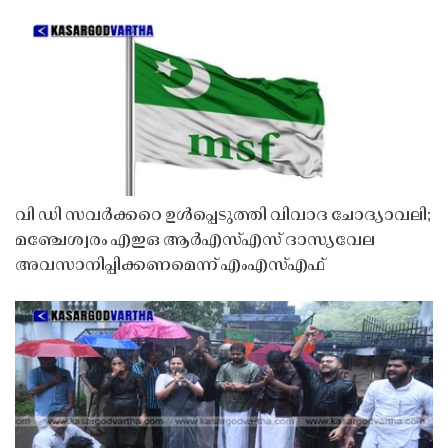
വി ഡി സവർക്കറെ ഉൾപ്പെടുത്തി വിവാദ ചോദ്യാവലി;
മഞ്ചേശ്വരം എഇഒ ആർഎസ്എസ് ദാസ്യവേല
അവസാനിപ്പിക്കണമെന്ന് എംഎസ്എഫ്