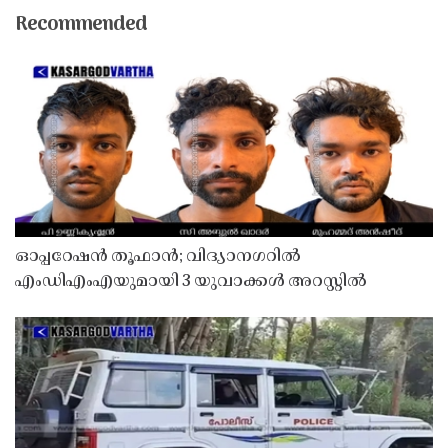
Recommended
ഓപ്പറേഷൻ തൂഫാൻ; വിദ്യാനഗറിൽ
എംഡിഎംഎയുമായി 3 യുവാക്കൾ അറസ്റ്റിൽ