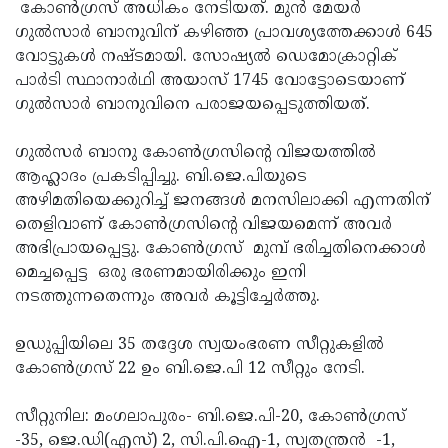
കോണ്‍ഗ്രസ് അധികം നേടിയത്. മുന്‍ മേയര്‍
Updates
Assembly
Kerala
ഗുല്‍സാര്‍ ബാനുവിന് കഴിഞ്ഞ പ്രാവശ്യത്തേക്കാള്‍ 645
വോട്ടുകള്‍ നഷ്ടമായി. സോഷ്യല്‍ ഡെമോക്രാറ്റിക്
Polls
Local
Look
പാര്‍ടി സ്ഥാനാര്‍ഥി അയാസ് 1745 വോട്ടോടെയാണ്
Body
Back
ഗുല്‍സാര്‍ ബാനുവിനെ പരാജയപ്പെടുത്തിയത്.
Election
2025
ഗുല്‍സര്‍ ബാനു കോണ്‍ഗ്രസിന്റെ വിജയത്തില്‍
ആഹ്ലാദം പ്രകടിപ്പിച്ചു. ബി.ജെ.പിയുടെ
അഴിമതിയെക്കുറിച്ച് ജനങ്ങള്‍ മനസിലാക്കി എന്നതിന്
തെളിവാണ് കോണ്‍ഗ്രസിന്റെ വിജയമെന്ന് അവര്‍
അഭിപ്രായപ്പെട്ടു. കോണ്‍ഗ്രസ് മുമ്പ് ഭരിച്ചതിനെക്കാള്‍
മെച്ചപ്പെട്ട ഒരു ഭരണമായിരിക്കും ഇനി
നടത്തുന്നതെന്നും അവര്‍ കൂട്ടിച്ചേര്‍ത്തു.
ഉഡുപ്പിയിലെ 35 തദ്ദേശ സ്വയംഭരണ സീറ്റുകളില്‍
കോണ്‍ഗ്രസ് 22 ഉം ബി.ജെ.പി 12 സീറ്റും നേടി.
സീറ്റുനില: മംഗലാപുരം- ബി.ജെ.പി-20, കോണ്‍ഗ്രസ്
-35, ജെ.ഡി(എസ്) 2, സി.പി.ഐ-1, സ്വതന്ത്രന്‍ -1,