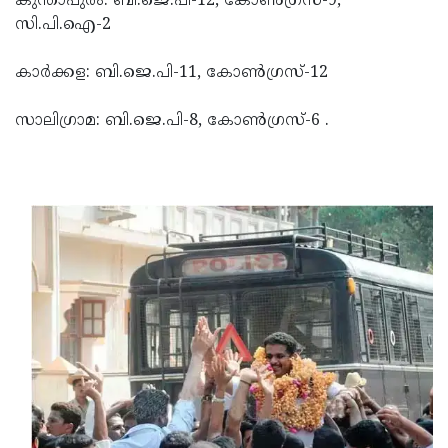
കുന്താപുരം: ബി.ജെ.പി-12, കോണ്‍ഗ്രസ്-9,
സി.പി.ഐ-2
കാര്‍ക്കള: ബി.ജെ.പി-11, കോണ്‍ഗ്രസ്-12
സാലിഗ്രാമ: ബി.ജെ.പി-8, കോണ്‍ഗ്രസ്-6 .