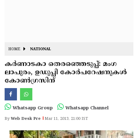
Fitr
May
Day
Eid
Al
Independence
Ad'ha
Day
Onam
HOME
NATIONAL
J&K
State
കര്‍ണാടകാ തെരഞ്ഞെടുപ്പ്: മംഗ
Haryana
ലാപുരം, ഉഡുപ്പി കോര്‍പറേഷനുകള്‍
Assembly
State
Diwali
കോണ്‍ഗ്രസിന്
Elections
Assembly
Christmas
Elections
New-
Year
Republic
Whatsapp Group
Whatsapp Channel
Day
Budget
By
Web Desk Pre
Mar 11, 2013, 21:00 IST
Delhi