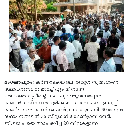
Election
Maha
Shivarathri
International
Women's
Anti-
Day
Drug
Attukal
Campaign
Pongala
Holi
2025
2025
IPL
2025
Eid
Al-
Waqf
മംഗലാപുരം:
കര്‍ണാടകയിലെ തദ്ദേശ സ്വയംഭരണ
Fitr
Bill
Vishu
സ്ഥാപനങ്ങളില്‍ മാര്‍ച്ച് ഏഴിന് നടന്ന
2025
Controversy
Festival
Good
തെരഞ്ഞെടുപ്പിന്റെ ഫലം പുറത്തുവന്നപ്പോള്‍
കോണ്‍ഗ്രസിന് വന്‍ ഭൂരിപക്ഷം. മംഗലാപുരം, ഉഡുപ്പി
2025
Friday
Easter
കോര്‍പറേഷനുകള്‍ കോണ്‍ഗ്രസ് കയ്യടക്കി. 60 തദ്ദേശ
Observance
Sunday
By-
സ്ഥാപനങ്ങളില്‍ 35 സീറ്റുകള്‍ കോണ്‍ഗ്രസ് നേടി.
ബി.ജെ.പിയെ അപേക്ഷിച്ച് 20 സീറ്റുകളാണ്
2025
2025
Election
Bihar