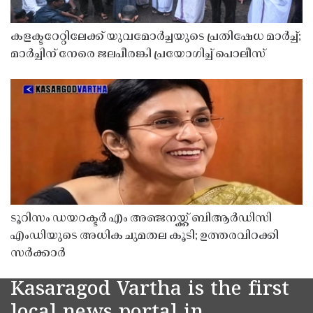
കളക്ടറേറ്റിലേക്ക് യുവമോർച്ചയുടെ പ്രതിഷേധ മാർച്ച്;
മാർച്ചിന് നേരെ ജലപീരങ്കി പ്രയോഗിച്ച് പൊലീസ്
ടൂറിസം ഡയറക്ടർ എം അഞ്ജനയ്ക്ക് ബിആർഡിസി
എംഡിയുടെ അധിക ചുമതല കൂടി; ഉത്തരവിറക്കി
സർക്കാർ
Kasaragod Vartha is the first