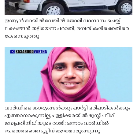
ഇന്ത്യൻ റെയിൽവേയിൽ ജോലി വാഗ്ദാനം ചെയ്ത്
ലക്ഷങ്ങൾ തട്ടിയെന്ന പരാതി; ദമ്പതികൾക്കെതിരെ
കേസെടുത്തു
വാർഡിലെ കാര്യങ്ങൾക്കും പാർട്ടി പരിപാടികൾക്കും
എത്താനാകുന്നില്ല; പള്ളിക്കരയിൽ മുസ്ലിം ലീഗ്
ജനപ്രതിനിധിയുടെ രാജി; ഒന്നാം വാർഡിൽ
ഉപതെരഞ്ഞെടുപ്പിന് കളമൊരുങ്ങുന്നു