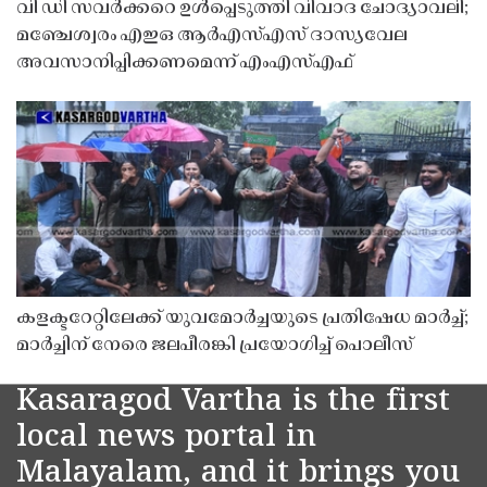
വി ഡി സവർക്കറെ ഉൾപ്പെടുത്തി വിവാദ ചോദ്യാവലി;
മഞ്ചേശ്വരം എഇഒ ആർഎസ്എസ് ദാസ്യവേല
അവസാനിപ്പിക്കണമെന്ന് എംഎസ്എഫ്
കളക്ടറേറ്റിലേക്ക് യുവമോർച്ചയുടെ പ്രതിഷേധ മാർച്ച്;
മാർച്ചിന് നേരെ ജലപീരങ്കി പ്രയോഗിച്ച് പൊലീസ്
Kasaragod Vartha is the first
local news portal in
Malayalam, and it brings you