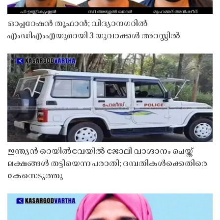
ഓപ്പറേഷൻ തൂഫാൻ; വിദ്യാനഗറിൽ
എംഡിഎംഎയുമായി 3 യുവാക്കൾ അറസ്റ്റിൽ
ഇന്ത്യൻ റെയിൽവേയിൽ ജോലി വാഗ്ദാനം ചെയ്ത്
ലക്ഷങ്ങൾ തട്ടിയെന്ന പരാതി; ദമ്പതികൾക്കെതിരെ
കേസെടുത്തു