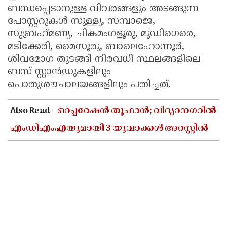
ബന്ധപ്പെടാനുള്ള വിവരങ്ങളും അടങ്ങുന്ന
പോസ്റ്ററുകൾ സുള്ള്യ, സമ്പാജെ,
സുബ്രഹ്‌മണ്യ, ചികമംഗളൂരു, മുഡിഗെരെ,
മടിക്കേരി, മൈസൂരു, ബാലെഹോന്നൂര്‍,
ശിവമോഗ തുടങ്ങി നിരവധി സ്ഥലങ്ങളിലെ
ബസ് സ്റ്റാൻഡുകളിലും
പൊതുശൗചാലയങ്ങളിലും പതിച്ചത്.
Also Read -
ഓപ്പറേഷൻ തൂഫാൻ; വിദ്യാനഗറിൽ
എംഡിഎംഎയുമായി 3 യുവാക്കൾ അറസ്റ്റിൽ