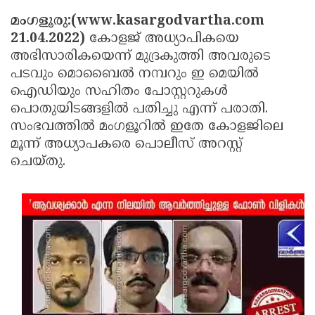
Election
Maha
മംഗളൂരു:(www.kasargodvartha.com
Shivarathri
International
21.04.2022)
കോളജ് അധ്യാപികയെ
അഭിസാരികയെന്ന് മുദ്രകുത്തി അവരുടെ
Women's
Anti-
പടവും മൊബൈല്‍ നമ്പറും ഇ മെയിൽ
Day
Drug
Attukal
ഐഡിയും സഹിതം പോസ്റ്ററുകള്‍
Campaign
Pongala
Holi
പൊതുയിടങ്ങളിൽ പതിച്ചു എന്ന് പരാതി.
സംഭവത്തിൽ മംഗളൂറിൽ ഇതേ കോളജിലെ
2025
2025
IPL
മൂന്ന് അധ്യാപകരെ പൊലീസ് അറസ്റ്റ്
2025
Eid
ചെയ്തു.
Al-
Waqf
Fitr
Bill
Vishu
2025
Controversy
Festival
Good
2025
Friday
Easter
Observance
Sunday
By-
2025
2025
Election
Bihar