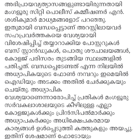
അഭിപ്രായവ്യത്യാസങ്ങളുണ്ടായിരുന്നതായി
മംഗളൂരു സിറ്റി പൊലീസ് കമ്മീഷണര്‍ എന്‍.
ശശികുമാര്‍ മാധ്യമങ്ങളോട് പറഞ്ഞു.
ഇതുമായി ബന്ധപ്പെട്ടാണ് അറസ്റ്റിലായവർ
സഹപ്രവർത്തകയെ വേശ്യയായി
വിശേഷിപ്പിച്ച് തയ്യാറാക്കിയ പോസ്റ്ററുകൾ
ബസ് സ്റ്റാൻഡുകൾ, പൊതു ശൗചാലയങ്ങൾ,
കോളജ് പരിസരം തുടങ്ങിയ സ്ഥലങ്ങളിൽ
പതിച്ചത്. ബന്ധപ്പെടേണ്ടത് എന്ന നിലയിൽ
അധ്യാപികയുടെ ഫോണ്‍ നമ്പറും ഇമെയില്‍
ഐഡിയും അടക്കം അതില്‍ ചേര്‍ക്കുകയും
ചെയ്തു. അധ്യാപിക
വേശ്യയാണെന്നാരോപിച്ച് പ്രതികള്‍ മംഗളൂരു
സര്‍വകലാശാലയുടെ കീഴിലുള്ള എല്ലാ
കോളജുകള്‍ക്കും പ്രിന്‍സിപല്‍മാര്‍ക്കും
അധ്യാപകര്‍ക്കും അധിക്ഷേപകരമായ
കാര്യങ്ങൾ ഉൾപ്പെടുത്തി കത്തുകളും അയച്ചു.
ഇതിന് ശേഷമാണ് ഫോടോയും