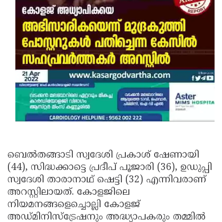
Updates
Assembly
Kerala
Polls
Local
Look
Body
Back
Election
2025
ബെല്‍തങ്ങാടി സ്വദേശി പ്രകാശ് ഷേണായി
(44), സിദ്ധക്കാട്ടെ പ്രദീപ് പൂജാരി (36), ഉഡുപ്പി
സ്വദേശി താരാനാഥ് ഷെട്ടി (32) എന്നിവരാണ്
അറസ്റ്റിലായത്. കോളജിലെ
നിയമനങ്ങളെച്ചൊല്ലി കോളജ്
അഡ്മിനിസ്ട്രേഷനും അദ്ധ്യാപകരും തമ്മില്‍