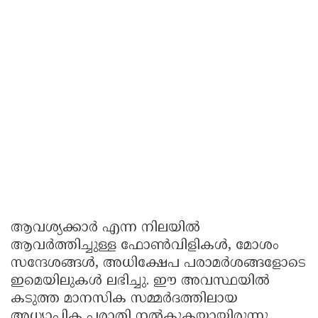
ആവശ്യക്കാർ എന്ന നിലയിൽ
ആവർത്തിച്ചുള്ള ഫോൺവിളികൾ, മോശം
സന്ദേശങ്ങൾ, അധിക്ഷേപ പരാമർശങ്ങളോടെ
ഇമെയിലുകൾ ലഭിച്ചു. ഈ അവസ്ഥയിൽ
കടുത്ത മാനസിക സമ്മർദത്തിലായ
അധ്യാപിക പരാതി നൽകുകയായിരുന്നു.