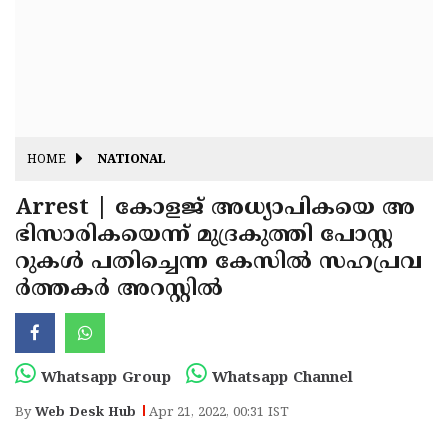
Fitr
May
Day
Eid
Al
Independence
Ad'ha
Day
Onam
HOME
NATIONAL
J&K
State
Arrest | കോളജ് അധ്യാപികയെ അ
Haryana
ഭിസാരികയെന്ന് മുദ്രകുത്തി പോസ്റ്റ
Assembly
State
Diwali
റുകൾ പതിച്ചെന്ന കേസിൽ സഹപ്രവ
Elections
Assembly
Christmas
ർത്തകർ അറസ്റ്റിൽ
Elections
New-
Year
Republic
Whatsapp Group
Whatsapp Channel
Day
Budget
By
Web Desk Hub
Apr 21, 2022, 00:31 IST
Delhi