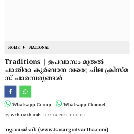
Fitr
May
Day
Eid
Al
Independence
Ad'ha
Day
Onam
HOME
NATIONAL
J&K
State
Traditions | ഉപവാസം മുതല്‍
Haryana
പാതിരാ കുര്‍ബാന വരെ; ചില ക്രിസ്മ
Assembly
State
Diwali
സ് പാരമ്പര്യങ്ങള്‍
Elections
Assembly
Christmas
Elections
New-
Year
Republic
Whatsapp Group
Whatsapp Channel
Day
Budget
By
Web Desk Hub
Dec 14, 2022, 19:07 IST
Delhi
ന്യൂഡെല്‍ഹി: (www.kasargodvartha.com)