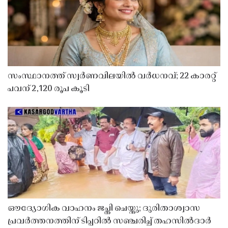
സംസ്ഥാനത്ത് സ്വർണവിലയിൽ വർധനവ്; 22 കാരറ്റ്
പവന് 2,120 രൂപ കൂടി
ഔദ്യോഗിക വാഹനം ജപ്തി ചെയ്തു; ദുരിതാശ്വാസ
പ്രവർത്തനത്തിന് ടിപ്പറിൽ സഞ്ചരിച്ച് തഹസിൽദാർ