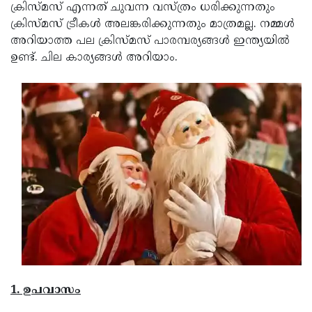
Election
Maha
ക്രിസ്മസ് എന്നത് ചുവന്ന വസ്ത്രം ധരിക്കുന്നതും
ക്രിസ്മസ് ട്രീകള്‍ അലങ്കരിക്കുന്നതും മാത്രമല്ല. നമ്മള്‍
Shivarathri
International
അറിയാത്ത പല ക്രിസ്മസ് പാരമ്പര്യങ്ങള്‍ ഇന്ത്യയില്‍
Women's
Anti-
ഉണ്ട്. ചില കാര്യങ്ങള്‍ അറിയാം.
Day
Drug
Attukal
Campaign
Pongala
Holi
2025
2025
IPL
2025
Eid
Al-
Waqf
Fitr
Bill
Vishu
2025
Controversy
Festival
Good
2025
Friday
Easter
Observance
Sunday
By-
1. ഉപവാസം
2025
2025
Election
Bihar