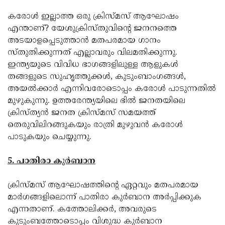
കരോള്‍ ഇല്ലാത്ത ഒരു ക്രിസ്മസ് ആഘോഷം
എന്താണ്? യേശുക്രിസ്തുവിന്റെ ജനനത്തെ
അടയാളപ്പെടുത്താന്‍ മതപരമായ ഗാനം
സ്തുതിക്കുന്നത് എല്ലാവരും വിലമതിക്കുന്നു.
ഇന്ത്യയുടെ വിവിധ ഭാഗങ്ങളിലുള്ള ആളുകള്‍
തങ്ങളുടെ സുഹൃത്തുക്കള്‍, കുടുംബാംഗങ്ങള്‍,
അയല്‍ക്കാര്‍ എന്നിവരോടൊപ്പം കരോള്‍ പാടുന്നതില്‍
മുഴുകുന്നു. ഉത്തരേന്ത്യയിലെ ഭില്‍ ജനതയിലെ
ക്രിസ്ത്യന്‍ ജനത ക്രിസ്മസ് സമയത്ത്
തെരുവിലിറങ്ങുകയും രാത്രി മുഴുവന്‍ കരോള്‍
പാടുകയും ചെയ്യുന്നു.
5. പാതിരാ കുര്‍ബാന
ക്രിസ്മസ് ആഘോഷത്തിന്റെ ഏറ്റവും മതപരമായ
മാര്‍ഗങ്ങളിലൊന്ന് പാതിരാ കുര്‍ബാന അര്‍പ്പിക്കുക
എന്നതാണ്. കത്തോലിക്കര്‍, അവരുടെ
കുടുംബത്തോടൊപ്പം വിശുദ്ധ കുര്‍ബാന