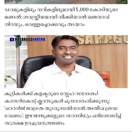
ഡാമുകളിലും നദികളിലുമായി 5,000 കോടിയുടെ
മണൽ; ശാസ്ത്രീയമായി നീക്കിയാൽ ഖജനാവ്
നിറയും, വെള്ളപ്പൊക്കവും തടയാം
കുട്ടികൾക്ക് കളക്ടറുടെ സ്നേഹ സന്ദേശം!
കാസർകോട്ട് ക്ലാസുകൾ പുനരാരംഭിക്കുന്നു;
‘ഓറൻജ് ജാഗ്രത തുടരുന്നതിനാൽ അതീവ ശ്രദ്ധ
വേണം’; ഇഴ ജന്തുക്കളുടെ സാന്നിധ്യം പരിശോധിച്ച്
സുരക്ഷ ഉറപ്പുവരുത്തണം