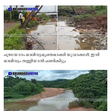
പുഴയോരം മാലിന്യമുക്തമാക്കി യുവാക്കൾ; ഇനി
മാലിന്യം തള്ളിയാൽ പണികിട്ടും