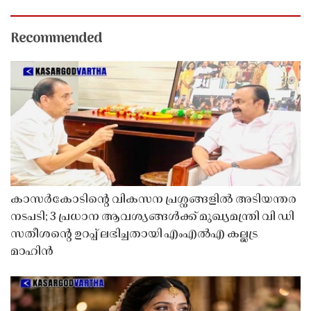
Recommended
കാസർകോടിൻ്റെ വികസന പ്രശ്നങ്ങളിൽ അടിയന്തര
നടപടി; 3 പ്രധാന ആവശ്യങ്ങൾക്ക് മുഖ്യമന്ത്രി വി ഡി
സതീശൻ്റെ ഉറപ്പ് ലഭിച്ചതായി എംഎൽഎ കല്ലട്ര
മാഹിൻ