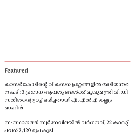
Featured
കാസർകോടിൻ്റെ വികസന പ്രശ്നങ്ങളിൽ അടിയന്തര
നടപടി; 3 പ്രധാന ആവശ്യങ്ങൾക്ക് മുഖ്യമന്ത്രി വി ഡി
സതീശൻ്റെ ഉറപ്പ് ലഭിച്ചതായി എംഎൽഎ കല്ലട്ര
മാഹിൻ
സംസ്ഥാനത്ത് സ്വർണവിലയിൽ വർധനവ്; 22 കാരറ്റ്
പവന് 2,120 രൂപ കൂടി