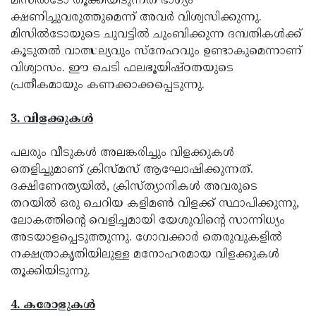
മിസില്‍ടോ തൂക്കിയിടുന്നത് ഭാഗ്യം
ക്ഷണിച്ചുവരുത്തുമെന്ന് അവര്‍ വിശ്വസിക്കുന്നു.
മിസില്‍ടോയുടെ ചുവട്ടില്‍ ചുംബിക്കുന്ന ദമ്പതികള്‍ക്ക്
കൂടുതല്‍ വാത്സല്യവും സ്‌നേഹവും ഉണ്ടാകുമെന്നാണ്
വിശ്വാസം. ഈ ചെടി ഫലഭൂയിഷ്ഠതയുടെ
പ്രതീകമായും കണക്കാക്കപ്പെടുന്നു.
3. വിളക്കുകള്‍
പലരും വീടുകള്‍ അലങ്കരിച്ചും വിളക്കുകള്‍
തെളിച്ചുമാണ് ക്രിസ്മസ് ആഘോഷിക്കുന്നത്.
ദക്ഷിണേന്ത്യയില്‍, ക്രിസ്ത്യാനികള്‍ അവരുടെ
തറയില്‍ ഒരു ചെറിയ കളിമണ്‍ വിളക്ക് സ്ഥാപിക്കുന്നു,
ലോകത്തിന്റെ വെളിച്ചമായി യേശുവിന്റെ സാന്നിധ്യം
അടയാളപ്പെടുത്തുന്നു. ഗോവക്കാര്‍ തെരുവുകളില്‍
നക്ഷത്രാകൃതിയിലുള്ള മനോഹരമായ വിളക്കുകള്‍
തൂക്കിയിടുന്നു.
4. കരോളുകള്‍