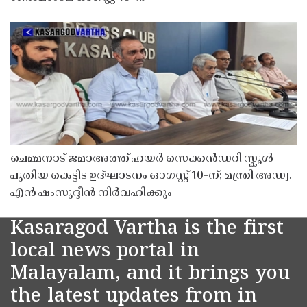
ചെമ്മനാട് ജമാഅത്ത് ഹയർ സെക്കൻഡറി സ്കൂൾ
പുതിയ കെട്ടിട ഉദ്ഘാടനം ഓഗസ്റ്റ് 10-ന്; മന്ത്രി അഡ്വ.
എൻ ഷംസുദ്ദീൻ നിർവഹിക്കും
Kasaragod Vartha is the first
local news portal in
Malayalam, and it brings you
the latest updates from in