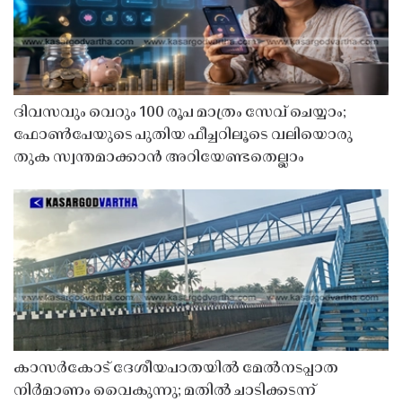
ദിവസവും വെറും 100 രൂപ മാത്രം സേവ് ചെയ്യാം;
ഫോൺപേയുടെ പുതിയ ഫീച്ചറിലൂടെ വലിയൊരു
തുക സ്വന്തമാക്കാൻ അറിയേണ്ടതെല്ലാം
കാസർകോട് ദേശീയപാതയിൽ മേൽനടപ്പാത
നിർമാണം വൈകുന്നു; മതിൽ ചാടിക്കടന്ന്