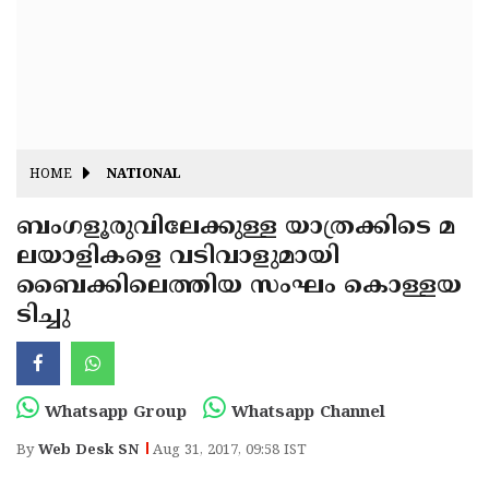
Fitr
May
Day
Eid
Al
Independence
Ad'ha
Day
Onam
HOME
NATIONAL
J&K
State
ബംഗളൂരുവിലേക്കുള്ള യാത്രക്കിടെ മ
Haryana
ലയാളികളെ വടിവാളുമായി
Assembly
State
Diwali
ബൈക്കിലെത്തിയ സംഘം കൊള്ളയ
Elections
Assembly
Christmas
ടിച്ചു
Elections
New-
Year
Republic
Whatsapp Group
Whatsapp Channel
Day
Budget
By
Web Desk SN
Aug 31, 2017, 09:58 IST
Delhi