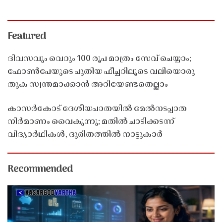
Featured
ദിവസവും വെറും 100 രൂപ മാത്രം സേവ് ചെയ്യാം;
ഫോൺപേയുടെ പുതിയ ഫീച്ചറിലൂടെ വലിയൊരു
തുക സ്വന്തമാക്കാൻ അറിയേണ്ടതെല്ലാം
കാസർകോട് ദേശീയപാതയിൽ മേൽനടപ്പാത
നിർമാണം വൈകുന്നു; മതിൽ ചാടിക്കടന്ന്
വിദ്യാർഥികൾ, ദുരിതത്തിൽ നാട്ടുകാർ
Recommended