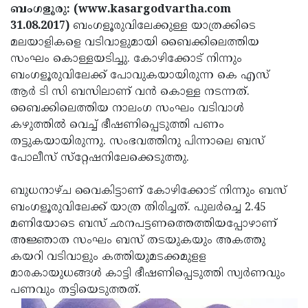
Election
Maha
ബംഗളൂരു: (www.kasargodvartha.com
31.08.2017)
ബംഗളൂരുവിലേക്കുള്ള യാത്രക്കിടെ
Shivarathri
International
മലയാളികളെ വടിവാളുമായി ബൈക്കിലെത്തിയ
Women's
Anti-
സംഘം കൊള്ളയടിച്ചു. കോഴിക്കോട് നിന്നും
ബംഗളൂരുവിലേക്ക് പോവുകയായിരുന്ന കെ എസ്
Day
Drug
Attukal
ആര്‍ ടി സി ബസിലാണ് വന്‍ കൊള്ള നടന്നത്.
Campaign
Pongala
Holi
ബൈക്കിലെത്തിയ നാലംഗ സംഘം വടിവാള്‍
കഴുത്തില്‍ വെച്ച് ഭീഷണിപ്പെടുത്തി പണം
2025
2025
IPL
തട്ടുകയായിരുന്നു. സംഭവത്തിനു പിന്നാലെ ബസ്
2025
Eid
പോലീസ് സ്‌റ്റേഷനിലേക്കെടുത്തു.
Al-
Waqf
ബുധനാഴ്ച വൈകിട്ടാണ് കോഴിക്കോട് നിന്നും ബസ്
Fitr
Bill
Vishu
ബംഗളൂരുവിലേക്ക് യാത്ര തിരിച്ചത്. പുലര്‍ച്ചെ 2.45
മണിയോടെ ബസ് ഛനപട്ടണത്തെത്തിയപ്പോഴാണ്
2025
Controversy
Festival
Good
അജ്ഞാത സംഘം ബസ് തടയുകയും അകത്തു
2025
Friday
Easter
കയറി വടിവാളും കത്തിയുമടക്കമുളള
മാരകായുധങ്ങള്‍ കാട്ടി ഭീഷണിപ്പെടുത്തി സ്വര്‍ണവും
Observance
Sunday
By-
പണവും തട്ടിയെടുത്തത്.
2025
2025
Election
Bihar