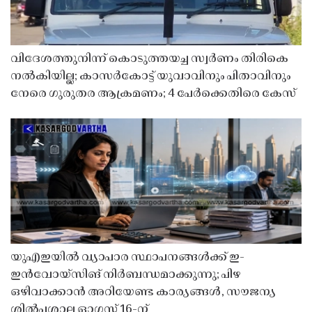
വിദേശത്തുനിന്ന് കൊടുത്തയച്ച സ്വർണം തിരികെ
നൽകിയില്ല; കാസർകോട്ട് യുവാവിനും പിതാവിനും
നേരെ ഗുരുതര ആക്രമണം; 4 പേർക്കെതിരെ കേസ്
യുഎഇയിൽ വ്യാപാര സ്ഥാപനങ്ങൾക്ക് ഇ-
ഇൻവോയ്സിങ് നിർബന്ധമാക്കുന്നു; പിഴ
ഒഴിവാക്കാൻ അറിയേണ്ട കാര്യങ്ങൾ, സൗജന്യ
ശിൽപശാല ഓഗസ്റ്റ് 16-ന്