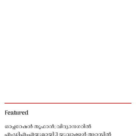
Featured
ഓപ്പറേഷൻ തൂഫാൻ; വിദ്യാനഗറിൽ
എംഡിഎംഎയുമായി 3 യുവാക്കൾ അറസ്റ്റിൽ