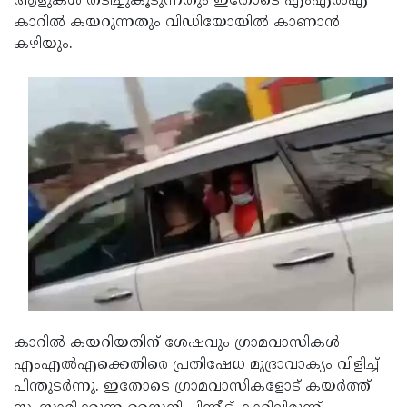
ആളുകള്‍ തടിച്ചുകൂടുന്നതും ഇതോടെ എംഎല്‍എ
കാറില്‍ കയറുന്നതും വിഡിയോയില്‍ കാണാന്‍
Updates
Assembly
Kerala
കഴിയും.
Polls
Local
Look
Body
Back
Election
2025
കാറില്‍ കയറിയതിന് ശേഷവും ഗ്രാമവാസികള്‍
എംഎല്‍എക്കെതിരെ പ്രതിഷേധ മുദ്രാവാക്യം വിളിച്ച്
പിന്തുടര്‍ന്നു. ഇതോടെ ഗ്രാമവാസികളോട് കയര്‍ത്ത്