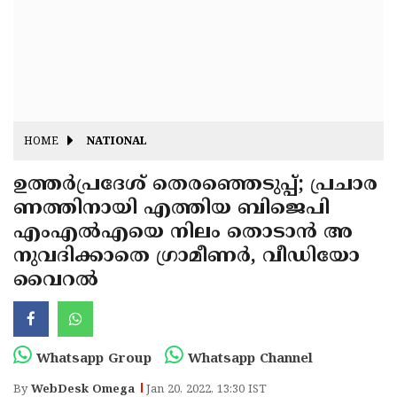
Fitr
May
Day
Eid
Al
Independence
Ad'ha
Day
Onam
HOME
NATIONAL
J&K
State
ഉത്തര്‍പ്രദേശ് തെരഞ്ഞെടുപ്പ്; പ്രചാര
Haryana
ണത്തിനായി എത്തിയ ബിജെപി
Assembly
State
Diwali
എംഎല്‍എയെ നിലം തൊടാന്‍ അ
Elections
Assembly
Christmas
നുവദിക്കാതെ ഗ്രാമീണര്‍, വീഡിയോ
Elections
വൈറല്‍
New-
Year
Republic
Day
Budget
Whatsapp Group
Whatsapp Channel
Delhi
By
WebDesk Omega
Jan 20, 2022, 13:30 IST