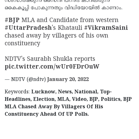
സംസാരിക്കുന്ന സൈനി പിന്നീട് കാറിലിരുന്ന്
കൈകൂപ്പി പോകുന്നതും വിഡിയോയില്‍ കാണാം.
#BJP
MLA and Candidate from western
#UttarPradesh
's Khatauli
#VikramSaini
chased away by villagers of his own
constituency
NDTV's Saurabh Shukla reports
pic.twitter.com/wUr0FDrOuW
— NDTV (@ndtv)
January 20, 2022
Keywords:
Lucknow, News, National, Top-
Headlines, Election, MLA, Video, BJP, Politics, BJP
MLA Chased Away By Villagers Of His
Constituency Ahead Of UP Polls.