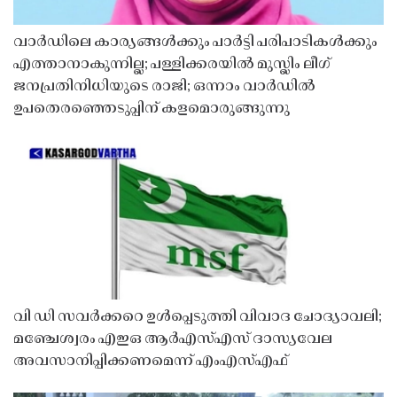
വാർഡിലെ കാര്യങ്ങൾക്കും പാർട്ടി പരിപാടികൾക്കും
എത്താനാകുന്നില്ല; പള്ളിക്കരയിൽ മുസ്ലിം ലീഗ്
ജനപ്രതിനിധിയുടെ രാജി; ഒന്നാം വാർഡിൽ
ഉപതെരഞ്ഞെടുപ്പിന് കളമൊരുങ്ങുന്നു
വി ഡി സവർക്കറെ ഉൾപ്പെടുത്തി വിവാദ ചോദ്യാവലി;
മഞ്ചേശ്വരം എഇഒ ആർഎസ്എസ് ദാസ്യവേല
അവസാനിപ്പിക്കണമെന്ന് എംഎസ്എഫ്