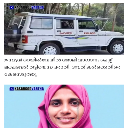
ഇന്ത്യൻ റെയിൽവേയിൽ ജോലി വാഗ്ദാനം ചെയ്ത്
ലക്ഷങ്ങൾ തട്ടിയെന്ന പരാതി; ദമ്പതികൾക്കെതിരെ
കേസെടുത്തു