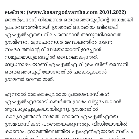
Election
Maha
ലക്‌നൗ: (www.kasargodvartha.com 20.01.2022)
Shivarathri
International
ഉത്തര്‍പ്രദേശ് നിയമസഭ തെരഞ്ഞെടുപ്പിന്റെ ഭാഗമായി
Women's
Anti-
പ്രചാരണത്തിനായി ഗ്രാമത്തിലെത്തിയ ബിജെപി
എംഎല്‍എയെ നിലം തൊടാന്‍ അനുവദിക്കാതെ
Day
Drug
Attukal
ഗ്രാമീണര്‍. മുസഫര്‍നഗര്‍ മണ്ഡലത്തില്‍ നടന്ന
Campaign
Pongala
Holi
സംഭവത്തിന്റെ വീഡിയോയാണ് ഇപ്പോള്‍
സമൂഹമാധ്യമങ്ങളില്‍ വൈറലാകുന്നത്.
2025
2025
IPL
ബുധനാഴ്ചയാണ് എംഎല്‍എ വിക്രം സിങ് സൈനി
2025
Eid
തെരഞ്ഞെടുപ്പ് യോഗത്തില്‍ പങ്കെടുക്കാന്‍
ഗ്രാമത്തിലെത്തിയത്.
Al-
Waqf
Fitr
Bill
Vishu
എന്നാല്‍ രോഷാകുലരായ പ്രദേശവാസികള്‍
2025
എംഎല്‍എയോട് കയര്‍ത്ത് ഗ്രാമം വിട്ടുപോകാന്‍
Controversy
Festival
Good
ആവശ്യപ്പെടുകയായിരുന്നു. ഗ്രാമത്തില്‍
2025
Friday
Easter
കാലുകുത്താന്‍ സമ്മതിക്കാതെ എംഎല്‍എയെ
ഗ്രാമവാസികള്‍ പറഞ്ഞയക്കുന്നതും വീഡിയോയില്‍
Observance
Sunday
By-
കാണാം. ഗ്രാമത്തിലെത്തിയ എംഎല്‍എയുടെ സമീപം
2025
2025
Election
Bihar