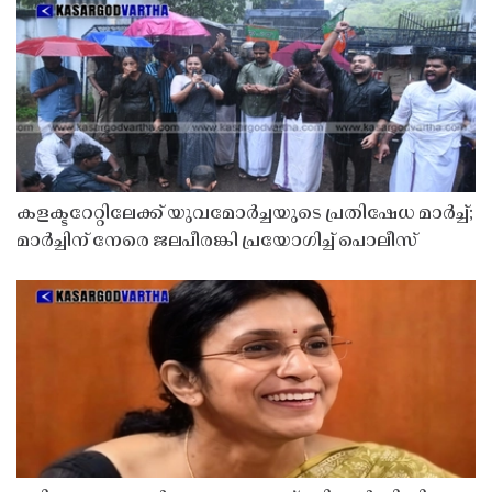
കളക്ടറേറ്റിലേക്ക് യുവമോർച്ചയുടെ പ്രതിഷേധ മാർച്ച്;
മാർച്ചിന് നേരെ ജലപീരങ്കി പ്രയോഗിച്ച് പൊലീസ്