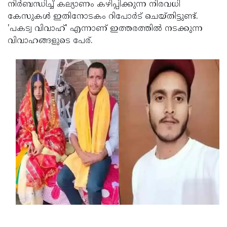
നിര്‍ബന്ധിച്ച് കല്യാണം കഴിപ്പിക്കുന്ന നിരവധി
കേസുകള്‍ ഇതിനോടകം റിപോര്‍ട് ചെയ്തിട്ടുണ്ട്.
'പകട്വ വിവാഹ്' എന്നാണ് ഇത്തരത്തില്‍ നടക്കുന്ന
വിവാഹങ്ങളുടെ പേര്.