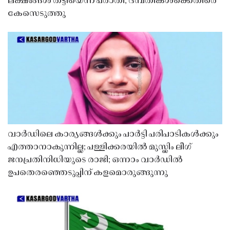
ലക്ഷങ്ങൾ തട്ടിയെന്ന പരാതി; ദമ്പതികൾക്കെതിരെ
കേസെടുത്തു
വാർഡിലെ കാര്യങ്ങൾക്കും പാർട്ടി പരിപാടികൾക്കും
എത്താനാകുന്നില്ല; പള്ളിക്കരയിൽ മുസ്ലിം ലീഗ്
ജനപ്രതിനിധിയുടെ രാജി; ഒന്നാം വാർഡിൽ
ഉപതെരഞ്ഞെടുപ്പിന് കളമൊരുങ്ങുന്നു