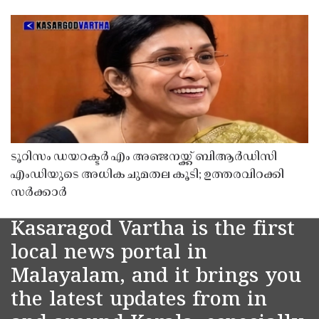
ടൂറിസം ഡയറക്ടർ എം അഞ്ജനയ്ക്ക് ബിആർഡിസി
എംഡിയുടെ അധിക ചുമതല കൂടി; ഉത്തരവിറക്കി
സർക്കാർ
Kasaragod Vartha is the first
local news portal in
Malayalam, and it brings you
the latest updates from in