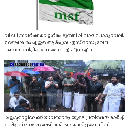
വി ഡി സവർക്കറെ ഉൾപ്പെടുത്തി വിവാദ ചോദ്യാവലി;
മഞ്ചേശ്വരം എഇഒ ആർഎസ്എസ് ദാസ്യവേല
അവസാനിപ്പിക്കണമെന്ന് എംഎസ്എഫ്
കളക്ടറേറ്റിലേക്ക് യുവമോർച്ചയുടെ പ്രതിഷേധ മാർച്ച്;
മാർച്ചിന് നേരെ ജലപീരങ്കി പ്രയോഗിച്ച് പൊലീസ്