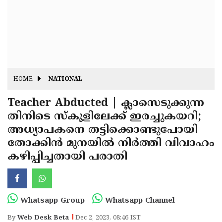
Fitr
May
Day
Eid
Al
Independence
Ad'ha
Day
Onam
HOME
NATIONAL
J&K
State
Teacher Abducted | ക്ലാസെടുക്കുന്ന
Haryana
തിനിടെ സ്‌കൂളിലേക്ക് ഇരച്ചുകയറി;
Assembly
State
Diwali
അധ്യാപകനെ തട്ടിക്കൊണ്ടുപോയി
Elections
Assembly
Christmas
തോക്കിന്‍ മുനയില്‍ നിര്‍ത്തി വിവാഹം
Elections
കഴിപ്പിച്ചതായി പരാതി
New-
Year
Republic
Day
Budget
Whatsapp Group
Whatsapp Channel
Delhi
By
Web Desk Beta
Dec 2, 2023, 08:46 IST