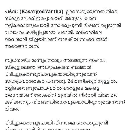
Election
Maha
പട്‌ന: (KasargodVartha)
ക്ലാസെടുക്കുന്നതിനിടെ
Shivarathri
International
സ്‌കൂളിലേക്ക് ഇരച്ചുകയറി അധ്യാപകനെ
Women's
Anti-
തട്ടിക്കൊണ്ടുപോയി തോക്കുചൂണ്ടി ഭീഷണിപ്പെടുത്തി
വിവാഹം കഴിപ്പിച്ചതായി പരാതി. ബിഹാറിലെ
Day
Drug
Attukal
വൈശാലി ജില്ലയിലാണ് നാടകീയ സംഭവങ്ങള്‍
Campaign
Pongala
Holi
അരങ്ങേറിയത്.
2025
2025
IPL
ബുധനാഴ്ച മൂന്നും നാലും അടങ്ങുന്ന സംഘം
2025
Eid
സ്‌കൂളിലെത്തി അധ്യാപകനെ ബലമായി
പിടിച്ചുകൊണ്ടുപോവുകയായിരുന്നുവെന്ന്
Al-
Waqf
സഹപ്രവര്‍ത്തകര്‍ പറഞ്ഞു. 24 മണിക്കൂറിനുള്ളില്‍,
Fitr
Bill
Vishu
തട്ടിക്കൊണ്ടുപോയവരില്‍ ഒരാളുടെ മകളെ
2025
തന്നെയാണ് തോക്കിന് മുനയില്‍ നിര്‍ത്തി വിവാഹം
Controversy
Festival
Good
കഴിക്കാനും നിര്‍ബന്ധിതനാവുകയായിരുന്നുവെന്നാണ്
2025
Friday
Easter
വിവരം.
Observance
Sunday
By-
പിടിച്ചുകൊണ്ടുപോയി പിന്നാലെ തോക്കുചൂണ്ടി
2025
2025
Election
Bihar