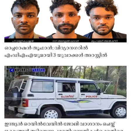
ഓപ്പറേഷൻ തൂഫാൻ; വിദ്യാനഗറിൽ
എംഡിഎംഎയുമായി 3 യുവാക്കൾ അറസ്റ്റിൽ
ഇന്ത്യൻ റെയിൽവേയിൽ ജോലി വാഗ്ദാനം ചെയ്ത്