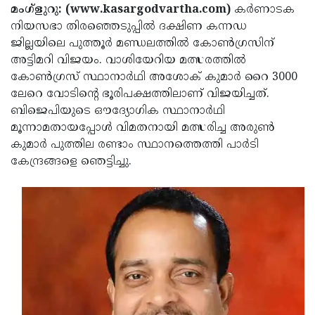
Election
Maha
മംഗ്‌ളുറു: (www.kasargodvartha.com)
കര്‍ണാടക
നിയസഭാ തിരഞ്ഞെടുപ്പില്‍ ദക്ഷിണ കന്നഡ
Shivarathri
International
ജില്ലയിലെ പുത്തൂര്‍ മണ്ഡലത്തില്‍ കോണ്‍ഗ്രസിന്
Women's
Anti-
അട്ടിമറി വിജയം. വാശിയേറിയ മത്സരത്തില്‍
കോണ്‍ഗ്രസ് സ്ഥാനാര്‍ഥി അശോക് കുമാര്‍ റൈ 3000
Day
Drug
Attukal
ലേറെ വോടിന്റെ ഭൂരിപക്ഷത്തിലാണ് വിജയിച്ചത്.
Campaign
Pongala
Holi
ബിജെപിയുടെ ഔദ്യോഗിക സ്ഥാനാര്‍ഥി
മൂന്നാമതായപ്പോള്‍ വിമതനായി മത്സരിച്ച അരുണ്‍
2025
2025
IPL
കുമാര്‍ പുത്തില രണ്ടാം സ്ഥാനത്തെത്തി പാര്‍ടി
2025
Eid
കേന്ദ്രങ്ങളെ ഞെട്ടിച്ചു.
Al-
Waqf
Fitr
Bill
Vishu
2025
Controversy
Festival
Good
2025
Friday
Easter
Observance
Sunday
By-
2025
2025
Election
Bihar