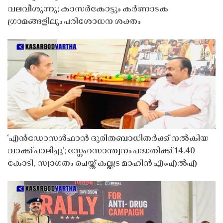
വലവീശുന്നു; കാസർകോട്ടും കർണാടക
ഗ്രാമങ്ങളിലും പരിശോധന ശക്തം
‘എൻഡോസൾഫാൻ ദുരിതബാധിതർക്ക് നൽകിയ
വാക്ക് പാലിച്ചു’; സ്നേഹസാന്ത്വനം പദ്ധതിക്ക് 14.40
കോടി, സ്വാഗതം ചെയ്ത് കല്ലട്ര മാഹിൻ എംഎൽഎ