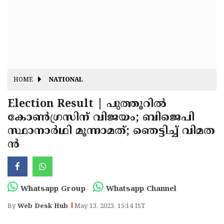
Fitr
May
Day
Eid
Al
Independence
Ad'ha
Day
Onam
HOME
NATIONAL
J&K
State
Election Result | പുത്തൂറില്‍
Haryana
കോണ്‍ഗ്രസിന് വിജയം; ബിജെപി
Assembly
State
Diwali
സ്ഥാനാര്‍ഥി മൂന്നാമത്; ഞെട്ടിച്ച് വിമത
Elections
Assembly
Christmas
ന്‍
Elections
New-
Year
Republic
Whatsapp Group
Whatsapp Channel
Day
Budget
By
Web Desk Hub
May 13, 2023, 15:14 IST
Delhi