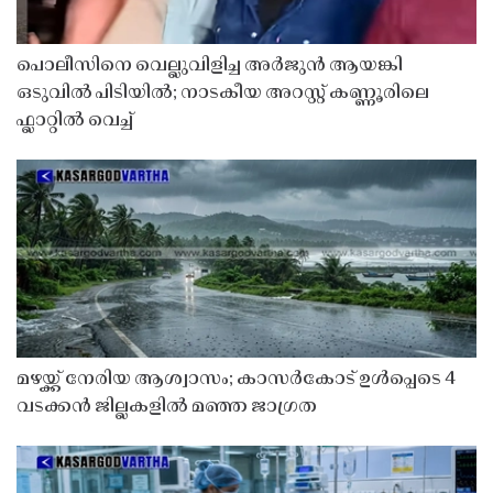
പൊലീസിനെ വെല്ലുവിളിച്ച അർജുൻ ആയങ്കി
ഒടുവിൽ പിടിയിൽ; നാടകീയ അറസ്റ്റ് കണ്ണൂരിലെ
ഫ്ലാറ്റിൽ വെച്ച്
മഴയ്ക്ക് നേരിയ ആശ്വാസം; കാസർകോട് ഉൾപ്പെടെ 4
വടക്കൻ ജില്ലകളിൽ മഞ്ഞ ജാഗ്രത