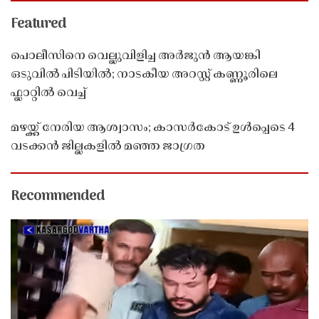
Featured
പൊലീസിനെ വെല്ലുവിളിച്ച അർജുൻ ആയങ്കി
ഒടുവിൽ പിടിയിൽ; നാടകീയ അറസ്റ്റ് കണ്ണൂരിലെ
ഫ്ലാറ്റിൽ വെച്ച്
മഴയ്ക്ക് നേരിയ ആശ്വാസം; കാസർകോട് ഉൾപ്പെടെ 4
വടക്കൻ ജില്ലകളിൽ മഞ്ഞ ജാഗ്രത
Recommended