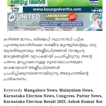
കഴിഞ്ഞ മാസം, ബിജെപി സ്ഥാനാര്‍ഥി പട്ടിക
പുറത്തുവരാനിരിക്കെ സഞ്ജീവ മറ്റന്തൂരിന്റെയും ഒരു
യുവതിയുടെയും അശ്ലീലചിത്രങ്ങള്‍ സാമൂഹ്യ
മാധ്യമങ്ങളില്‍ വ്യാപകമായി പ്രചരിച്ചിരുന്നു. തന്റെ
പതനം ഉറപ്പാക്കാനുള്ള ഗൂഢാലോചനയുടെ
ഭാഗമായാണ് അശ്ലീലചിത്രങ്ങള്‍
പ്രചരിപ്പിക്കുന്നതെന്നായിരുന്നു അദ്ദേഹത്തിന്റെ
പ്രതികരണം.
Keywords:
Mangalore News, Malayalam News,
Karnataka Election News, Congress, Puttur News,
Karnataka Election Result 2023, Ashok Kumar Rai