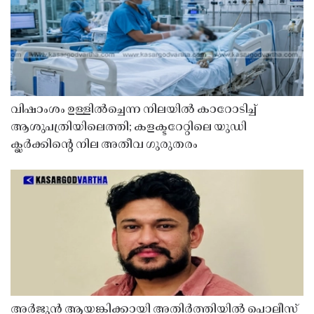
വിഷാംശം ഉള്ളിൽച്ചെന്ന നിലയിൽ കാറോടിച്ച്
ആശുപത്രിയിലെത്തി; കളക്ടറേറ്റിലെ യുഡി
ക്ലർക്കിൻ്റെ നില അതീവ ഗുരുതരം
അർജുൻ ആയങ്കിക്കായി അതിർത്തിയിൽ പൊലീസ്