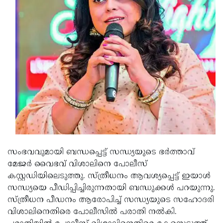
Updates
Assembly
Kerala
Polls
Local
Look
Body
Back
Election
2025
സംഭവവുമായി ബന്ധപ്പെട്ട് സന്ധ്യയുടെ ഭര്‍ത്താവ്
മേജര്‍ വൈഭവ് വിശാലിനെ പോലീസ്
കസ്റ്റഡിയിലെടുത്തു. സ്ത്രീധനം ആവശ്യപ്പെട്ട് ഇയാള്‍
സന്ധ്യയെ പീഡിപ്പിച്ചിരുന്നതായി ബന്ധുക്കള്‍ പറയുന്നു.
സ്ത്രീധന പീഡനം ആരോപിച്ച് സന്ധ്യയുടെ സഹോദരി
വിശാലിനെതിരെ പോലീസില്‍ പരാതി നല്‍കി.