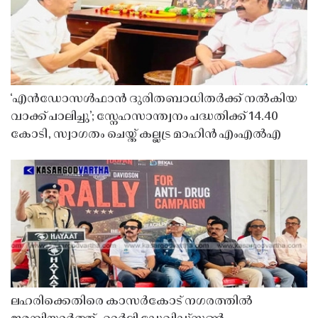
‘എൻഡോസൾഫാൻ ദുരിതബാധിതർക്ക് നൽകിയ
വാക്ക് പാലിച്ചു’; സ്നേഹസാന്ത്വനം പദ്ധതിക്ക് 14.40
കോടി, സ്വാഗതം ചെയ്ത് കല്ലട്ര മാഹിൻ എംഎൽഎ
ലഹരിക്കെതിരെ കാസർകോട് നഗരത്തിൽ