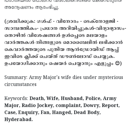
പരാതിയില്‍ പോലീസ് വിശാലിനെതിരെ കേസെടുത്ത്
അന്വേഷണം ആരംഭിച്ചു.
(ശ്രദ്ധിക്കുക: ഗൾഫ് - വിനോദം - ടെക്നോളജി -
സാമ്പത്തികം- പ്രധാന അറിയിപ്പുകൾ-വിദ്യാഭ്യാസം-
തൊഴിൽ വിശേഷങ്ങൾ ഉൾപ്പെടെ മലയാളം
വാർത്തകൾ നിങ്ങളുടെ മൊബൈലിൽ ലഭിക്കാൻ
കെവാർത്തയുടെ പുതിയ ആൻഡ്രോയിഡ് ആപ്പ്
ഇവിടെ ക്ലിക്ക് ചെയ്ത് ഡൗൺലോഡ് ചെയ്യുക.
ഉപയോഗിക്കാനും ഷെയർ ചെയ്യാനും എളുപ്പം 😊)
Summary: Army Major's wife dies under mysterious
circumstances
Keywords:
Death, Wife, Husband, Police, Army
Major, Radio Jockey, complaint, Dowry, Report,
Case, Enquiry, Fan, Hanged, Dead Body,
Hyderabad.