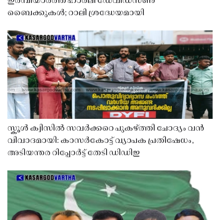
ഇരമ്പിയാർത്ത് ഹാർലി ഡേവിഡ്‌സൺ
ബൈക്കുകൾ; റാലി ശ്രദ്ധേയമായി
സ്കൂൾ ക്വിസിൽ സവർക്കറെ പുകഴ്ത്തി ചോദ്യം വൻ
വിവാദമായി: കാസർകോട്ട് വ്യാപക പ്രതിഷേധം,
അടിയന്തര റിപ്പോർട്ട് തേടി ഡിഡിഇ