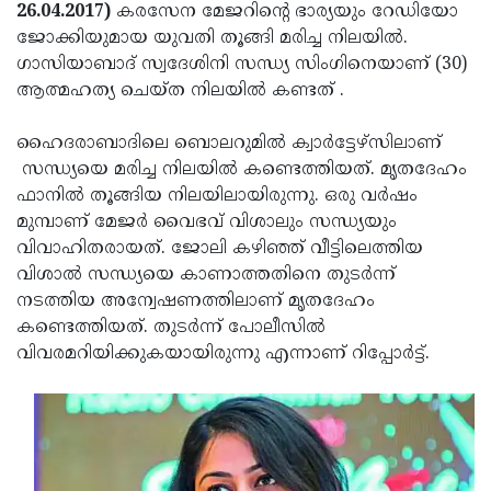
Election
Maha
26.04.2017)
കരസേന മേജറിന്റെ ഭാര്യയും റേഡിയോ
ജോക്കിയുമായ യുവതി തൂങ്ങി മരിച്ച നിലയില്‍.
Shivarathri
International
ഗാസിയാബാദ് സ്വദേശിനി സന്ധ്യ സിംഗിനെയാണ് (30)
Women's
Anti-
ആത്മഹത്യ ചെയ്ത നിലയിൽ കണ്ടത് .
Day
Drug
Attukal
ഹൈദരാബാദിലെ ബൊലറുമില്‍ ക്വാര്‍ട്ടേഴ്‌സിലാണ്
Campaign
Pongala
Holi
സന്ധ്യയെ മരിച്ച നിലയില്‍ കണ്ടെത്തിയത്. മൃതദേഹം
ഫാനില്‍ തൂങ്ങിയ നിലയിലായിരുന്നു. ഒരു വര്‍ഷം
2025
2025
IPL
മുമ്പാണ് മേജര്‍ വൈഭവ് വിശാലും സന്ധ്യയും
2025
Eid
വിവാഹിതരായത്. ജോലി കഴിഞ്ഞ് വീട്ടിലെത്തിയ
വിശാല്‍ സന്ധ്യയെ കാണാത്തതിനെ തുടര്‍ന്ന്
Al-
Waqf
നടത്തിയ അന്വേഷണത്തിലാണ് മൃതദേഹം
Fitr
Bill
Vishu
കണ്ടെത്തിയത്. തുടര്‍ന്ന് പോലീസില്‍
വിവരമറിയിക്കുകയായിരുന്നു എന്നാണ് റിപ്പോര്‍ട്ട്.
2025
Controversy
Festival
Good
2025
Friday
Easter
Observance
Sunday
By-
2025
2025
Election
Bihar