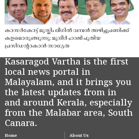
കാസർകോട്ട് മുസ്ലിം ലീഗിൽ വമ്പൻ അഴിച്ചുപണിക്ക്
കളമൊരുങ്ങുന്നു; മുനീർ ഹാജി പുതിയ
പ്രസിഡൻ്റാകാൻ സാധ്യത
Kasaragod Vartha is the first
local news portal in
Malayalam, and it brings you
the latest updates from in
and around Kerala, especially
from the Malabar area, South
Canara.
Home
About Us