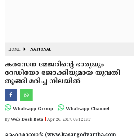
Fitr
May
Day
Eid
Al
Independence
Ad'ha
Day
Onam
HOME
NATIONAL
J&K
State
കരസേന മേജറിന്റെ ഭാര്യയും
Haryana
റേഡിയോ ജോക്കിയുമായ യുവതി
Assembly
State
Diwali
തൂങ്ങി മരിച്ച നിലയില്‍
Elections
Assembly
Christmas
Elections
New-
Year
Republic
Whatsapp Group
Whatsapp Channel
Day
Budget
By
Web Desk Beta
Apr 26, 2017, 08:12 IST
Delhi
ഹൈദരാബാദ്: (www.kasargodvartha.com