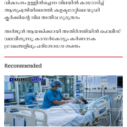
വിഷാംശം ഉള്ളിൽച്ചെന്ന നിലയിൽ കാറോടിച്ച്
ആശുപത്രിയിലെത്തി; കളക്ടറേറ്റിലെ യുഡി
ക്ലർക്കിൻ്റെ നില അതീവ ഗുരുതരം
അർജുൻ ആയങ്കിക്കായി അതിർത്തിയിൽ പൊലീസ്
വലവീശുന്നു; കാസർകോട്ടും കർണാടക
ഗ്രാമങ്ങളിലും പരിശോധന ശക്തം
Recommended