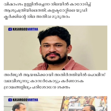
വിഷാംശം ഉള്ളിൽച്ചെന്ന നിലയിൽ കാറോടിച്ച്
ആശുപത്രിയിലെത്തി; കളക്ടറേറ്റിലെ യുഡി
ക്ലർക്കിൻ്റെ നില അതീവ ഗുരുതരം
അർജുൻ ആയങ്കിക്കായി അതിർത്തിയിൽ പൊലീസ്
വലവീശുന്നു; കാസർകോട്ടും കർണാടക
ഗ്രാമങ്ങളിലും പരിശോധന ശക്തം