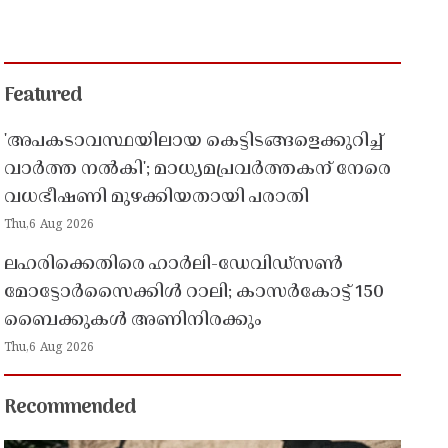
Featured
'അപകടാവസ്ഥയിലായ കെട്ടിടങ്ങളെക്കുറിച്ച്
വാർത്ത നൽകി'; മാധ്യമപ്രവർത്തകന് നേരെ
വധഭീഷണി മുഴക്കിയതായി പരാതി
Thu,6 Aug 2026
ലഹരിക്കെതിരെ ഹാർലി-ഡേവിഡ്‌സൺ
മോട്ടോർസൈക്കിൾ റാലി; കാസർകോട്ട് 150
ബൈക്കുകൾ അണിനിരക്കും
Thu,6 Aug 2026
Recommended