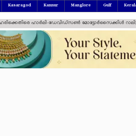
Kasaragod
Kannur
Manglore
Gulf
Keral