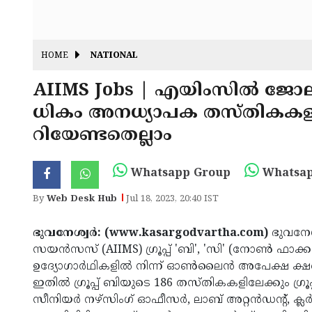
HOME
NATIONAL
AIIMS Jobs | എയിംസില്‍ ജോല
ധികം അനധ്യാപക തസ്തികകളില
റിയേണ്ടതെല്ലാം
Whatsapp Group
Whatsap
By
Web Desk Hub
Jul 18, 2023, 20:40 IST
ഭുവനേശ്വര്‍: (www.kasargodvartha.com)
ഭുവനേശ്വ
സയന്‍സസ് (AIIMS) ഗ്രൂപ്പ് 'ബി', 'സി' (നോണ്‍ ഫാക
ഉദ്യോഗാര്‍ഥികളില്‍ നിന്ന് ഓണ്‍ലൈന്‍ അപേക്ഷ ക്
ഇതില്‍ ഗ്രൂപ്പ് ബിയുടെ 186 തസ്തികകളിലേക്കും ഗ
സീനിയര്‍ നഴ്സിംഗ് ഓഫീസര്‍, ലാബ് അറ്റന്‍ഡന്റ്, 