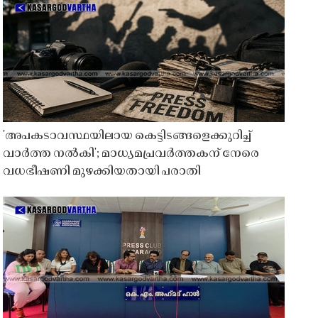
'അപകടാവസ്ഥയിലായ കെട്ടിടങ്ങളെക്കുറിച്ച്
വാർത്ത നൽകി'; മാധ്യമപ്രവർത്തകന് നേരെ
വധഭീഷണി മുഴക്കിയതായി പരാതി