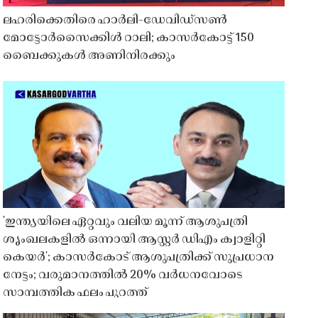
ലഹരിക്കെതിരെ ഹാർലി-ഡേവിഡ്‌സൺ
മോട്ടോർസൈക്കിൾ റാലി; കാസർകോട്ട് 150
ബൈക്കുകൾ അണിനിരക്കും
'ഇന്ത്യയിലെ ഏറ്റവും വലിയ മൂന്ന് ആശുപത്രി
ശൃംഖലകളിൽ ഒന്നായി ആസ്റ്റർ ഡിഎം ക്വാളിറ്റി
കെയർ'; കാസർകോട് ആശുപത്രിക്ക് സുപ്രധാന
നേട്ടം; വരുമാനത്തിൽ 20% വർധനവോടെ
സാമ്പത്തിക ഫലം പുറത്ത്