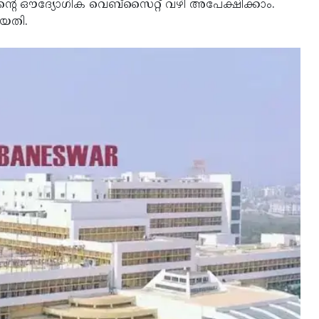
യിംസിന്റെ ഔദ്യോഗിക വെബ്സൈറ്റ് വഴി അപേക്ഷിക്കാം.
യതി.