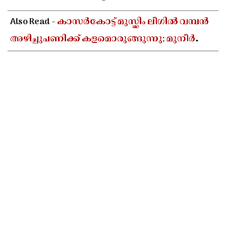
Also Read -
കാസർകോട്ട് മുസ്ലിം ലീഗിൽ വമ്പൻ
അഴിച്ചുപണിക്ക് കളമൊരുങ്ങുന്നു; മുനീർ
ഹാജി പുതിയ പ്രസിഡൻ്റാകാൻ സാധ്യത