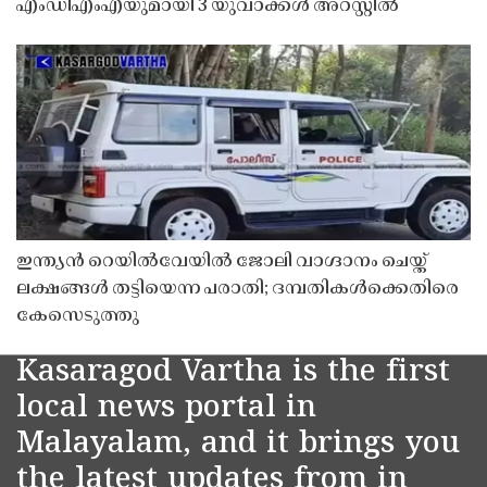
എംഡിഎംഎയുമായി 3 യുവാക്കൾ അറസ്റ്റിൽ
ഇന്ത്യൻ റെയിൽവേയിൽ ജോലി വാഗ്ദാനം ചെയ്ത്
ലക്ഷങ്ങൾ തട്ടിയെന്ന പരാതി; ദമ്പതികൾക്കെതിരെ
കേസെടുത്തു
Kasaragod Vartha is the first
local news portal in
Malayalam, and it brings you
the latest updates from in