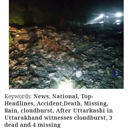
Updates
Assembly
Kerala
Polls
Local
Look
Body
Back
Election
2025
Keywords:
News, National, Top-
Headlines, Accident,Death, Missing,
Rain, cloudburst, After Uttarkashi in
Uttarakhand witnesses cloudburst, 3
dead and 4 missing