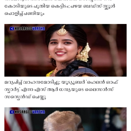
കോടിയുടെ പുതിയ കെട്ടിടം; പഴയ ബഡ്സ് സ്കൂൾ
പൊളിച്ച് പണിയും
മദ്യപിച്ച് വാഹനമോടിച്ചു; യൂട്യൂബർ 'ഹെലൻ ഓഫ്
സ്പാർട്ട' എന്ന എസ് ആർ ധന്യയുടെ ലൈസൻസ്
സസ്പെൻഡ് ചെയ്തു ​​​​​​​