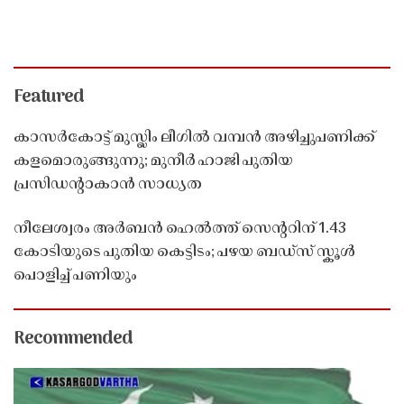
Featured
കാസർകോട്ട് മുസ്ലിം ലീഗിൽ വമ്പൻ അഴിച്ചുപണിക്ക്
കളമൊരുങ്ങുന്നു; മുനീർ ഹാജി പുതിയ
പ്രസിഡൻ്റാകാൻ സാധ്യത
നീലേശ്വരം അർബൻ ഹെൽത്ത് സെൻ്ററിന് 1.43
കോടിയുടെ പുതിയ കെട്ടിടം; പഴയ ബഡ്സ് സ്കൂൾ
പൊളിച്ച് പണിയും
Recommended