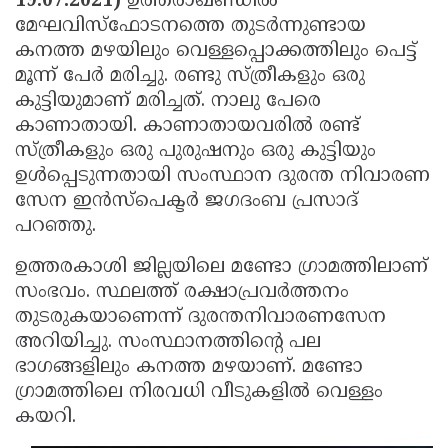
19.07.2021)
ഉത്തരാഖണ്ഡില്‍
Election
Maha
മേഘവിസ്‌ഫോടനത്തെ തുടര്‍ന്നുണ്ടായ
Shivarathri
International
കനത്ത മഴയിലും വെള്ളപ്പൊക്കത്തിലും പെട്ട്
മൂന്ന് പേര്‍ മരിച്ചു. രണ്ടു സ്ത്രീകളും ഒരു
Women's
Anti-
കുട്ടിയുമാണ് മരിച്ചത്. നാലു പേരെ
Day
Drug
Attukal
കാണാതായി. കാണാതായവരില്‍ രണ്ട്
Campaign
സ്ത്രീകളും ഒരു പുരുഷനും ഒരു കുട്ടിയും
Pongala
Holi
ഉള്‍പ്പെടുന്നതായി സംസ്ഥാന ദുരന്ത നിവാരണ
2025
2025
IPL
സേന ഇന്‍സ്പെക്ടര്‍ ജഗദംബ പ്രസാദ്
2025
പറഞ്ഞു.
Eid
Al-
Waqf
ഉത്തരകാശി ജില്ലയിലെ മണ്ടോ ഗ്രാമത്തിലാണ്
സംഭവം. സ്ഥലത്ത് രക്ഷാപ്രവര്‍ത്തനം
Fitr
Bill
Vishu
തുടരുകയാണെന്ന് ദുരന്തനിവാരണസേന
2025
Controversy
Festival
Good
അറിയിച്ചു. സംസ്ഥാനത്തിന്റെ പല
2025
ഭാഗങ്ങളിലും കനത്ത മഴയാണ്. മണ്ടോ
Friday
Easter
ഗ്രാമത്തിലെ നിരവധി വീടുകളില്‍ വെള്ളം
Observance
Sunday
By-
കയറി.
2025
2025
Election
Bihar