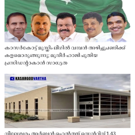
കാസർകോട്ട് മുസ്ലിം ലീഗിൽ വമ്പൻ അഴിച്ചുപണിക്ക്
കളമൊരുങ്ങുന്നു; മുനീർ ഹാജി പുതിയ
പ്രസിഡൻ്റാകാൻ സാധ്യത
നീലേശ്വരം അർബൻ ഹെൽത്ത് സെൻ്ററിന് 1.43