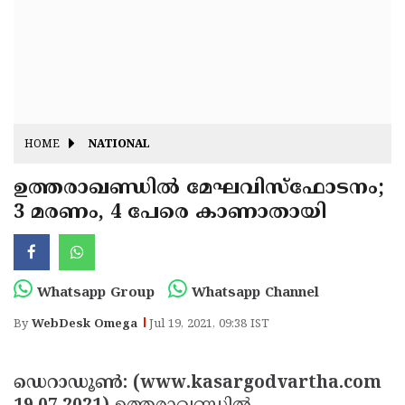
Fitr
May
Day
Eid
Al
Independence
Ad'ha
Day
Onam
HOME
NATIONAL
J&K
State
ഉത്തരാഖണ്ഡില്‍ മേഘവിസ്‌ഫോടനം;
Haryana
3 മരണം, 4 പേരെ കാണാതായി
Assembly
State
Diwali
Elections
Assembly
Christmas
Elections
New-
Whatsapp Group
Whatsapp Channel
Year
Republic
By
WebDesk Omega
Jul 19, 2021, 09:38 IST
Day
Budget
Delhi
ഡെറാഡൂണ്‍: (www.kasargodvartha.com