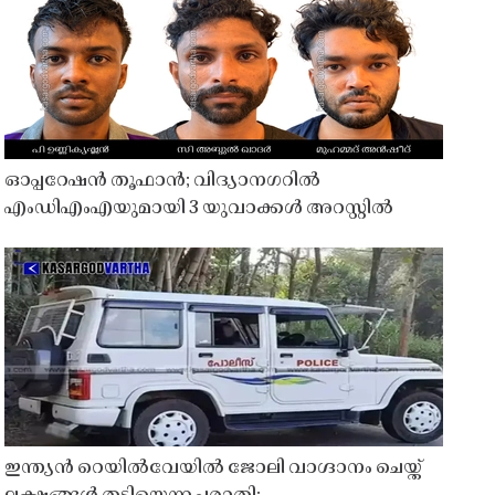
ഓപ്പറേഷൻ തൂഫാൻ; വിദ്യാനഗറിൽ
എംഡിഎംഎയുമായി 3 യുവാക്കൾ അറസ്റ്റിൽ
ഇന്ത്യൻ റെയിൽവേയിൽ ജോലി വാഗ്ദാനം ചെയ്ത്