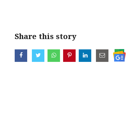
< !- START disable copy paste -->
Share this story