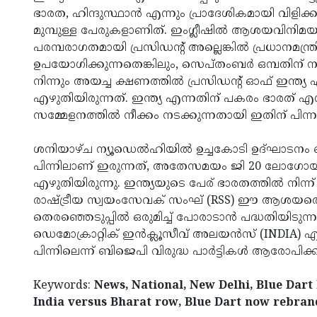
ഭാരത, ഹിന്ദുസ്ഥാൻ എന്നും പ്രാദേശികമായി വിളിക്
മുമ്പുള്ള പേരുകളാണിത്. ഇംഗ്ലീഷിൽ ആശയവിനിമയ
പരമ്പരാഗതമായി പ്രസിഡന്റ് അല്ലെങ്കിൽ പ്രധാനമന്
ഉപയോഗിക്കുന്നതെങ്കിലും, സെപ്തംബര്‍ ഒമ്പതിന് നട
നിന്നും അയച്ച ക്ഷണത്തില്‍ പ്രസിഡന്റ് ഓഫ് ഇന്ത്
എഴുതിയിരുന്നത്. ഇന്ത്യ എന്നതിന് പകരം ഭാരത് എന്നാക്
സമ്മേളനത്തില്‍ നീക്കം നടക്കുന്നതായി ഇതിന് പിന്
ശനിയാഴ്ച ന്യൂഡെൽഹിയിൽ ഉച്ചകോടി ഉദ്ഘാടനം ചെയ
പിന്നിലാണ് ഇരുന്നത്, അതേസമയം ജി 20 ലോഗോയിൽ 'ഭ
എഴുതിയിരുന്നു. ഇന്ത്യയുടെ പേര് ഭാരതത്തില്‍ നിന്ന
രാഷ്ട്രീയ സ്വയംസേവക് സംഘ് (RSS) ഈ ആശയത്തെ പ
തെരഞ്ഞെടുപ്പില്‍ ഒരുമിച്ച് പോരാടാന്‍ പദ്ധതിയിടുന
ഡെമോക്രാറ്റിക് ഇന്‍ക്ലൂസീവ് അലയന്‍സ് (INDIA) 
പിന്നിലെന്ന് ബിജെപി വിരുദ്ധ പാർട്ടികൾ ആരോപിക്കു
Keywords:
News, National, New Delhi, Blue Dart
India versus Bharat row, Blue Dart now rebrand