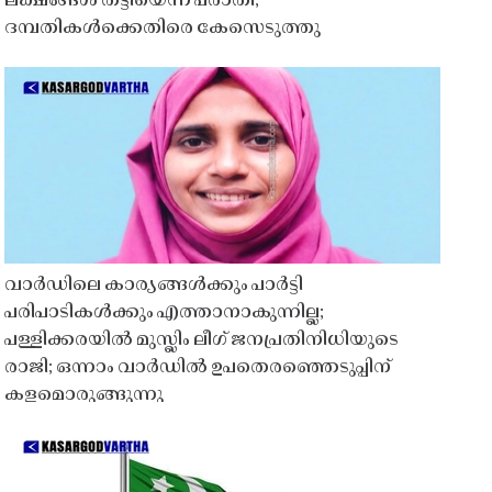
ലക്ഷങ്ങൾ തട്ടിയെന്ന പരാതി;
ദമ്പതികൾക്കെതിരെ കേസെടുത്തു
വാർഡിലെ കാര്യങ്ങൾക്കും പാർട്ടി
പരിപാടികൾക്കും എത്താനാകുന്നില്ല;
പള്ളിക്കരയിൽ മുസ്ലിം ലീഗ് ജനപ്രതിനിധിയുടെ
രാജി; ഒന്നാം വാർഡിൽ ഉപതെരഞ്ഞെടുപ്പിന്
കളമൊരുങ്ങുന്നു