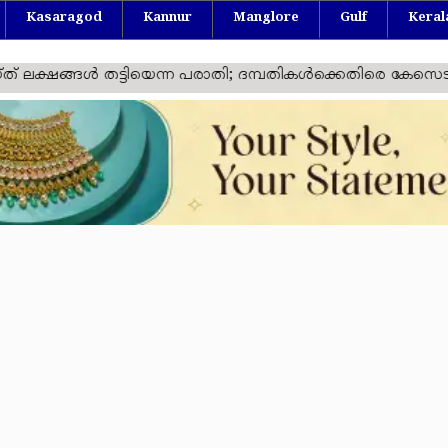
Kasaragod
Kannur
Manglore
Gulf
Keral