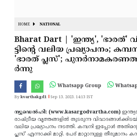
HOME
NATIONAL
Bharat Dart | 'ഇന്ത്യ', 'ഭാരത
ട്ടിന്റെ വലിയ പ്രഖ്യാപനം; കമ്പ
'ഭാരത് പ്ലസ്'; പുനർനാമകരണത
ർന്നു
Whatsapp Group
Whatsap
By
kvarthakgd1
Sep 13, 2023, 14:13 IST
ന്യൂഡെല്‍ഹി: (www.kasargodvartha.com)
ഇന്ത്യ
രാഷ്ട്രീയ വൃത്തങ്ങളിൽ തുടരുന്ന വിവാദങ്ങൾക്കിടയ
വലിയ പ്രഖ്യാപനം നടത്തി. കമ്പനി ഇപ്പോൾ അതിന്റെ 
പ്ലസ്' എന്നാക്കി മാറ്റി. പേര് മാറ്റാനുള്ള തീരുമാനം