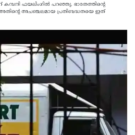
െന്ന് കമ്പനി ഫയലിംഗിൽ പറഞ്ഞു. ഭാരതത്തിന്റെ
ുള്ള അതിന്റെ അചഞ്ചലമായ പ്രതിബദ്ധതയെ ഇത്