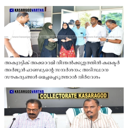
അക്വാട്ടിക് അക്കാദമി നീന്തൽക്കുളത്തിൽ കലക്ടർ
അർജുൻ പാണ്ഡ്യൻ്റെ സന്ദർശനം; അടിസ്ഥാന
സൗകര്യങ്ങൾ മെച്ചപ്പെടുത്താൻ നിർദേശം