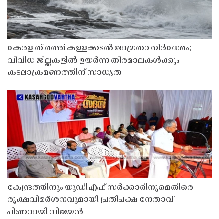
കേരള തീരത്ത് കള്ളക്കടൽ ജാഗ്രതാ നിർദേശം;
വിവിധ ജില്ലകളിൽ ഉയർന്ന തിരമാലകൾക്കും
കടലാക്രമണത്തിന് സാധ്യത
കേന്ദ്രത്തിനും യുഡിഎഫ് സർക്കാരിനുമെതിരെ
രൂക്ഷവിമർശനവുമായി പ്രതിപക്ഷ നേതാവ്
പിണറായി വിജയൻ