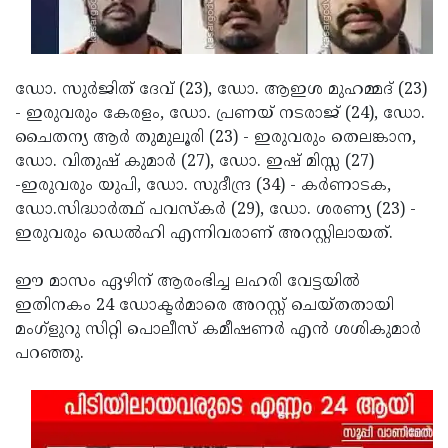
Updates
Assembly
Kerala
Polls
Local
Look
ഡോ. സുര്‍ജിത് ദേവ് (23), ഡോ. ആഇശ മുഹമ്മദ് (23)
Body
Back
- ഇരുവരും കേരളം, ഡോ. പ്രണയ് നടരാജ് (24), ഡോ.
Election
2025
ചൈതന്യ ആര്‍ തുമുലൂരി (23) - ഇരുവരും തെലങ്കാന,
ഡോ. വിതുഷ് കുമാര്‍ (27), ഡോ. ഇഷ് മിസ്സ (27)
-ഇരുവരും യുപി, ഡോ. സുദീന്ദ്ര (34) - കര്‍ണാടക,
ഡോ.സിദ്ധാര്‍ത്ഥ് പവസ്‌കര്‍ (29), ഡോ. ശരണ്യ (23) -
ഇരുവരും ഡെല്‍ഹി എന്നിവരാണ് അറസ്റ്റിലായത്.
ഈ മാസം ഏഴിന് ആരംഭിച്ച ലഹരി വേട്ടയില്‍
ഇതിനകം 24 ഡോക്ടര്‍മാരെ അറസ്റ്റ് ചെയ്തതായി
മംഗ്ളുറു സിറ്റി പൊലീസ് കമീഷണര്‍ എന്‍ ശശികുമാര്‍
പറഞ്ഞു.