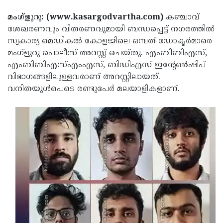
Election
Maha
മംഗ്ളുറു: (www.kasargodvartha.com)
കഞ്ചാവ്
Shivarathri
International
ശേഖരണവും വിതരണവുമായി ബന്ധപ്പെട്ട് നഗരത്തില്‍
Women's
Anti-
സ്വകാര്യ മെഡികല്‍ കോളജിലെ ഒമ്പത് ഡോക്ടര്‍മാരെ
മംഗ്ളുറു പൊലീസ് അറസ്റ്റ് ചെയ്തു. എംബിബിഎസ്,
Day
Drug
Attukal
എംബിബിഎസ്എംഎസ്, ബിഡിഎസ് ഇന്റേണ്‍ഷിപ്
Campaign
Pongala
Holi
വിഭാഗങ്ങളിലുള്ളവരാണ് അറസ്റ്റിലായത്.
വനിതയുള്‍പെടെ രണ്ടുപേര്‍ മലയാളികളാണ്.
2025
2025
IPL
2025
Eid
Al-
Waqf
Fitr
Bill
Vishu
2025
Controversy
Festival
Good
2025
Friday
Easter
Observance
Sunday
By-
2025
2025
Election
Bihar