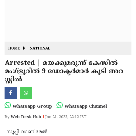
Fitr
May
Day
Eid
Al
Independence
Ad'ha
Day
Onam
HOME
NATIONAL
J&K
State
Arrested | മയക്കുമരുന്ന് കേസില്‍
Haryana
മംഗ്‌ളൂറില്‍ 9 ഡോക്ടര്‍മാര്‍ കൂടി അറ
Assembly
State
Diwali
സ്റ്റില്‍
Elections
Assembly
Christmas
Elections
New-
Year
Republic
Whatsapp Group
Whatsapp Channel
Day
Budget
By
Web Desk Hub
Jan 21, 2023, 22:12 IST
Delhi
-സൂപ്പി വാണിമേല്‍