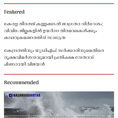
Featured
കേരള തീരത്ത് കള്ളക്കടൽ ജാഗ്രതാ നിർദേശം;
വിവിധ ജില്ലകളിൽ ഉയർന്ന തിരമാലകൾക്കും
കടലാക്രമണത്തിന് സാധ്യത
കേന്ദ്രത്തിനും യുഡിഎഫ് സർക്കാരിനുമെതിരെ
രൂക്ഷവിമർശനവുമായി പ്രതിപക്ഷ നേതാവ്
പിണറായി വിജയൻ
Recommended