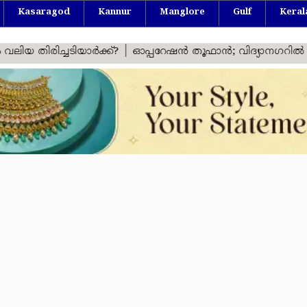
Kasaragod
Kannur
Manglore
Gulf
Keral