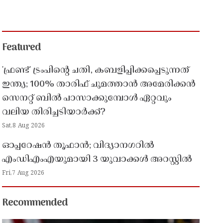
Featured
'ഫ്രണ്ട്' ട്രംപിന്റെ ചതി, കബളിപ്പിക്കപ്പെടുന്നത്
ഇന്ത്യ; 100% താരിഫ് ചുമത്താൻ അമേരിക്കൻ
സെനറ്റ് ബിൽ പാസാക്കുമ്പോൾ ഏറ്റവും
വലിയ തിരിച്ചടിയാർക്ക്?
Sat,8 Aug 2026
ഓപ്പറേഷൻ തൂഫാൻ; വിദ്യാനഗറിൽ
എംഡിഎംഎയുമായി 3 യുവാക്കൾ അറസ്റ്റിൽ
Fri,7 Aug 2026
Recommended