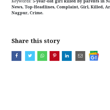
Keywords:
5-year-old girl killed by parents in 
News, Top-Headlines, Complaint, Girl, Killed, Ar
Nagpur, Crime.
< !- START disable copy paste -->
Share this story