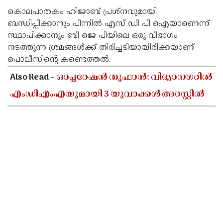
കൊലപാതകം ഹിജാബ് പ്രശ്‌നവുമായി
ബന്ധിപ്പിക്കാനും പിന്നില്‍ എസ് ഡി പി ഐയാണെന്ന്
സ്ഥാപിക്കാനും ബി ജെ പിയിലെ ഒരു വിഭാഗം
നടത്തുന്ന ശ്രമങ്ങള്‍ക്ക് തിരിച്ചടിയായിരിക്കയാണ്
പൊലീസിന്റെ കണ്ടെത്തല്‍.
Also Read -
ഓപ്പറേഷൻ തൂഫാൻ; വിദ്യാനഗറിൽ
എംഡിഎംഎയുമായി 3 യുവാക്കൾ അറസ്റ്റിൽ