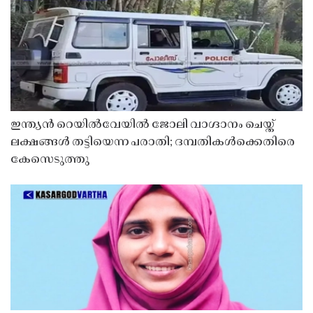
ഇന്ത്യൻ റെയിൽവേയിൽ ജോലി വാഗ്ദാനം ചെയ്ത്
ലക്ഷങ്ങൾ തട്ടിയെന്ന പരാതി; ദമ്പതികൾക്കെതിരെ
കേസെടുത്തു