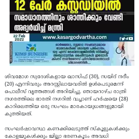
Updates
Assembly
Kerala
Polls
Local
Look
Body
Back
Election
2025
ശിവമോഗ സ്വദേശികളായ ഖാസിഫ് (30), സയിദ് നദീം
(20) എന്നിവരും അറസ്റ്റിലായവരില്‍ ഉള്‍പെടുമെന്ന്
പൊലീസ് വൃത്തങ്ങള്‍ അറിയിച്ചു. ഞായറാഴ്ച രാത്രി
നഗരത്തിലെ ഭാരതി നഗറില്‍ വച്ചാണ് ഹര്‍ഷയെ (28)
കാറിലെത്തിയ ഒരു സംഘം മാരകായുധങ്ങളുമായി
കുത്തിയത്.
സംഘര്‍ഷാവസ്ഥ കണക്കിലെടുത്ത് സ്‌കൂളുകള്‍ക്കും
കോളജുകള്‍ക്കും ജില്ലാ ഭരണകൂടം അവധി