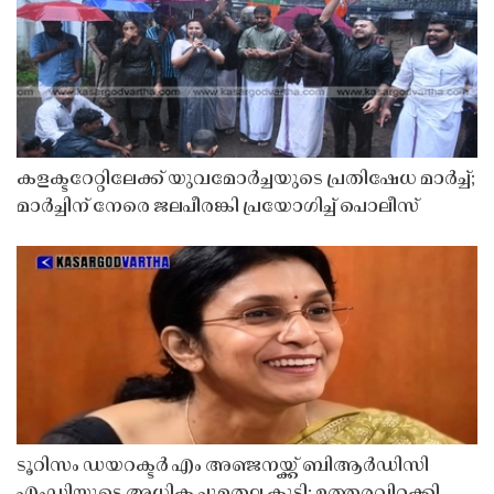
കളക്ടറേറ്റിലേക്ക് യുവമോർച്ചയുടെ പ്രതിഷേധ മാർച്ച്;
മാർച്ചിന് നേരെ ജലപീരങ്കി പ്രയോഗിച്ച് പൊലീസ്
ടൂറിസം ഡയറക്ടർ എം അഞ്ജനയ്ക്ക് ബിആർഡിസി
എംഡിയുടെ അധിക ചുമതല കൂടി; ഉത്തരവിറക്കി