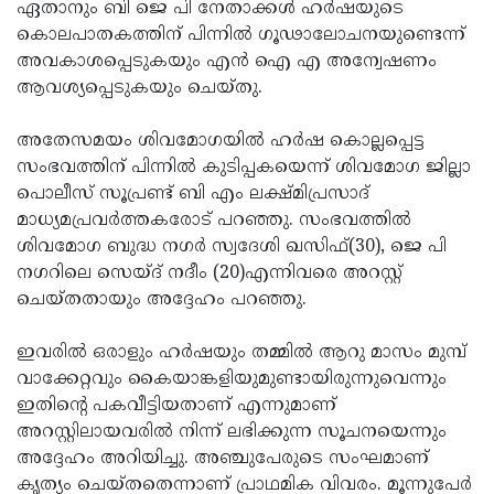
ഏതാനും ബി ജെ പി നേതാക്കള്‍ ഹര്‍ഷയുടെ
കൊലപാതകത്തിന് പിന്നില്‍ ഗൂഢാലോചനയുണ്ടെന്ന്
അവകാശപ്പെടുകയും എന്‍ ഐ എ അന്വേഷണം
ആവശ്യപ്പെടുകയും ചെയ്തു.
അതേസമയം ശിവമോഗയില്‍ ഹര്‍ഷ കൊല്ലപ്പെട്ട
സംഭവത്തിന് പിന്നില്‍ കുടിപ്പകയെന്ന് ശിവമോഗ ജില്ലാ
പൊലീസ് സൂപ്രണ്ട് ബി എം ലക്ഷ്മിപ്രസാദ്
മാധ്യമപ്രവര്‍ത്തകരോട് പറഞ്ഞു. സംഭവത്തില്‍
ശിവമോഗ ബുദ്ധ നഗര്‍ സ്വദേശി ഖസിഫ്(30), ജെ പി
നഗറിലെ സെയ്ദ് നദീം (20)എന്നിവരെ അറസ്റ്റ്
ചെയ്തതായും അദ്ദേഹം പറഞ്ഞു.
ഇവരില്‍ ഒരാളും ഹര്‍ഷയും തമ്മില്‍ ആറു മാസം മുമ്പ്
വാക്കേറ്റവും കൈയാങ്കളിയുമുണ്ടായിരുന്നുവെന്നും
ഇതിന്റെ പകവീട്ടിയതാണ് എന്നുമാണ്
അറസ്റ്റിലായവരില്‍ നിന്ന് ലഭിക്കുന്ന സൂചനയെന്നും
അദ്ദേഹം അറിയിച്ചു. അഞ്ചുപേരുടെ സംഘമാണ്
കൃത്യം ചെയ്തതെന്നാണ് പ്രാഥമിക വിവരം. മൂന്നുപേര്‍