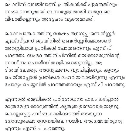
പൊലീസ് വലയിലാണ്. പ്രതികള്‍ക്ക് ഏതെങ്കിലും
സംഘടനയുമായി ബന്ധമുള്ളതായി ഇതുവരെ
വിവരമില്ലെന്നും അദ്ദേഹം വ്യക്തമാക്കി.
കൊലപാതകത്തിനു ശേഷം തളഗുപ്പ-ബെന്‍ഗ്ലൂര്‍
എക്‌സ്പ്രസ് ട്രെയിനില്‍ ബെന്‍ഗ്ലൂറിലേക്കാണ്
അറസ്റ്റിലായ പ്രതികള്‍ പോയതെന്നും എസ് പി
പറഞ്ഞു. സംഭവത്തിന് പിന്നില്‍ മയക്കുമരുന്നിന്റെ
സ്വാധീനം പൊലീസ് തള്ളിക്കളയുന്നില്ല. ആ
ദിശയിലേക്കും അന്വേഷണം വ്യാപിപ്പിക്കും. കൃത്യം
ചെയ്തപ്പോള്‍ പ്രതികള്‍ ലഹരിയിലായിരുന്നു എന്നും
ചോദ്യം ചെയ്യലില്‍ പറഞ്ഞതായും എസ് പി പറഞ്ഞു.
എന്നാല്‍ മെഡികല്‍ പരിശോധനാ ഫലം ലഭിച്ചാല്‍
മാത്രമേ ഇക്കാര്യത്തില്‍ കൃത്യത ഉണ്ടാവുകയുള്ളൂ.
കൊല്ലപ്പെട്ട ഹര്‍ഷ കാലിക്കടത്ത് തടയുന്ന
ഗോസുരക്ഷാ സേനയിലെ സജീവ അംഗമായിരുന്നു
എന്നും എസ് പി പറഞ്ഞു.