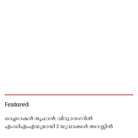
Featured
ഓപ്പറേഷൻ തൂഫാൻ; വിദ്യാനഗറിൽ
എംഡിഎംഎയുമായി 3 യുവാക്കൾ അറസ്റ്റിൽ