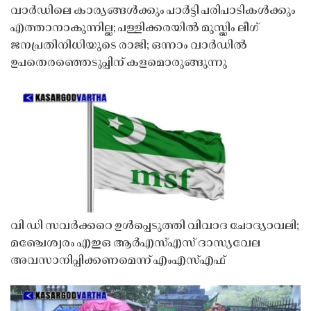
വാർഡിലെ കാര്യങ്ങൾക്കും പാർട്ടി പരിപാടികൾക്കും
എത്താനാകുന്നില്ല; പള്ളിക്കരയിൽ മുസ്ലിം ലീഗ്
ജനപ്രതിനിധിയുടെ രാജി; ഒന്നാം വാർഡിൽ
ഉപതെരഞ്ഞെടുപ്പിന് കളമൊരുങ്ങുന്നു
വി ഡി സവർക്കറെ ഉൾപ്പെടുത്തി വിവാദ ചോദ്യാവലി;
മഞ്ചേശ്വരം എഇഒ ആർഎസ്എസ് ദാസ്യവേല
അവസാനിപ്പിക്കണമെന്ന് എംഎസ്എഫ്