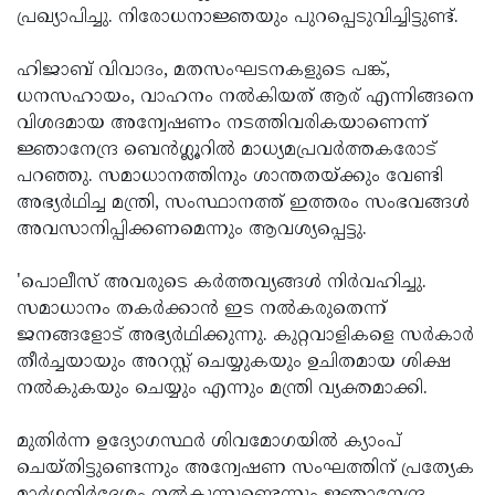
പ്രഖ്യാപിച്ചു. നിരോധനാജ്ഞയും പുറപ്പെടുവിച്ചിട്ടുണ്ട്.
ഹിജാബ് വിവാദം, മതസംഘടനകളുടെ പങ്ക്,
ധനസഹായം, വാഹനം നല്‍കിയത് ആര് എന്നിങ്ങനെ
വിശദമായ അന്വേഷണം നടത്തിവരികയാണെന്ന്
ജ്ഞാനേന്ദ്ര ബെന്‍ഗ്ലൂറില്‍ മാധ്യമപ്രവര്‍ത്തകരോട്
പറഞ്ഞു. സമാധാനത്തിനും ശാന്തതയ്ക്കും വേണ്ടി
അഭ്യര്‍ഥിച്ച മന്ത്രി, സംസ്ഥാനത്ത് ഇത്തരം സംഭവങ്ങള്‍
അവസാനിപ്പിക്കണമെന്നും ആവശ്യപ്പെട്ടു.
'പൊലീസ് അവരുടെ കര്‍ത്തവ്യങ്ങള്‍ നിര്‍വഹിച്ചു.
സമാധാനം തകര്‍ക്കാന്‍ ഇട നല്‍കരുതെന്ന്
ജനങ്ങളോട് അഭ്യര്‍ഥിക്കുന്നു. കുറ്റവാളികളെ സര്‍കാര്‍
തീര്‍ച്ചയായും അറസ്റ്റ് ചെയ്യുകയും ഉചിതമായ ശിക്ഷ
നല്‍കുകയും ചെയ്യും എന്നും മന്ത്രി വ്യക്തമാക്കി.
മുതിര്‍ന്ന ഉദ്യോഗസ്ഥര്‍ ശിവമോഗയില്‍ ക്യാംപ്
ചെയ്തിട്ടുണ്ടെന്നും അന്വേഷണ സംഘത്തിന് പ്രത്യേക