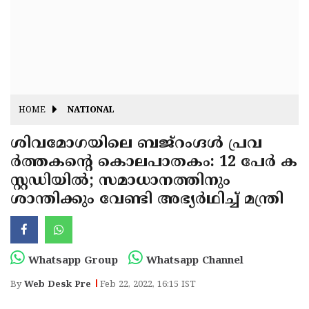
Fitr
May
Day
Eid
Al
Independence
Ad'ha
Day
Onam
HOME
NATIONAL
J&K
State
ശിവമോഗയിലെ ബജ്‌റംഗ്ദള്‍ പ്രവ
Haryana
ര്‍ത്തകന്റെ കൊലപാതകം: 12 പേര്‍ ക
Assembly
State
Diwali
സ്റ്റഡിയില്‍; സമാധാനത്തിനും
Elections
Assembly
Christmas
ശാന്തിക്കും വേണ്ടി അഭ്യര്‍ഥിച്ച് മന്ത്രി
Elections
New-
Year
Republic
Whatsapp Group
Whatsapp Channel
Day
Budget
By
Web Desk Pre
Feb 22, 2022, 16:15 IST
Delhi