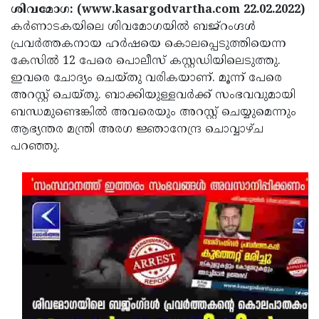
Election
Maha
ശിവമോഗ: (www.kasargodvartha.com 22.02.2022)
കര്‍ണാടകയിലെ ശിവമോഗയില്‍ ബജ്‌റംഗ്ദള്‍
Shivarathri
International
പ്രവര്‍ത്തകനായ ഹര്‍ഷയെ കൊലപ്പെടുത്തിയെന്ന
Women's
Anti-
കേസില്‍ 12 പേരെ പൊലീസ് കസ്റ്റഡിയിലെടുത്തു.
ഇവരെ ചോദ്യം ചെയ്തു വരികയാണ്. മൂന്ന് പേരെ
Day
Drug
Attukal
അറസ്റ്റ് ചെയ്തു. ബാക്കിയുള്ളവര്‍ക്ക് സംഭവവുമായി
Campaign
Pongala
Holi
ബന്ധമുണ്ടെങ്കില്‍ അവരെയും അറസ്റ്റ് ചെയ്യുമെന്നും
ആഭ്യന്തര മന്ത്രി അരഗ ജ്ഞാനേന്ദ്ര ചൊവ്വാഴ്ച
2025
2025
IPL
പറഞ്ഞു.
2025
Eid
Al-
Waqf
Fitr
Bill
Vishu
2025
Controversy
Festival
Good
2025
Friday
Easter
Observance
Sunday
By-
2025
2025
Election
Bihar