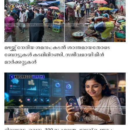
മഴയ്ക്ക് നേരിയ ശമനം; കടൽ ശാന്തമായതോടെ
ബോട്ടുകൾ കടലിലിറങ്ങി, സജീവമായി മീൻ
മാർക്കറ്റുകൾ