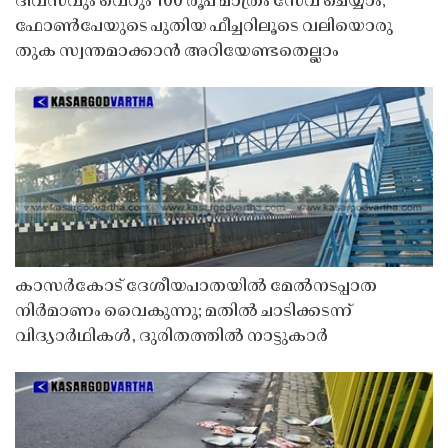
ദിവസവും വെറും 100 രൂപ മാത്രം സേവ് ചെയ്യാം;
ഫോൺപേയുടെ പുതിയ ഫീച്ചറിലൂടെ വലിയൊരു
തുക സ്വന്തമാക്കാൻ അറിയേണ്ടതെല്ലാം
കാസർകോട് ദേശീയപാതയിൽ മേൽനടപ്പാത
നിർമാണം വൈകുന്നു; മതിൽ ചാടിക്കടന്ന്
വിദ്യാർഥികൾ, ദുരിതത്തിൽ നാട്ടുകാർ