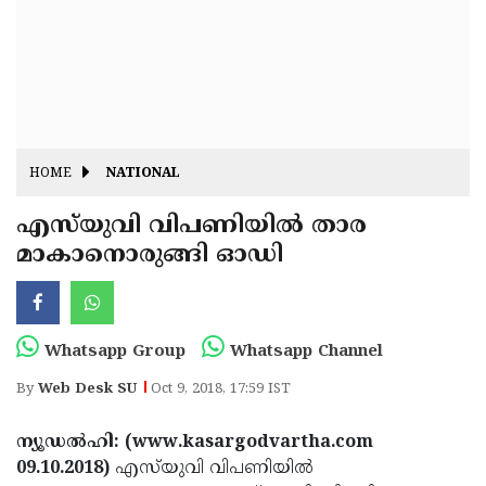
Fitr
May
Day
Eid
Al
Independence
Ad'ha
Day
Onam
HOME
NATIONAL
J&K
State
എസ്‌യുവി വിപണിയില്‍ താര
Haryana
മാകാനൊരുങ്ങി ഓഡി
Assembly
State
Diwali
Elections
Assembly
Christmas
Elections
New-
Whatsapp Group
Whatsapp Channel
Year
Republic
By
Web Desk SU
Oct 9, 2018, 17:59 IST
Day
Budget
ന്യൂഡല്‍ഹി: (www.kasargodvartha.com
Delhi
09.10.2018)
എസ്‌യുവി വിപണിയില്‍