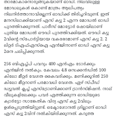
Election
താരമാകാനൊരുങ്ങുകയാണ് ഓഡി. നിലവിലുള്ള
Maha
മോഡലുകള്‍ കൊണ്ട് മാത്രം ആധിപത്യം
Shivarathri
International
നിലനിര്‍ത്താനാവില്ലെന്ന് ഓഡിക്ക് തിരിച്ചറിവുണ്ട്. ഇത്
Women's
മനസിലാക്കിയാണ് എസ് ക്യു 2 എന്ന മോഡല്‍ ഓഡി
Anti-
പുറത്തിറക്കുന്നത്. പാരീസ് മോട്ടോര്‍ ഷോയിലാണ്
Day
Drug
Attukal
പുതിയ മോഡല്‍ ഔഡി പുറത്തിറക്കിയത്. ഔഡി ക്യു
Campaign
Pongala
2വിന്റെ സ്പോര്‍ട്ടിയായ വകഭേദമാണ് എസ് ക്യു 2. 2
Holi
ലിറ്റര്‍ ടിഎഫ്എസ്‌ഐ എന്‍ജിനാണ് ഓഡി എസ് ക്യു
2025
2025
IPL
2നെ ചലിപ്പിക്കുന്നത്.
2025
Eid
256 ബിഎച്ച്പി പവറും 400 എന്‍എം ടോര്‍ക്കും
Al-
Waqf
എന്‍ജിന്‍ നല്‍കും. കേവലം 4.8 സെക്കന്‍ഡില്‍ 100
Fitr
Bill
കിലോ മീറ്റര്‍ വേഗത കൈവരിക്കും. മണിക്കൂറില്‍ 250
Vishu
കിലോ മീറ്ററാണ് പരമാവധി വേഗത. ഏഴ് സ്പീഡ്
2025
Controversy
Festival
Good
ഡ്യുവല്‍ ക്ലച്ച് എസ്ട്രോണിക്കാണ് ട്രാന്‍സ്മിഷന്‍. നാല്
2025
Friday
വീലുകളിലേക്കും പവര്‍ എത്തിക്കുന്ന ഓഡിയുടെ
Easter
ക്വാര്‍ട്ടോ സാങ്കേതിക വിദ്യ എസ് ക്യു 2വിലും
Observance
Sunday
By-
ഉള്‍പ്പെടുത്തിയിട്ടുണ്ട്. ഒക്ടോഗോനല്‍ ഗ്രില്ലാണ് ഓഡി
2025
2025
Election
എസ് ക്യു 2വിന് നല്‍കിയിരിക്കുന്നത്. കറുത്ത
Bihar