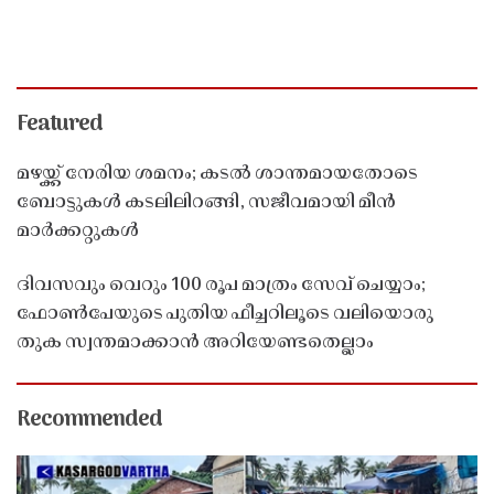
Featured
മഴയ്ക്ക് നേരിയ ശമനം; കടൽ ശാന്തമായതോടെ
ബോട്ടുകൾ കടലിലിറങ്ങി, സജീവമായി മീൻ
മാർക്കറ്റുകൾ
ദിവസവും വെറും 100 രൂപ മാത്രം സേവ് ചെയ്യാം;
ഫോൺപേയുടെ പുതിയ ഫീച്ചറിലൂടെ വലിയൊരു
തുക സ്വന്തമാക്കാൻ അറിയേണ്ടതെല്ലാം
Recommended