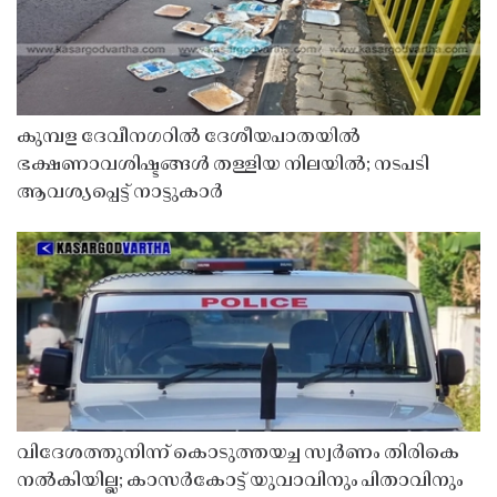
കുമ്പള ദേവീനഗറിൽ ദേശീയപാതയിൽ
ഭക്ഷണാവശിഷ്ടങ്ങൾ തള്ളിയ നിലയിൽ; നടപടി
ആവശ്യപ്പെട്ട് നാട്ടുകാർ
വിദേശത്തുനിന്ന് കൊടുത്തയച്ച സ്വർണം തിരികെ
നൽകിയില്ല; കാസർകോട്ട് യുവാവിനും പിതാവിനും