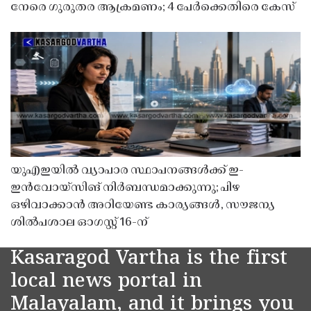
നേരെ ഗുരുതര ആക്രമണം; 4 പേർക്കെതിരെ കേസ്
യുഎഇയിൽ വ്യാപാര സ്ഥാപനങ്ങൾക്ക് ഇ-
ഇൻവോയ്സിങ് നിർബന്ധമാക്കുന്നു; പിഴ
ഒഴിവാക്കാൻ അറിയേണ്ട കാര്യങ്ങൾ, സൗജന്യ
ശിൽപശാല ഓഗസ്റ്റ് 16-ന്
Kasaragod Vartha is the first
local news portal in
Malayalam, and it brings you