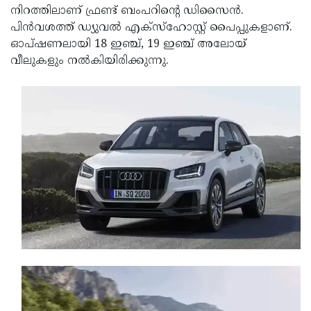
നിറത്തിലാണ് ഫ്രണ്ട് ബംപറിന്റെ ഡിസൈന്‍.
Updates
Assembly
Kerala
പിന്‍വശത്ത് ഡ്യുവല്‍ എക്സ്ഹോസ്റ്റ് പൈപ്പുകളാണ്.
Polls
Local
ഓപ്ഷണലായി 18 ഇഞ്ച്, 19 ഇഞ്ച് അലോയ്
Look
വീലുകളും നല്‍കിയിരിക്കുന്നു.
Body
Back
Election
2025