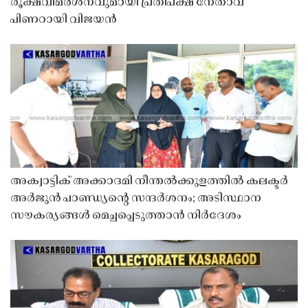
രൂക്ഷവിമർശനവുമായി പ്രതിപക്ഷ നേതാവ്
പിണറായി വിജയൻ
അക്വാട്ടിക് അക്കാദമി നീന്തൽക്കുളത്തിൽ കലക്ടർ
അർജുൻ പാണ്ഡ്യൻ്റെ സന്ദർശനം; അടിസ്ഥാന
സൗകര്യങ്ങൾ മെച്ചപ്പെടുത്താൻ നിർദേശം