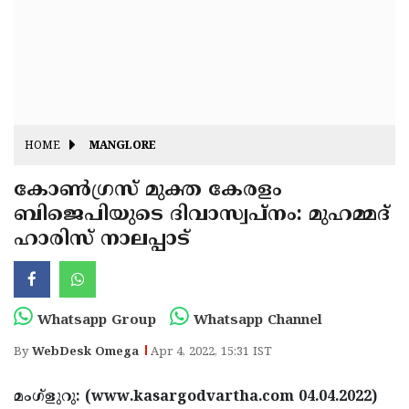
Fitr
May
Day
Eid
Al
Independence
Ad'ha
Day
Onam
HOME
MANGLORE
J&K
State
കോണ്‍ഗ്രസ് മുക്ത കേരളം
Haryana
ബിജെപിയുടെ ദിവാസ്വപ്നം: മുഹമ്മദ്
Assembly
State
Diwali
ഹാരിസ് നാലപ്പാട്
Elections
Assembly
Christmas
Elections
New-
Year
Republic
Whatsapp Group
Whatsapp Channel
Day
Budget
By
WebDesk Omega
Apr 4, 2022, 15:31 IST
Delhi
മംഗ്‌ളുറു: (www.kasargodvartha.com 04.04.2022)