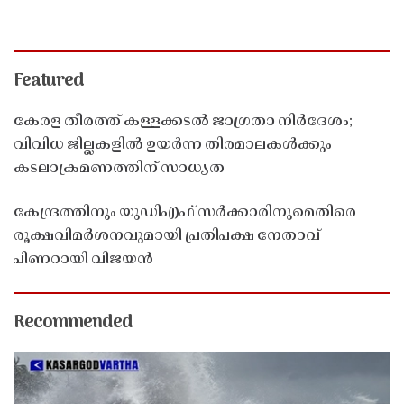
Featured
കേരള തീരത്ത് കള്ളക്കടൽ ജാഗ്രതാ നിർദേശം;
വിവിധ ജില്ലകളിൽ ഉയർന്ന തിരമാലകൾക്കും
കടലാക്രമണത്തിന് സാധ്യത
കേന്ദ്രത്തിനും യുഡിഎഫ് സർക്കാരിനുമെതിരെ
രൂക്ഷവിമർശനവുമായി പ്രതിപക്ഷ നേതാവ്
പിണറായി വിജയൻ
Recommended