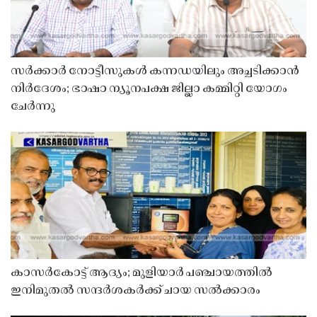
സർക്കാർ നോട്ടീസുകൾ കന്നഡയിലും അച്ചടിക്കാൻ
നിർദേശം; ഭാഷാ ന്യൂനപക്ഷ ജില്ലാ കമ്മിറ്റി യോഗം
ചേർന്നു
കാസർകോട്ട് ആദ്യം; മുളിയാർ പഞ്ചായത്തിൽ
ഇനിമുതൽ സന്ദർശകർക്ക് ചായ സൽക്കാരം