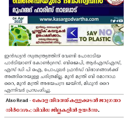
Updates
Assembly
Kerala
Polls
Local
Look
Body
Back
Election
2025
ഇന്‍ഡ്യന്‍ സ്വതന്ത്ര്യത്തിന് വേണ്ടി പോരാടിയ
പാര്‍ടിയാണ് കോണ്‍ഗ്രസ്. ബിജെപി, ആര്‍എസ്എസ്,
എസ് ഡി പി ഐ, പോപുലര്‍ ഫ്രന്‍ഡ് വിഭാഗങ്ങള്‍ക്ക്
അങ്ങിനെയുള്ള ചരിത്രമില്ല. മുന്‍ മന്ത്രി ബി രമാനാഥ
റൈ, മുന്‍ മന്ത്രി അഭയചന്ദ്ര ജയിന്‍, മിഥുന്‍ റൈ
എന്നിവര്‍ പ്രസംഗിച്ചു.
Also Read -
കേരള തീരത്ത് കള്ളക്കടൽ ജാഗ്രതാ
നിർദേശം; വിവിധ ജില്ലകളിൽ ഉയർന്ന
തിരമാലകൾക്കും കടലാക്രമണത്തിന്