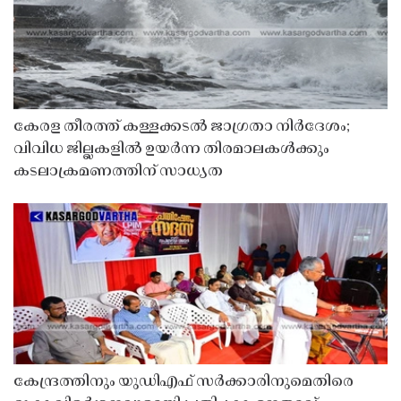
കേരള തീരത്ത് കള്ളക്കടൽ ജാഗ്രതാ നിർദേശം;
വിവിധ ജില്ലകളിൽ ഉയർന്ന തിരമാലകൾക്കും
കടലാക്രമണത്തിന് സാധ്യത
കേന്ദ്രത്തിനും യുഡിഎഫ് സർക്കാരിനുമെതിരെ