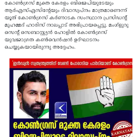
Election
Maha
കോണ്‍ഗ്രസ് മുക്ത കേരളം ബിജെപിയുടേയും
ആര്‍എസ്എസിന്റേയും ദിവാസ്വപ്നം മാത്രമാണെന്ന്
Shivarathri
International
യൂത് കോണ്‍ഗ്രസ് കര്‍ണാടക സംസ്ഥാന പ്രസിഡന്റ്
Women's
Anti-
മുഹമ്മദ് ഹാരിസ് നാലപ്പാട് അഭിപ്രായപ്പെട്ടു. മംഗ്‌ളുറു
സെന്റ് സെബാസ്റ്റ്യന്‍ ഹോളില്‍ കോണ്‍ഗ്രസ്
Day
Drug
Attukal
യുവജാഗ്രത കണ്‍വെന്‍ഷന്‍ ഉദ്ഘാടനം
Campaign
Pongala
Holi
ചെയ്യുകയായിരുന്നു അദ്ദേഹം.
2025
2025
IPL
2025
Eid
Al-
Waqf
Fitr
Bill
Vishu
2025
Controversy
Festival
Good
2025
Friday
Easter
Observance
Sunday
By-
2025
2025
Election
Bihar