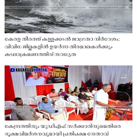
കേരള തീരത്ത് കള്ളക്കടൽ ജാഗ്രതാ നിർദേശം;
വിവിധ ജില്ലകളിൽ ഉയർന്ന തിരമാലകൾക്കും
കടലാക്രമണത്തിന് സാധ്യത
കേന്ദ്രത്തിനും യുഡിഎഫ് സർക്കാരിനുമെതിരെ
രൂക്ഷവിമർശനവുമായി പ്രതിപക്ഷ നേതാവ്