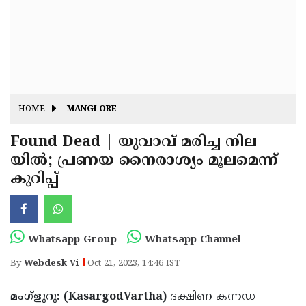
Fitr
May
Day
Eid
Al
Independence
Ad'ha
Day
Onam
HOME
MANGLORE
J&K
State
Found Dead | യുവാവ് മരിച്ച നില
Haryana
യിൽ; പ്രണയ നൈരാശ്യം മൂലമെന്ന്
Assembly
State
Diwali
കുറിപ്പ്
Elections
Assembly
Christmas
Elections
New-
Year
Republic
Whatsapp Group
Whatsapp Channel
Day
Budget
By
Webdesk Vi
Oct 21, 2023, 14:46 IST
Delhi
മംഗ്ളുറു: (KasargodVartha)
ദക്ഷിണ കന്നഡ