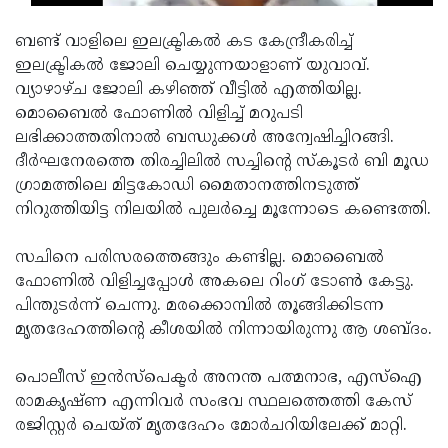
Updates
Assembly
Kerala
ബണ്ട് വാളിലെ ഇലക്ട്രികൽ കട കേന്ദ്രീകരിച്ച്
Polls
Local
Look
ഇലക്ട്രികൽ ജോലി ചെയ്യുന്നയാളാണ് യുവാവ്.
വ്യാഴാഴ്ച ജോലി കഴിഞ്ഞ് വീട്ടിൽ എത്തിയില്ല.
Body
Back
മൊബൈൽ ഫോണിൽ വിളിച്ച് മറുപടി
Election
2025
ലഭിക്കാത്തതിനാൽ ബന്ധുക്കൾ അന്വേഷിച്ചിറങ്ങി.
ദീർഘനേരത്തെ തിരച്ചിലിൽ സച്ചിന്റെ സ്കൂടർ ബി മൂഡ
ഗ്രാമത്തിലെ മിട്ടകോഡി മൈതാനത്തിനടുത്ത്
നിറുത്തിയിട്ട നിലയിൽ പുലർച്ചെ മൂന്നോടെ കണ്ടെത്തി.
സചിനെ പരിസരത്തെങ്ങും കണ്ടില്ല. മൊബൈൽ
ഫോണിൽ വിളിച്ചപ്പോൾ അകലെ റിംഗ് ടോൺ കേട്ടു.
പിന്തുടർന്ന് ചെന്നു. മരക്കൊമ്പിൽ തൂങ്ങിക്കിടന്ന
മൃതദേഹത്തിന്റെ കീശയിൽ നിന്നായിരുന്നു ആ ശബ്ദം.
പൊലീസ് ഇൻസ്പെക്ടർ അനന്ത പത്മനാഭ, എസ്ഐ
രാമകൃഷ്ണ എന്നിവർ സംഭവ സ്ഥലത്തെത്തി കേസ്
രജിസ്റ്റർ ചെയ്ത് മൃതദേഹം മോർചറിയിലേക്ക് മാറ്റി.