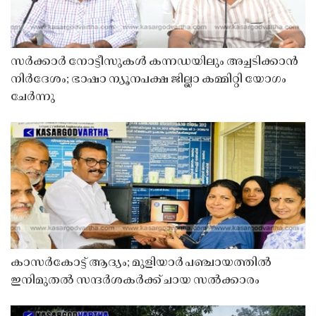
സർക്കാർ നോട്ടീസുകൾ കന്നഡയിലും അച്ചടിക്കാൻ
നിർദേശം; ഭാഷാ ന്യൂനപക്ഷ ജില്ലാ കമ്മിറ്റി യോഗം
ചേർന്നു
കാസർകോട്ട് ആദ്യം; മുളിയാർ പഞ്ചായത്തിൽ
ഇനിമുതൽ സന്ദർശകർക്ക് ചായ സൽക്കാരം