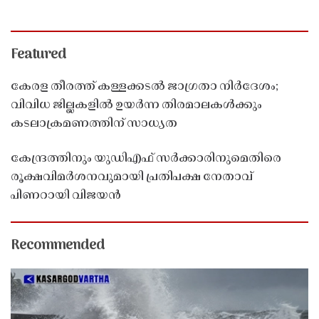
Featured
കേരള തീരത്ത് കള്ളക്കടൽ ജാഗ്രതാ നിർദേശം;
വിവിധ ജില്ലകളിൽ ഉയർന്ന തിരമാലകൾക്കും
കടലാക്രമണത്തിന് സാധ്യത
കേന്ദ്രത്തിനും യുഡിഎഫ് സർക്കാരിനുമെതിരെ
രൂക്ഷവിമർശനവുമായി പ്രതിപക്ഷ നേതാവ്
പിണറായി വിജയൻ
Recommended