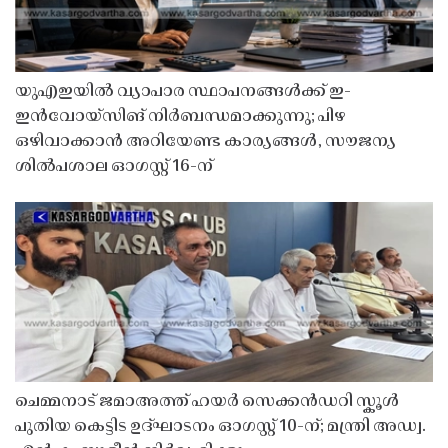
യുഎഇയിൽ വ്യാപാര സ്ഥാപനങ്ങൾക്ക് ഇ-
ഇൻവോയ്സിങ് നിർബന്ധമാക്കുന്നു; പിഴ
ഒഴിവാക്കാൻ അറിയേണ്ട കാര്യങ്ങൾ, സൗജന്യ
ശിൽപശാല ഓഗസ്റ്റ് 16-ന്
ചെമ്മനാട് ജമാഅത്ത് ഹയർ സെക്കൻഡറി സ്കൂൾ
പുതിയ കെട്ടിട ഉദ്ഘാടനം ഓഗസ്റ്റ് 10-ന്; മന്ത്രി അഡ്വ.