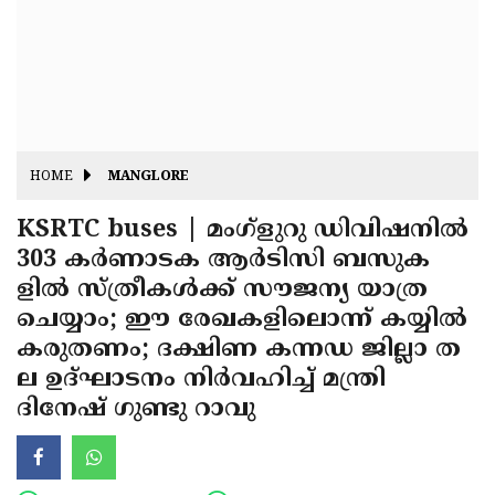
Fitr
May
Day
Eid
Al
Independence
Ad'ha
Day
Onam
HOME
MANGLORE
J&K
State
KSRTC buses | മംഗ്‌ളുറു ഡിവിഷനില്‍
Haryana
303 കര്‍ണാടക ആര്‍ടിസി ബസുക
Assembly
State
Diwali
ളില്‍ സ്ത്രീകള്‍ക്ക് സൗജന്യ യാത്ര
Elections
Assembly
Christmas
ചെയ്യാം; ഈ രേഖകളിലൊന്ന് കയ്യില്‍
Elections
കരുതണം; ദക്ഷിണ കന്നഡ ജില്ലാ ത
New-
ല ഉദ്ഘാടനം നിര്‍വഹിച്ച് മന്ത്രി
Year
Republic
ദിനേഷ് ഗുണ്ടു റാവു
Day
Budget
Delhi