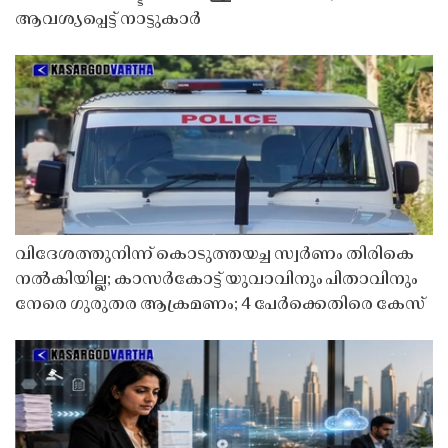
ആവശ്യപ്പെട്ട് നാട്ടുകാർ
വിദേശത്തുനിന്ന് കൊടുത്തയച്ച സ്വർണം തിരികെ
നൽകിയില്ല; കാസർകോട്ട് യുവാവിനും പിതാവിനും
നേരെ ഗുരുതര ആക്രമണം; 4 പേർക്കെതിരെ കേസ്