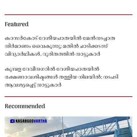
Featured
കാസർകോട് ദേശീയപാതയിൽ മേൽനടപ്പാത
നിർമാണം വൈകുന്നു; മതിൽ ചാടിക്കടന്ന്
വിദ്യാർഥികൾ, ദുരിതത്തിൽ നാട്ടുകാർ
കുമ്പള ദേവീനഗറിൽ ദേശീയപാതയിൽ
ഭക്ഷണാവശിഷ്ടങ്ങൾ തള്ളിയ നിലയിൽ; നടപടി
ആവശ്യപ്പെട്ട് നാട്ടുകാർ
Recommended