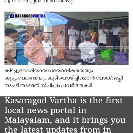
എൻ ഷംസുദ്ദീൻ നിർവഹിക്കും
കിടപ്പുരോഗിയായ വയോധികയെയും
കുടുംബത്തെയും കുടിയൊഴിപ്പിക്കാൻ ബാങ്ക്; ജപ്തി
നടപടി തടഞ്ഞ് സിപിഎം പ്രവർത്തകർ
Kasaragod Vartha is the first
local news portal in
Malayalam, and it brings you
the latest updates from in