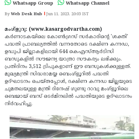
Election
Maha
Whatsapp Group
Whatsapp Channel
Shivarathri
International
By
Web Desk Hub
Jun 11, 2023, 20:03 IST
Women's
Anti-
മംഗ്‌ളുറു: (www.kasargodvartha.com)
Day
Drug
Attukal
കര്‍ണാടകയിലെ കോണ്‍ഗ്രസ് സര്‍കാരിന്റെ 'ശക്തി'
പദ്ധതി പ്രാബല്യത്തില്‍ വന്നതോടെ ദക്ഷിണ കന്നഡ,
Campaign
Pongala
Holi
ഉഡുപി ജില്ലാകളിലായി 644 കെഎസ്ആര്‍ടിസി
2025
2025
IPL
ബസുകളില്‍ സൗജന്യ യാത്രാ സൗകര്യം ലഭിക്കും.
പ്രതിദിനം 3,512 ട്രിപുകളാണ് ഈ ബസുകള്‍ക്കുള്ളത്.
2025
Eid
മുഖ്യമന്ത്രി സിദ്ധരാമയ്യ ബെംഗ്‌ളൂറില്‍ പദ്ധതി
Al-
Waqf
ഉദ്ഘാടനം ചെയ്തപ്പോള്‍, ദക്ഷിണ കന്നഡ ജില്ലയുടെ
ചുമതലയുള്ള മന്ത്രി ദിനേഷ് ഗുണ്ടു റാവു മംഗ്‌ളൂറിലെ
Fitr
Bill
Vishu
ബെജായ് ബസ് ടെര്‍മിനലില്‍ പദ്ധതിയുടെ ഉദ്ഘാടനം
2025
Controversy
Festival
Good
നിര്‍വഹിച്ചു.
2025
Friday
Easter
Observance
Sunday
By-
2025
2025
Election
Bihar