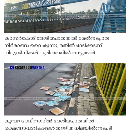
കാസർകോട് ദേശീയപാതയിൽ മേൽനടപ്പാത
നിർമാണം വൈകുന്നു; മതിൽ ചാടിക്കടന്ന്
വിദ്യാർഥികൾ, ദുരിതത്തിൽ നാട്ടുകാർ
കുമ്പള ദേവീനഗറിൽ ദേശീയപാതയിൽ
ഭക്ഷണാവശിഷ്ടങ്ങൾ തള്ളിയ നിലയിൽ; നടപടി