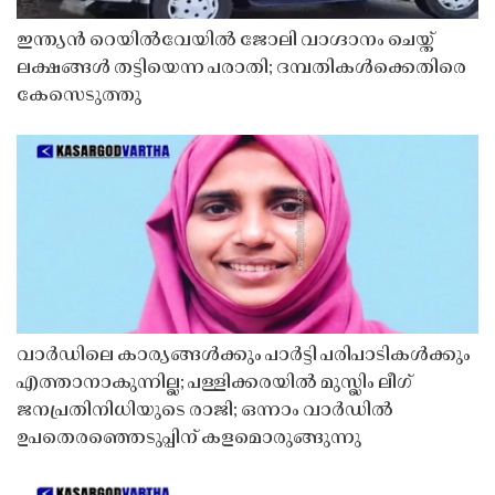
ഇന്ത്യൻ റെയിൽവേയിൽ ജോലി വാഗ്ദാനം ചെയ്ത്
ലക്ഷങ്ങൾ തട്ടിയെന്ന പരാതി; ദമ്പതികൾക്കെതിരെ
കേസെടുത്തു
വാർഡിലെ കാര്യങ്ങൾക്കും പാർട്ടി പരിപാടികൾക്കും
എത്താനാകുന്നില്ല; പള്ളിക്കരയിൽ മുസ്ലിം ലീഗ്
ജനപ്രതിനിധിയുടെ രാജി; ഒന്നാം വാർഡിൽ
ഉപതെരഞ്ഞെടുപ്പിന് കളമൊരുങ്ങുന്നു