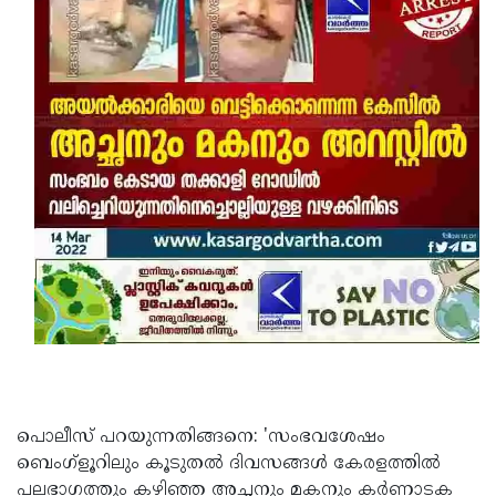
Updates
Assembly
Kerala
Polls
Local
Look
Body
Back
Election
2025
പൊലീസ് പറയുന്നതിങ്ങനെ: 'സംഭവശേഷം
ബെംഗ്ളൂറിലും കൂടുതൽ ദിവസങ്ങൾ കേരളത്തിൽ
പലഭാഗത്തും കഴിഞ്ഞ അച്ഛനും മകനും കർണാടക