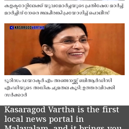
കളക്ടറേറ്റിലേക്ക് യുവമോർച്ചയുടെ പ്രതിഷേധ മാർച്ച്;
മാർച്ചിന് നേരെ ജലപീരങ്കി പ്രയോഗിച്ച് പൊലീസ്
ടൂറിസം ഡയറക്ടർ എം അഞ്ജനയ്ക്ക് ബിആർഡിസി
എംഡിയുടെ അധിക ചുമതല കൂടി; ഉത്തരവിറക്കി
സർക്കാർ
Kasaragod Vartha is the first
local news portal in