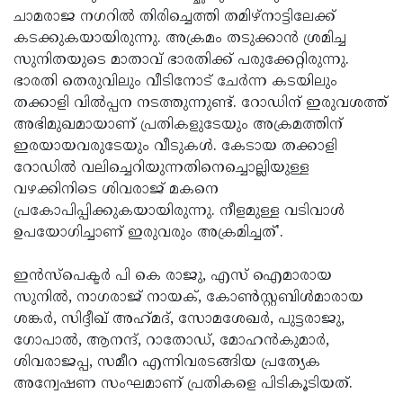
ചാമരാജ നഗറിൽ തിരിച്ചെത്തി തമിഴ്നാട്ടിലേക്ക്
കടക്കുകയായിരുന്നു. അക്രമം തടുക്കാൻ ശ്രമിച്ച
സുനിതയുടെ മാതാവ് ഭാരതിക്ക് പരുക്കേറ്റിരുന്നു.
ഭാരതി തെരുവിലും വീടിനോട് ചേർന്ന കടയിലും
തക്കാളി വിൽപ്പന നടത്തുന്നുണ്ട്. റോഡിന് ഇരുവശത്ത്
അഭിമുഖമായാണ് പ്രതികളുടേയും അക്രമത്തിന്
ഇരയായവരുടേയും വീടുകൾ. കേടായ തക്കാളി
റോഡിൽ വലിച്ചെറിയുന്നതിനെച്ചൊല്ലിയുള്ള
വഴക്കിനിടെ ശിവരാജ് മകനെ
പ്രകോപിപ്പിക്കുകയായിരുന്നു. നീളമുള്ള വടിവാൾ
ഉപയോഗിച്ചാണ് ഇരുവരും അക്രമിച്ചത്'.
ഇൻസ്പെക്ടർ പി കെ രാജു, എസ് ഐമാരായ
സുനിൽ, നാഗരാജ് നായക്, കോൺസ്റ്റബിൾമാരായ
ശങ്കർ, സിദ്ദീഖ് അഹ്‌മദ്‌, സോമശേഖർ, പുട്ടരാജു,
ഗോപാൽ, ആനന്ദ്, റാതോഡ്, മോഹൻകുമാർ,
ശിവരാജപ്പ, സമീറ എന്നിവരടങ്ങിയ പ്രത്യേക
അന്വേഷണ സംഘമാണ് പ്രതികളെ പിടികൂടിയത്.