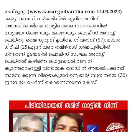
Election
Maha
മംഗ്ളുറു: (www.kasargodvartha.com 14.03.2022)
Shivarathri
International
കെട്ട തക്കാളി വഴിയരികിൽ എറിഞ്ഞതിന്
Women's
Anti-
അയൽക്കാരിയെ വെട്ടിക്കൊന്നെന്ന കേസിൽ
മധ്യവയസ്കനേയും മകനേയും പൊലീസ് അറസ്റ്റ്
Day
Drug
Attukal
ചെയ്തു. മൈസൂറു ജില്ലയിലെ ശിവരാജ് (57), മകൻ
Campaign
Pongala
Holi
ഗിരീഷ് (29)എന്നിവരെ തമിഴ്നാട് ധർമപുരിയിൽ
നിന്നാണ് ഉദയഗിരി പൊലീസ് സംഘം അറസ്റ്റ്
2025
2025
IPL
ചെയ്തത്.കഴിഞ്ഞ ഫെബ്രുവരി രണ്ടിന്
2025
Eid
ക്യാത്തമറഹള്ളി വിനായക റോഡിൽ അയൽപക്കത്ത്
താമസിക്കുന്ന വിജയകുമാറിന്റെ ഭാര്യ സുനിതയെ (30)
Al-
Waqf
ഇരുവരും ചേർന്ന് കൊന്നെന്നാണ് കേസ്.
Fitr
Bill
Vishu
2025
Controversy
Festival
Good
2025
Friday
Easter
Observance
Sunday
By-
2025
2025
Election
Bihar