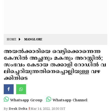
Fitr
May
Day
Eid
Al
Independence
Ad'ha
Day
Onam
HOME
MANGLORE
J&K
State
അയൽക്കാരിയെ വെട്ടിക്കൊന്നെന്ന
Haryana
കേസിൽ അച്ഛനും മകനും അറസ്റ്റിൽ;
Assembly
State
Diwali
സംഭവം കേടായ തക്കാളി റോഡിൽ വ
Elections
Assembly
Christmas
ലിച്ചെറിയുന്നതിനെച്ചൊല്ലിയുള്ള വഴ
Elections
ക്കിനിടെ
New-
Year
Republic
Day
Budget
Whatsapp Group
Whatsapp Channel
Delhi
By
Desk Delta
Mar 14, 2022, 20:30 IST