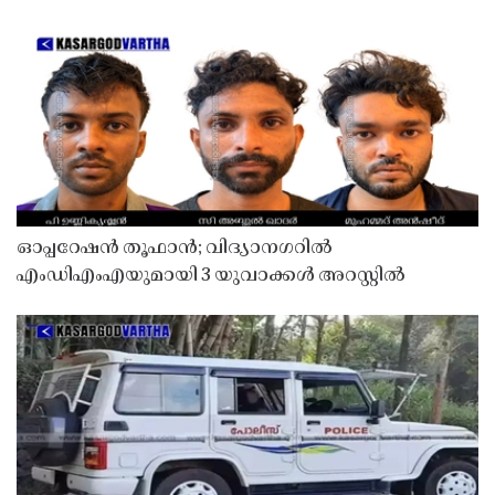
ഓപ്പറേഷൻ തൂഫാൻ; വിദ്യാനഗറിൽ
എംഡിഎംഎയുമായി 3 യുവാക്കൾ അറസ്റ്റിൽ