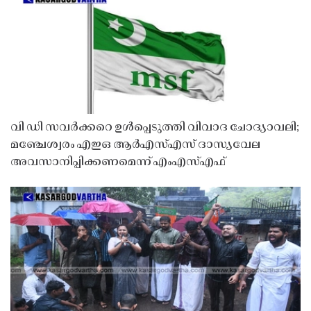
വി ഡി സവർക്കറെ ഉൾപ്പെടുത്തി വിവാദ ചോദ്യാവലി;
മഞ്ചേശ്വരം എഇഒ ആർഎസ്എസ് ദാസ്യവേല
അവസാനിപ്പിക്കണമെന്ന് എംഎസ്എഫ്