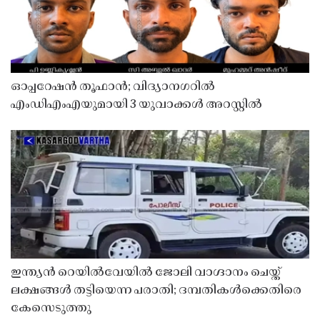
ഓപ്പറേഷൻ തൂഫാൻ; വിദ്യാനഗറിൽ
എംഡിഎംഎയുമായി 3 യുവാക്കൾ അറസ്റ്റിൽ
ഇന്ത്യൻ റെയിൽവേയിൽ ജോലി വാഗ്ദാനം ചെയ്ത്
ലക്ഷങ്ങൾ തട്ടിയെന്ന പരാതി; ദമ്പതികൾക്കെതിരെ
കേസെടുത്തു