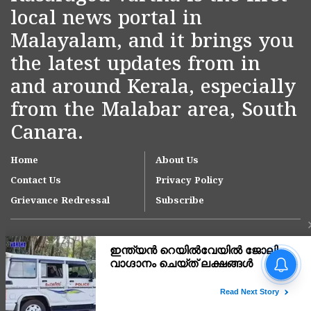
local news portal in
Malayalam, and it brings you
the latest updates from in
and around Kerala, especially
from the Malabar area, South
Canara.
Home
About Us
Contact Us
Privacy Policy
Grievance Redressal
Subscribe
നീലേശ്വരം ആനച്ചാലിൽ
ഇഴജന്തുക്കളുടെ താവളമായി
ഇ എം എസ് ടൗൺഹാൾ
പരിസരം; ദുരിതം പേറി
Copyright © 2007-
2026
Kasargodvartha
നാട്ടുകാർ