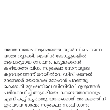
അതേസമയം അക്രമത്തെ തുടര്‍ന്ന് ചെന്നൈ
യാത്ര റദ്ദാക്കി. ട്രെയിന്‍ കോച്ചുകളില്‍
ആവശ്യമായ സേവനം ലഭ്യമാക്കാന്‍
കഴിയാത്ത വിധം സുരക്ഷാ സേനയുടെ
കുറവുണ്ടെന്ന് റെയില്‍വേ ഡിവിഷണല്‍
മാനേജര്‍ യോഗേഷ് മോഹന്‍ പറഞ്ഞു.
കെങ്കേരി സ്റ്റേഷനിലെ സിസിടിവി ദൃശ്യങ്ങള്‍
പരിശോധിച്ച് അക്രമിയെ കണ്ടെത്താനാവും
എന്ന് കൂട്ടിച്ചേര്‍ത്തു. യാത്രക്കാരി അക്രമത്തിന്
ഇരയായ ശേഷം സുരക്ഷാ സംവിധാനം