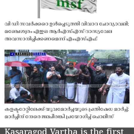
വി ഡി സവർക്കറെ ഉൾപ്പെടുത്തി വിവാദ ചോദ്യാവലി;
മഞ്ചേശ്വരം എഇഒ ആർഎസ്എസ് ദാസ്യവേല
അവസാനിപ്പിക്കണമെന്ന് എംഎസ്എഫ്
കളക്ടറേറ്റിലേക്ക് യുവമോർച്ചയുടെ പ്രതിഷേധ മാർച്ച്;
മാർച്ചിന് നേരെ ജലപീരങ്കി പ്രയോഗിച്ച് പൊലീസ്
Kasaragod Vartha is the first