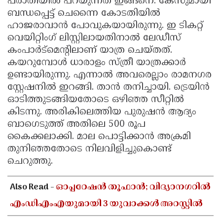
പരാതിയില്‍ പറയുന്നത് ഇങ്ങനെ: കേസുമായി
Updates
ബന്ധപ്പെട്ട് ചെന്നൈ കോടതിയില്‍
Assembly
Kerala
ഹാജരാവാന്‍ പോവുകയായിരുന്നു. ഇ ടികറ്റ്
Polls
Local
Look
വെയിറ്റിംഗ് ലിസ്റ്റിലായതിനാല്‍ ലേഡീസ്
Body
Back
കംപാര്‍ട്‌മെന്റിലാണ് യാത്ര ചെയ്തത്.
കയറുമ്പോള്‍ ധാരാളം സ്ത്രീ യാത്രക്കാര്‍
Election
2025
ഉണ്ടായിരുന്നു. എന്നാല്‍ അവരെല്ലാം രാമനഗര
സ്റ്റേഷനില്‍ ഇറങ്ങി. താന്‍ തനിച്ചായി. ട്രെയിന്‍
ഓടിത്തുടങ്ങിയതോടെ ഒഴിഞ്ഞ സീറ്റില്‍
കിടന്നു. അരികിലെത്തിയ പുരുഷന്‍ ആദ്യം
ബാഗെടുത്ത് അതിലെ 500 രൂപ
കൈക്കലാക്കി. മാല പൊട്ടിക്കാന്‍ അക്രമി
തുനിഞ്ഞതോടെ നിലവിളിച്ചുകൊണ്ട്
ചെറുത്തു.
Also Read -
ഓപ്പറേഷൻ തൂഫാൻ; വിദ്യാനഗറിൽ
എംഡിഎംഎയുമായി 3 യുവാക്കൾ അറസ്റ്റിൽ