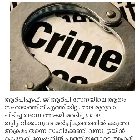
ആര്‍പിഎഫ്, ജിആര്‍പി സേനയിലെ ആരും
സഹായത്തിന് എത്തിയില്ല. മാല മുറുകെ
പിടിച്ച തന്നെ അക്രമി മര്‍ദിച്ചു. മാല
തട്ടിപ്പറിക്കാനുള്ള മല്‍പ്പിടുത്തത്തില്‍ കടുത്ത
അക്രമം തന്നെ സഹിക്കേണ്ടി വന്നു. ട്രയിന്‍
കെങ്കേരി സ്റ്റേഷനില്‍ എത്തിയതോടെ അക്രമി