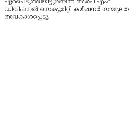
ഏര്‍പെടുത്തിയിട്ടുണ്ടെന്ന് ആര്‍പിഎഫ്
ഡിവിഷനല്‍ സെക്യൂരിറ്റി കമീഷനര്‍ സൗമ്യലത
അവകാശപ്പെട്ടു.