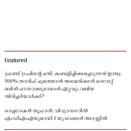
Featured
'ഫ്രണ്ട്' ട്രംപിന്റെ ചതി, കബളിപ്പിക്കപ്പെടുന്നത് ഇന്ത്യ;
100% താരിഫ് ചുമത്താൻ അമേരിക്കൻ സെനറ്റ്
ബിൽ പാസാക്കുമ്പോൾ ഏറ്റവും വലിയ
തിരിച്ചടിയാർക്ക്?
ഓപ്പറേഷൻ തൂഫാൻ; വിദ്യാനഗറിൽ
എംഡിഎംഎയുമായി 3 യുവാക്കൾ അറസ്റ്റിൽ