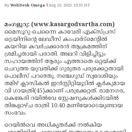
Election
Maha
By
WebDesk Omega
Aug 10, 2023, 10:35 IST
Shivarathri
International
Women's
Anti-
മംഗളൂറു: (www.kasargodvartha.com)
മൈസൂറു-ചെന്നൈ കാവേരി എക്‌സ്പ്രസ്
Day
Drug
Attukal
ട്രെയിനിന്റെ ലേഡീസ് കംപാര്‍ട്‌മെന്റില്‍
Campaign
Pongala
Holi
കയറിയ കവര്‍ചക്കാരന്‍ ആക്രമത്തിന്
ശ്രമിച്ചതായി പരാതി. അലറി വിളിച്ചിട്ടും
2025
2025
IPL
സഹായത്തിന് ആരും എത്താതെ ഒറ്റയ്ക്ക്
2025
Eid
ചെറുത്ത യുവതിക്ക് ഗുരുതര പരുക്കേറ്റതായി
പൊലീസ് പറഞ്ഞു. നഞ്ചഗുഡ് സ്വദേശിയും
Al-
Waqf
തമിഴ് ക്ലാസികല്‍ ഇന്‍സ്റ്റിറ്റിയൂടില്‍ ക്ലര്‍കുമായ
Fitr
Bill
Vishu
വി ഗായത്രി(45)ക്കാണ് പരുക്കേറ്റത്. രാമനഗര,
2025
Controversy
Festival
കെങ്കേരി റയില്‍വേ സ്റ്റേഷനുകള്‍ക്കിടയില്‍
Good
തിങ്കളാഴ്ച രാത്രി 10.40 മണിയോടെയുണ്ടായ
2025
Friday
Easter
സംഭവം.
Observance
Sunday
By-
റെയില്‍വെ അധികൃതര്‍ക്ക് നല്‍കിയ
2025
2025
Election
Bihar