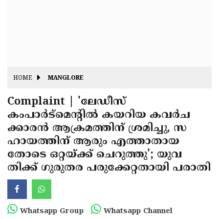
Fitr
May
Day
Eid
Al
Independence
Ad'ha
Day
Onam
HOME
MANGLORE
J&K
State
Complaint | 'ലേഡീസ്
Haryana
കംപാര്‍ട്‌മെന്റില്‍ കയറിയ കവര്‍ച
Assembly
State
Diwali
ക്കാരന്‍ ആക്രമത്തിന് ശ്രമിച്ചു, സ
Elections
Assembly
Christmas
ഹായത്തിന് ആരും എത്താതായ
Elections
തോടെ ഒറ്റയ്ക്ക് ചെറുത്തു'; യുവ
New-
തിക്ക് ഗുരുതര പരുക്കേറ്റതായി പരാതി
Year
Republic
Day
Budget
Delhi
Whatsapp Group
Whatsapp Channel