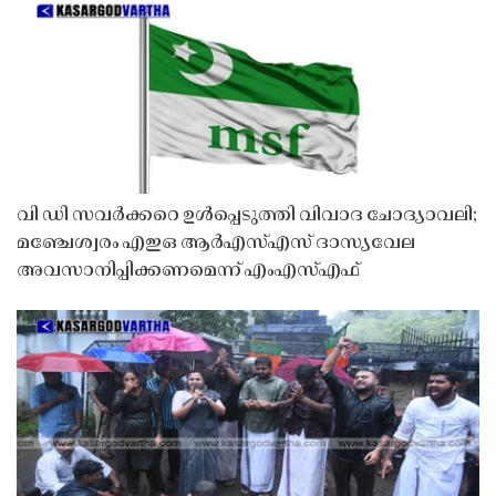
വി ഡി സവർക്കറെ ഉൾപ്പെടുത്തി വിവാദ ചോദ്യാവലി;
മഞ്ചേശ്വരം എഇഒ ആർഎസ്എസ് ദാസ്യവേല
അവസാനിപ്പിക്കണമെന്ന് എംഎസ്എഫ്