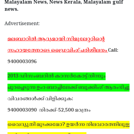
Malayalam News, News Kerala, Malayalam gulf
news.
Advertisement:
മലബാറില്‍ ആദ്യമായി സിമുലേറ്ററിന്റെ
സഹായത്തോടെ ഡ്രൈവിംഗ് പരിശീലനം
Call:
9400003096
2013 ഡിസംബറില്‍ കാസര്‍കോട്ട് നിന്നും
പുറപ്പെടുന്ന ഉംറ ബാച്ചിലേക്ക് ബുക്കിംഗ് ആരംഭിച്ചു.
വിവരങ്ങള്‍ക്ക് വിളിക്കുക:
9400003090
നിരക്ക്-52,500 മാത്രം
വൈദ്യുതി മുടക്കമോ? ഉയര്‍ന്ന നിലവാരത്തിലുള്ള