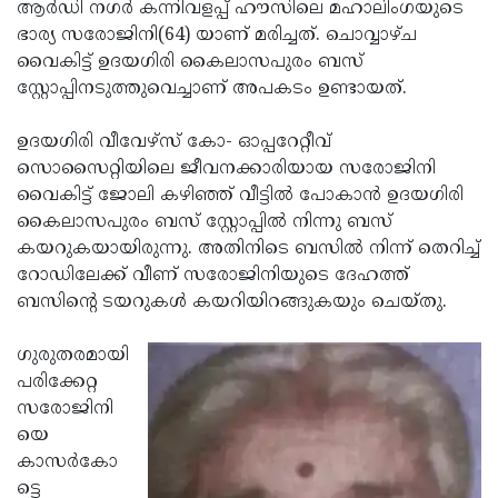
Election
ആര്‍ഡി നഗര്‍ കന്നിവളപ്പ് ഹൗസിലെ മഹാലിംഗയുടെ
Maha
ഭാര്യ സരോജിനി(64) യാണ് മരിച്ചത്. ചൊവ്വാഴ്ച
Shivarathri
International
വൈകിട്ട് ഉദയഗിരി കൈലാസപുരം ബസ്
Women's
സ്റ്റോപ്പിനടുത്തുവെച്ചാണ് അപകടം ഉണ്ടായത്.
Anti-
Day
Drug
Attukal
ഉദയഗിരി വീവേഴ്‌സ് കോ- ഓപ്പറേറ്റീവ്
Campaign
Pongala
സൊസൈറ്റിയിലെ ജീവനക്കാരിയായ സരോജിനി
Holi
വൈകിട്ട് ജോലി കഴിഞ്ഞ് വീട്ടില്‍ പോകാന്‍ ഉദയഗിരി
2025
2025
IPL
കൈലാസപുരം ബസ് സ്റ്റോപ്പില്‍ നിന്നു ബസ്
2025
കയറുകയായിരുന്നു. അതിനിടെ ബസില്‍ നിന്ന് തെറിച്ച്
Eid
റോഡിലേക്ക് വീണ് സരോജിനിയുടെ ദേഹത്ത്
Al-
Waqf
ബസിന്റെ ടയറുകള്‍ കയറിയിറങ്ങുകയും ചെയ്തു.
Fitr
Bill
Vishu
ഗുരുതരമായി
2025
Controversy
Festival
Good
പരിക്കേറ്റ
2025
Friday
സരോജിനി
Easter
യെ
Observance
Sunday
By-
കാസര്‍കോ
2025
2025
Election
ട്ടെ
Bihar