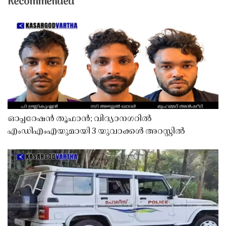
Recommended
ഓപ്പറേഷൻ തൂഫാൻ; വിദ്യാനഗറിൽ
എംഡിഎംഎയുമായി 3 യുവാക്കൾ അറസ്റ്റിൽ