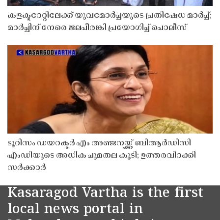
കളക്ടറേറ്റിലേക്ക് യുവമോർച്ചയുടെ പ്രതിഷേധ മാർച്ച്;
മാർച്ചിന് നേരെ ജലപീരങ്കി പ്രയോഗിച്ച് പൊലീസ്
ടൂറിസം ഡയറക്ടർ എം അഞ്ജനയ്ക്ക് ബിആർഡിസി
എംഡിയുടെ അധിക ചുമതല കൂടി; ഉത്തരവിറക്കി
സർക്കാർ
Kasaragod Vartha is the first
local news portal in