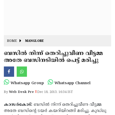
Fitr
May
Day
Eid
Al
Independence
Ad'ha
Day
Onam
HOME
MANGLORE
J&K
State
ബസില്‍ നിന്ന് തെറിച്ചുവീണ വീട്ടമ്മ
Haryana
അതേ ബസിനടിയില്‍ പെട്ട് മരിച്ചു
Assembly
State
Diwali
Elections
Assembly
Christmas
Elections
New-
Whatsapp Group
Whatsapp Channel
Year
Republic
By
Web Desk Pre
Dec 18, 2013, 16:34 IST
Day
Budget
കാസര്‍കോട്:
ബസില്‍ നിന്ന് തെറിച്ചുവീണ വീട്ടമ്മ
Delhi
അതേ ബസിന്റെ ടയര്‍ കയറിയിറങ്ങി മരിച്ചു. കുഡ്‌ലു