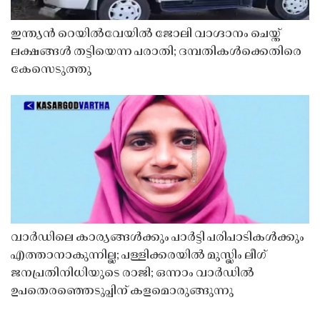
ഇന്ത്യൻ റെയിൽവേയിൽ ജോലി വാഗ്ദാനം ചെയ്ത്
ലക്ഷങ്ങൾ തട്ടിയെന്ന പരാതി; ദമ്പതികൾക്കെതിരെ
കേസെടുത്തു
വാർഡിലെ കാര്യങ്ങൾക്കും പാർട്ടി പരിപാടികൾക്കും
എത്താനാകുന്നില്ല; പള്ളിക്കരയിൽ മുസ്ലിം ലീഗ്
ജനപ്രതിനിധിയുടെ രാജി; ഒന്നാം വാർഡിൽ
ഉപതെരഞ്ഞെടുപ്പിന് കളമൊരുങ്ങുന്നു