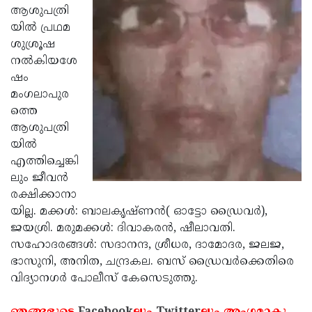
ആശുപത്രി
Updates
Assembly
Kerala
യില്‍ പ്രഥമ
Polls
Local
ശുശ്രൂഷ
Look
നല്‍കിയശേ
Body
Back
ഷം
Election
2025
മംഗലാപുര
ത്തെ
ആശുപത്രി
യില്‍
എത്തിച്ചെങ്കി
ലും ജീവന്‍
രക്ഷിക്കാനാ
യില്ല. മക്കള്‍: ബാലകൃഷ്ണന്‍( ഓട്ടോ ഡ്രൈവര്‍),
ജയശ്രി. മരുമക്കള്‍: ദിവാകരന്‍, ഷീലാവതി.
സഹോദരങ്ങള്‍: സദാനന്ദ, ശ്രീധര, ദാമോദര, ജലജ,
ഭാസുനി, അനിത, ചന്ദ്രകല. ബസ് ഡ്രൈവര്‍ക്കെതിരെ
വിദ്യാനഗര്‍ പോലീസ് കേസെടുത്തു.