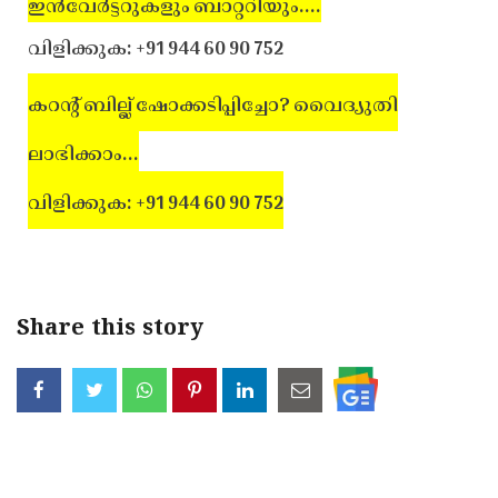
ഇന്‍വേര്‍ട്ടറുകളും ബാറ്ററിയും....
വിളിക്കുക: +91 944 60 90 752
കറന്റ് ബില്ല് ഷോക്കടിപ്പിച്ചോ? വൈദ്യുതി
ലാഭിക്കാം...
വിളിക്കുക: +91 944 60 90 752
Share this story