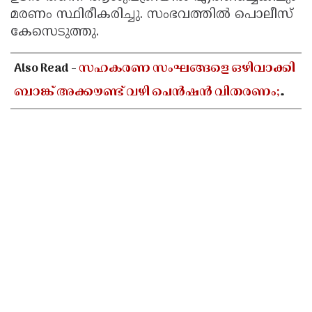
മരണം സ്ഥിരീകരിച്ചു. സംഭവത്തില്‍ പൊലീസ്
Updates
Assembly
Kerala
കേസെടുത്തു.
Polls
Local
Look
Also Read -
സഹകരണ സംഘങ്ങളെ ഒഴിവാക്കി
Body
Back
ബാങ്ക് അക്കൗണ്ട് വഴി പെൻഷൻ വിതരണം;
Election
2025
ആശയക്കുഴപ്പത്തിൽ ഗുണഭോക്താക്കൾ