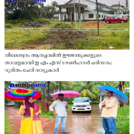
നീലേശ്വരം ആനച്ചാലിൽ ഇഴജന്തുക്കളുടെ
താവളമായി ഇ എം എസ് ടൗൺഹാൾ പരിസരം;
ദുരിതം പേറി നാട്ടുകാർ