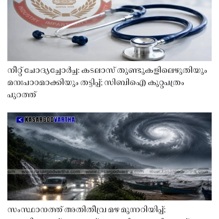
നീറ്റ് ചോദ്യച്ചോർച്ച: കടലാസ് തുണ്ടുകളിലെഴുതിയും
മനഃപാഠമാക്കിയും തട്ടിപ്പ്; സിബിഐ കുറ്റപത്രം
പുറത്ത്
സംസ്ഥാനത്ത് അതിതീവ്ര മഴ മുന്നറിയിപ്പ്;