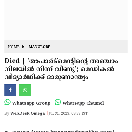
Fitr
May
Day
Eid
Al
Independence
Ad'ha
Day
Onam
HOME
MANGLORE
J&K
State
Died | 'അപാര്‍ട്‌മെന്റിന്റെ അഞ്ചാം
Haryana
നിലയില്‍ നിന്ന് വീണു'; മെഡികല്‍
Assembly
State
Diwali
വിദ്യാര്‍ഥിക്ക് ദാരുണാന്ത്യം
Elections
Assembly
Christmas
Elections
New-
Year
Republic
Whatsapp Group
Whatsapp Channel
Day
Budget
By
WebDesk Omega
Jul 31, 2023, 09:53 IST
Delhi