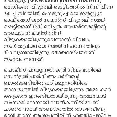
മംഗളൂറു: (www.kasargodvartha.com)
Election
Maha
മെഡികല്‍ വിദ്യാര്‍ഥി കെട്ടിടത്തില്‍ നിന്ന് വീണ്
Shivarathri
International
മരിച്ച നിലയില്‍. മംഗളൂറു എജെ ഇന്‍സ്റ്റ്യൂട്
ഓഫ് മെഡികല്‍ സയന്‍സ് വിദ്യാര്‍ഥി സമയ്
Women's
Anti-
ഷെട്ടിയാണ് (21) മരിച്ചത്. അപാര്‍ട്‌മെന്റിന്റെ
Day
Drug
Attukal
അഞ്ചാം നിലയില്‍ നിന്ന്
Campaign
Pongala
വീഴുകയായിരുന്നുവെന്നാണ് വിവരം.
Holi
സംഗീതപ്രിയനായ സമയിന് പഠനത്തിലും
2025
2025
IPL
മികവുണ്ടായിരുന്നു. ഞായറാഴ്ചയാണ്
2025
Eid
സംഭവം നടന്നത്.
Al-
Waqf
പൊലീസ് പറയുന്നത്: കദ്രി ശിവബാഗിലെ
സെന്‍ട്രല്‍ പാര്‍ക് അപാര്‍ട്‌മെന്റ്
Fitr
Bill
Vishu
ബാല്‍കണിയില്‍ പഠിക്കുന്നതിനിടെ
2025
Controversy
Festival
Good
അബദ്ധത്തില്‍ വീഴുകയായിരുന്നു. അമ്മ കാര്‍
2025
Friday
കഴുകാന്‍ ഇറങ്ങിയതായിരുന്നു. അമ്മയോട്
Easter
സംസാരിക്കാനായി ബാല്‍കണിയിലേക്ക്
Observance
Sunday
By-
ചാഞ്ഞ സമയ് അബദ്ധത്തില്‍ താഴെ വീണു.
2025
2025
Election
Bihar
ഉടന്‍ തന്നെ ആശുപത്രിയില്‍ എത്തിച്ചെങ്കിലും