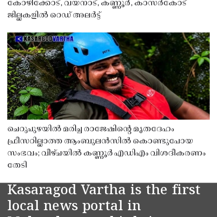
കോഴിക്കോട്, വയനാട്, കണ്ണൂർ, കാസർകോട്
ജില്ലകളിൽ റെഡ് അലർട്ട്
ചെറുപുഴയിൽ മരിച്ച രാജേഷിൻ്റെ മൃതദേഹം
ഫ്രീസറില്ലാത്ത ആംബുലൻസിൽ കൊണ്ടുപോയ
സംഭവം; വീഴ്ചയിൽ കണ്ണൂർ എഡിഎം വിശദീകരണം
തേടി
Kasaragod Vartha is the first
local news portal in