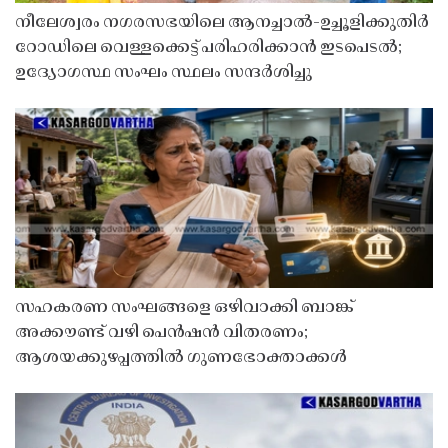
നീലേശ്വരം നഗരസഭയിലെ ആനച്ചാൽ-ഉച്ചൂളിക്കുതിർ
റോഡിലെ വെള്ളക്കെട്ട് പരിഹരിക്കാൻ ഇടപെടൽ;
ഉദ്യോഗസ്ഥ സംഘം സ്ഥലം സന്ദർശിച്ചു
സഹകരണ സംഘങ്ങളെ ഒഴിവാക്കി ബാങ്ക്
അക്കൗണ്ട് വഴി പെൻഷൻ വിതരണം;
ആശയക്കുഴപ്പത്തിൽ ഗുണഭോക്താക്കൾ