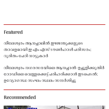
Featured
നീലേശ്വരം ആനച്ചാലിൽ ഇഴജന്തുക്കളുടെ
താവളമായി ഇ എം എസ് ടൗൺഹാൾ പരിസരം;
ദുരിതം പേറി നാട്ടുകാർ
നീലേശ്വരം നഗരസഭയിലെ ആനച്ചാൽ-ഉച്ചൂളിക്കുതിർ
റോഡിലെ വെള്ളക്കെട്ട് പരിഹരിക്കാൻ ഇടപെടൽ;
ഉദ്യോഗസ്ഥ സംഘം സ്ഥലം സന്ദർശിച്ചു
Recommended