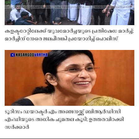
കളക്ടറേറ്റിലേക്ക് യുവമോർച്ചയുടെ പ്രതിഷേധ മാർച്ച്;
മാർച്ചിന് നേരെ ജലപീരങ്കി പ്രയോഗിച്ച് പൊലീസ്
ടൂറിസം ഡയറക്ടർ എം അഞ്ജനയ്ക്ക് ബിആർഡിസി
എംഡിയുടെ അധിക ചുമതല കൂടി; ഉത്തരവിറക്കി
സർക്കാർ