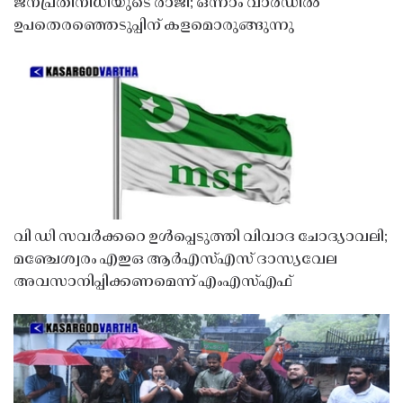
ജനപ്രതിനിധിയുടെ രാജി; ഒന്നാം വാർഡിൽ
ഉപതെരഞ്ഞെടുപ്പിന് കളമൊരുങ്ങുന്നു
വി ഡി സവർക്കറെ ഉൾപ്പെടുത്തി വിവാദ ചോദ്യാവലി;
മഞ്ചേശ്വരം എഇഒ ആർഎസ്എസ് ദാസ്യവേല
അവസാനിപ്പിക്കണമെന്ന് എംഎസ്എഫ്