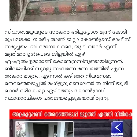
Updates
Assembly
Kerala
Polls
Local
Look
Body
Back
സിദ്ധാരാമയ്യയുടെ സർകാർ ഭരിച്ചപ്പോൾ മൂന്ന് കോടി
രൂപ മുടക്കി നിർമിച്ചതാണ് ജില്ലാ കോൺഗ്രസ് ഓഫീസ്
Election
2025
സമുച്ചയം. ബി രമാനാഥ റൈ, യു ടി ഖാദർ എന്നീ
മന്ത്രിമാർ ഉൾപെടെ ജില്ലയിൽ ഏഴ്
എംഎൽഎമാരാണ് കോൺഗ്രസിനുണ്ടായിരുന്നത്.
ബിജെപിക്ക് സുള്ള്യ സംവരണ മണ്ഡലത്തിൽ എസ്
അങ്കാറ മാത്രം. എന്നാൽ കഴിഞ്ഞ നിയമസഭാ
തെരഞ്ഞെടുപ്പിൽ മംഗ്ളുറു മണ്ഡലത്തിൽ നിന്ന് യു ടി
ഖാദർ ഒഴികെ മറ്റ് ഏഴിടത്തും കോൺഗ്രസ്
സ്ഥാനാർഥികൾ പരാജയപ്പെടുകയായിരുന്നു.