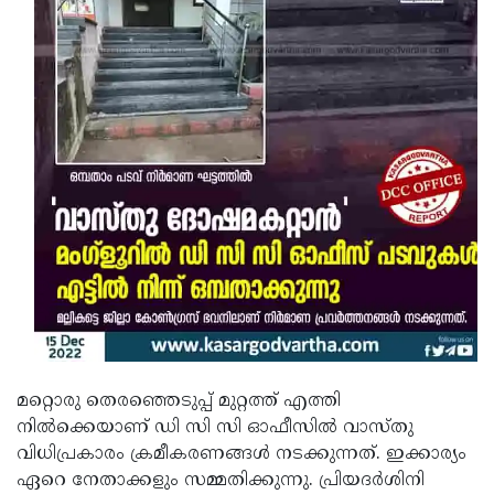
മറ്റൊരു തെരഞ്ഞെടുപ്പ് മുറ്റത്ത് എത്തി
നിൽക്കെയാണ് ഡി സി സി ഓഫീസിൽ വാസ്തു
വിധിപ്രകാരം ക്രമീകരണങ്ങൾ നടക്കുന്നത്. ഇക്കാര്യം
ഏറെ നേതാക്കളും സമ്മതിക്കുന്നു. പ്രിയദർശിനി