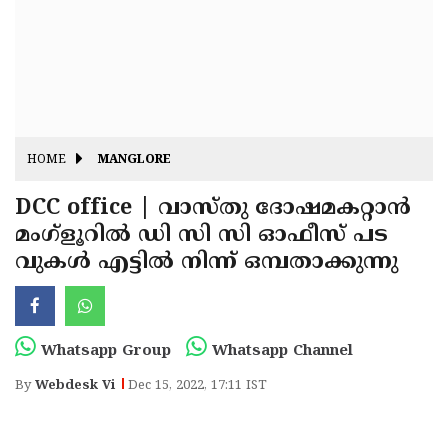
Fitr
May
Day
Eid
Al
Independence
Ad'ha
Day
Onam
HOME
MANGLORE
J&K
State
DCC office | വാസ്തു ദോഷമകറ്റാൻ
Haryana
മംഗ്ളൂറിൽ ഡി സി സി ഓഫീസ് പട
Assembly
State
Diwali
വുകൾ എട്ടിൽ നിന്ന് ഒമ്പതാക്കുന്നു
Elections
Assembly
Christmas
Elections
New-
Year
Republic
Whatsapp Group
Whatsapp Channel
Day
Budget
By
Webdesk Vi
Dec 15, 2022, 17:11 IST
Delhi