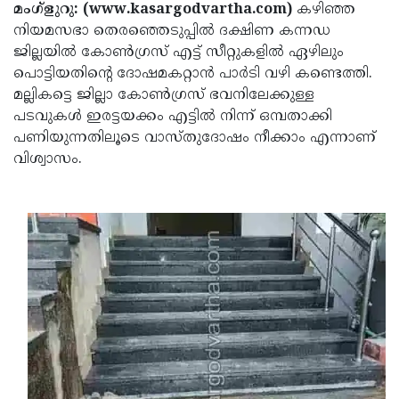
Election
Maha
മംഗ്ളുറു: (www.kasargodvartha.com)
കഴിഞ്ഞ
നിയമസഭാ തെരഞ്ഞെടുപ്പിൽ ദക്ഷിണ കന്നഡ
Shivarathri
International
ജില്ലയിൽ കോൺഗ്രസ് എട്ട് സീറ്റുകളിൽ ഏഴിലും
Women's
Anti-
പൊട്ടിയതിന്റെ ദോഷമകറ്റാൻ പാർടി വഴി കണ്ടെത്തി.
മല്ലികട്ടെ ജില്ലാ കോൺഗ്രസ് ഭവനിലേക്കുള്ള
Day
Drug
Attukal
പടവുകൾ ഇരട്ടയക്കം എട്ടിൽ നിന്ന് ഒമ്പതാക്കി
Campaign
Pongala
Holi
പണിയുന്നതിലൂടെ വാസ്തുദോഷം നീക്കാം എന്നാണ്
വിശ്വാസം.
2025
2025
IPL
2025
Eid
Al-
Waqf
Fitr
Bill
Vishu
2025
Controversy
Festival
Good
2025
Friday
Easter
Observance
Sunday
By-
2025
2025
Election
Bihar