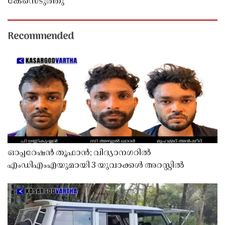
കേസെടുത്തു
Recommended
ഓപ്പറേഷൻ തൂഫാൻ; വിദ്യാനഗറിൽ
എംഡിഎംഎയുമായി 3 യുവാക്കൾ അറസ്റ്റിൽ