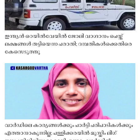
ഇന്ത്യൻ റെയിൽവേയിൽ ജോലി വാഗ്ദാനം ചെയ്ത്
ലക്ഷങ്ങൾ തട്ടിയെന്ന പരാതി; ദമ്പതികൾക്കെതിരെ
കേസെടുത്തു
വാർഡിലെ കാര്യങ്ങൾക്കും പാർട്ടി പരിപാടികൾക്കും
എത്താനാകുന്നില്ല; പള്ളിക്കരയിൽ മുസ്ലിം ലീഗ്