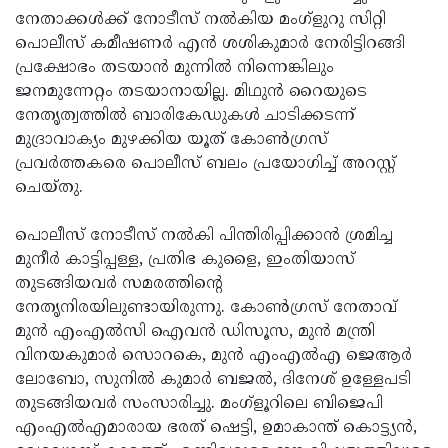
നേതാക്കൾക്ക് നോടീസ് നൽകിയ മംഗ്ളുറു സിറ്റി
പൊലീസ് കമീഷണർ എൻ ശശികുമാർ നേരിട്ടിറങ്ങി
പ്രക്ഷോഭം തടയാൻ മുന്നിൽ നിന്നെങ്കിലും
ജനമുന്നേറ്റം തടയാനായില്ല. മിഥുൻ റൈയുടെ
നേതൃത്വത്തിൽ ബാരികേഡുകൾ ചാടിക്കടന്ന്
മുദ്രാവാക്യം മുഴക്കിയ യൂത് കോൺഗ്രസ്
പ്രവർത്തകരെ പൊലീസ് ബലം പ്രയോഗിച്ച് അറസ്റ്റ്
ചെയ്തു.
പൊലീസ് നോടീസ് നൽകി പിന്തിരിപ്പിക്കാൻ ശ്രമിച്ച
മുനീർ കാട്ടിപ്പള്ള, പ്രതിഭ കുളൈ, ഇംതിയാസ്
തുടങ്ങിയവർ സമരത്തിന്റെ
നേതൃനിരയിലുണ്ടായിരുന്നു. കോൺഗ്രസ് നേതാവ്
മുൻ എംഎൽസി ഐവൻ ഡിസൂസ, മുൻ മന്ത്രി
വിനയകുമാർ സൊറകെ, മുൻ എംഎൽഎ ജെആർ
ലോബോ, സുനിൽ കുമാർ ബജൽ, ദിനേശ് ഉള്ളേപടി
തുടങ്ങിയവർ സംസാരിച്ചു. മംഗ്ളൂറിലെ ബിജെപി
എംഎൽഎമാരായ ഭരത് ഷെട്ടി, ഉമാകാന്ത് കൊട്ട്യൻ,