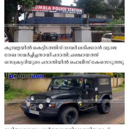
കുമ്പളയിൽ കെട്ടിടത്തിന് നമ്പർ ലഭിക്കാൻ വ്യാജ
രേഖ സമർപ്പിച്ചതായി പരാതി; പഞ്ചായത്ത്
സെക്രട്ടറിയുടെ പരാതിയിൽ പൊലീസ് കേസെടുത്തു