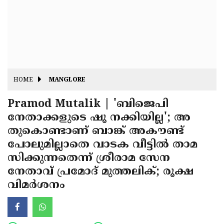
Fitr
May
Day
Eid
Al
Independence
Ad'ha
Day
Onam
HOME
MANGLORE
J&K
State
Pramod Mutalik | 'ബിജെപി
Haryana
നേതാക്കളുടെ ഷൂ നക്കിയില്ല'; അ
Assembly
State
Diwali
തുകൊണ്ടാണ് ബാങ്ക് അകൗണ്ട്
Elections
Assembly
Christmas
പോലുമില്ലാതെ വാടക വീട്ടില്‍ താമ
Elections
സിക്കുന്നതെന്ന് ശ്രീരാമ സേന
New-
നേതാവ് പ്രമോദ് മുത്തലിക്; രൂക്ഷ
Year
Republic
വിമര്‍ശനം
Day
Budget
Delhi