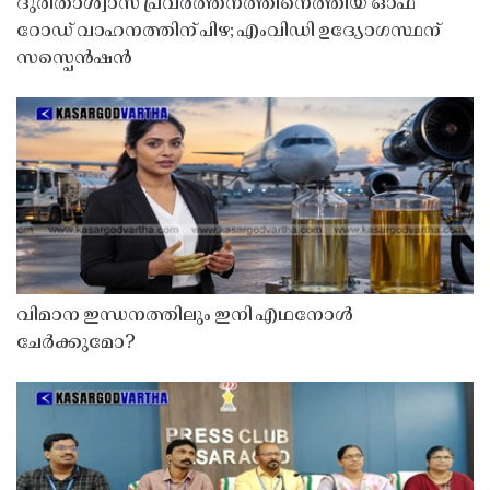
ദുരിതാശ്വാസ പ്രവർത്തനത്തിനെത്തിയ ഓഫ്
റോഡ് വാഹനത്തിന് പിഴ; എംവിഡി ഉദ്യോഗസ്ഥന്
സസ്പെൻഷൻ
വിമാന ഇന്ധനത്തിലും ഇനി എഥനോൾ
ചേർക്കുമോ?