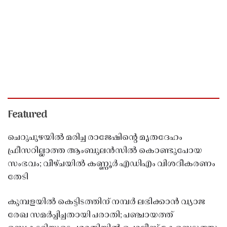
Featured
ചെറുപുഴയിൽ മരിച്ച രാജേഷിൻ്റെ മൃതദേഹം
ഫ്രീസറില്ലാത്ത ആംബുലൻസിൽ കൊണ്ടുപോയ
സംഭവം; വീഴ്ചയിൽ കണ്ണൂർ എഡിഎം വിശദീകരണം
തേടി
കുമ്പളയിൽ കെട്ടിടത്തിന് നമ്പർ ലഭിക്കാൻ വ്യാജ
രേഖ സമർപ്പിച്ചതായി പരാതി; പഞ്ചായത്ത്