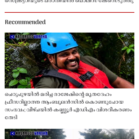
സെക്രട്ടറിയുടെ പരാതിയിൽ പൊലീസ് കേസെടുത്തു
Recommended
ചെറുപുഴയിൽ മരിച്ച രാജേഷിൻ്റെ മൃതദേഹം
ഫ്രീസറില്ലാത്ത ആംബുലൻസിൽ കൊണ്ടുപോയ
സംഭവം; വീഴ്ചയിൽ കണ്ണൂർ എഡിഎം വിശദീകരണം
തേടി