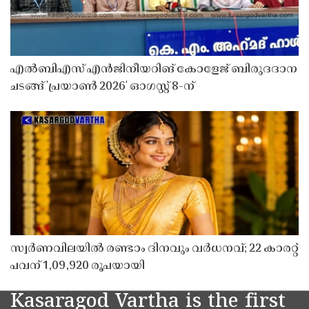
എൽബിഎസ് എൻജിനീയറിങ് കോളേജ് ബിരുദദാന
ചടങ്ങ് 'പ്രയാൺ 2026' ഓഗസ്റ്റ് 8-ന്
സ്വർണവിലയിൽ രണ്ടാം ദിനവും വർധനവ്; 22 കാരറ്റ്
പവന് 1,09,920 രൂപയായി
Kasaragod Vartha is the first