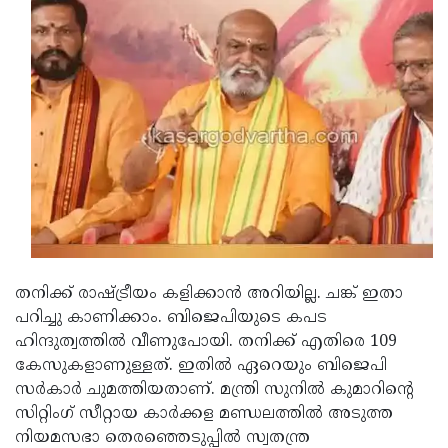
Updates
Assembly
Kerala
Polls
Local
Look
Body
Back
Election
2025
തനിക്ക് രാഷ്ട്രീയം കളിക്കാന്‍ അറിയില്ല. ചങ്ക് ഇതാ
പറിച്ചു കാണിക്കാം. ബിജെപിയുടെ കപട
ഹിന്ദുത്വത്തില്‍ വീണുപോയി. തനിക്ക് എതിരെ 109
കേസുകളാണുള്ളത്. ഇതില്‍ ഏറെയും ബിജെപി
സര്‍കാര്‍ ചുമത്തിയതാണ്. മന്ത്രി സുനില്‍ കുമാറിന്റെ
സിറ്റിംഗ് സീറ്റായ കാര്‍ക്കള മണ്ഡലത്തില്‍ അടുത്ത
നിയമസഭാ തെരഞ്ഞെടുപ്പില്‍ സ്വതന്ത്ര