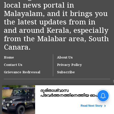
local news portal in
Malayalam, and it brings you
the latest updates from in
and around Kerala, especially
from the Malabar area, South
Canara.
Home
About Us
Contact Us
Privacy Policy
Grievance Redressal
Subscribe
വിമാന ഇന്ധനത്തിലും ഇനി
എഥനോൾ ചേർക്കുമോ?
Copyright © 2007-
2026
Kasargodvartha