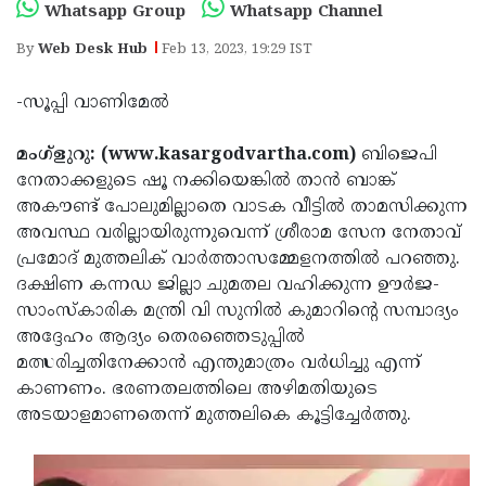
Election
Maha
Whatsapp Group
Whatsapp Channel
Shivarathri
International
By
Web Desk Hub
Feb 13, 2023, 19:29 IST
Women's
Anti-
-സൂപ്പി വാണിമേൽ
Day
Drug
Attukal
മംഗ്‌ളുറു: (www.kasargodvartha.com)
ബിജെപി
Campaign
Pongala
Holi
നേതാക്കളുടെ ഷൂ നക്കിയെങ്കില്‍ താന്‍ ബാങ്ക്
2025
2025
IPL
അകൗണ്ട് പോലുമില്ലാതെ വാടക വീട്ടില്‍ താമസിക്കുന്ന
അവസ്ഥ വരില്ലായിരുന്നുവെന്ന് ശ്രീരാമ സേന നേതാവ്
2025
Eid
പ്രമോദ് മുത്തലിക് വാര്‍ത്താസമ്മേളനത്തില്‍ പറഞ്ഞു.
Al-
Waqf
ദക്ഷിണ കന്നഡ ജില്ലാ ചുമതല വഹിക്കുന്ന ഊര്‍ജ-
സാംസ്‌കാരിക മന്ത്രി വി സുനില്‍ കുമാറിന്റെ സമ്പാദ്യം
Fitr
Bill
Vishu
അദ്ദേഹം ആദ്യം തെരഞ്ഞെടുപ്പില്‍
2025
Controversy
Festival
Good
മത്സരിച്ചതിനേക്കാന്‍ എന്തുമാത്രം വര്‍ധിച്ചു എന്ന്
കാണണം. ഭരണതലത്തിലെ അഴിമതിയുടെ
2025
Friday
Easter
അടയാളമാണതെന്ന് മുത്തലികെ കൂട്ടിച്ചേര്‍ത്തു.
Observance
Sunday
By-
2025
2025
Election
Bihar