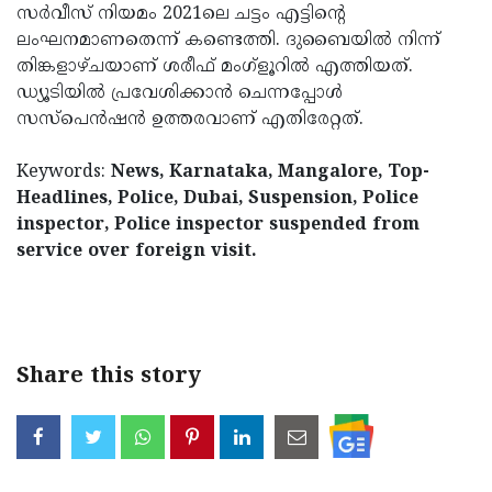
സർവീസ് നിയമം 2021ലെ ചട്ടം എട്ടിന്റെ
ലംഘനമാണതെന്ന് കണ്ടെത്തി. ദുബൈയിൽ നിന്ന്
തിങ്കളാഴ്ചയാണ് ശരീഫ് മംഗ്ളൂറിൽ എത്തിയത്.
ഡ്യൂടിയിൽ പ്രവേശിക്കാൻ ചെന്നപ്പോൾ
സസ്പെൻഷൻ ഉത്തരവാണ് എതിരേറ്റത്.
Keywords:
News, Karnataka, Mangalore, Top-
Headlines, Police, Dubai, Suspension, Police
inspector, Police inspector suspended from
service over foreign visit.
< !- START disable copy paste -->
Share this story