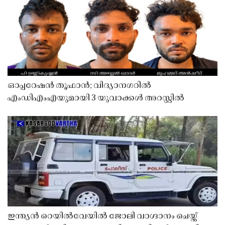
ഓപ്പറേഷൻ തൂഫാൻ; വിദ്യാനഗറിൽ
എംഡിഎംഎയുമായി 3 യുവാക്കൾ അറസ്റ്റിൽ
ഇന്ത്യൻ റെയിൽവേയിൽ ജോലി വാഗ്ദാനം ചെയ്ത്