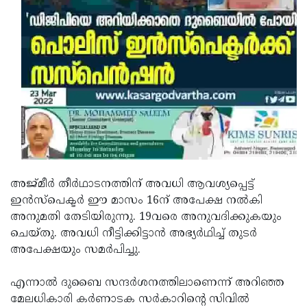
Updates
Assembly
Kerala
Polls
Local
Look
Body
Back
Election
2025
അജ്മീർ തീർഥാടനത്തിന് അവധി ആവശ്യപ്പെട്ട്
ഇൻസ്പെക്ടർ ഈ മാസം 16ന് അപേക്ഷ നൽകി
അനുമതി തേടിയിരുന്നു. 19വരെ അനുവദിക്കുകയും
ചെയ്തു. അവധി നീട്ടിക്കിട്ടാൻ അഭ്യർഥിച്ച് തുടർ
അപേക്ഷയും സമർപിച്ചു.
എന്നാൽ ദുബൈ സന്ദർശനത്തിലാണെന്ന് അറിഞ്ഞ
മേലധികാരി കർണാടക സർകാറിന്റെ സിവിൽ