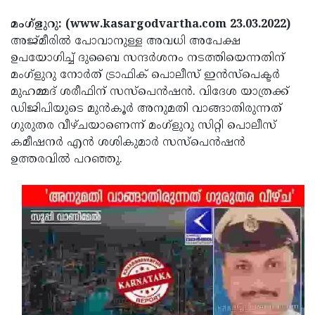
Election
Maha
മംഗ്ളുറു: (www.kasargodvartha.com 23.03.2022)
Shivarathri
International
അജ്മീരിൽ പോവാനുള്ള അവധി അപേക്ഷ
Women's
Anti-
ഉപയോഗിച്ച് ദുബൈ സന്ദർശനം നടത്തിയെന്നതിന്
മംഗ്ളുറു നോർത് ട്രാഫിക് പൊലീസ് ഇൻസ്പെക്ടർ
Day
Drug
Attukal
മുഹമ്മദ് ശരീഫിന് സസ്പെൻഷൻ. വിദേശ യാത്രക്ക്
Campaign
Pongala
Holi
ഡിജിപിയുടെ മുൻകൂർ അനുമതി വാങ്ങാതിരുന്നത്
ഗുരുതര വീഴ്ചയാണെന്ന് മംഗ്ളുറു സിറ്റി പൊലീസ്
2025
2025
IPL
കമീഷനർ എൻ ശശികുമാർ സസ്പെൻഷൻ
2025
Eid
ഉത്തരവിൽ പറഞ്ഞു.
Al-
Waqf
Fitr
Bill
Vishu
2025
Controversy
Festival
Good
2025
Friday
Easter
Observance
Sunday
By-
2025
2025
Election
Bihar