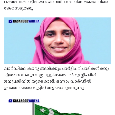
ലക്ഷങ്ങൾ തട്ടിയെന്ന പരാതി; ദമ്പതികൾക്കെതിരെ
കേസെടുത്തു
വാർഡിലെ കാര്യങ്ങൾക്കും പാർട്ടി പരിപാടികൾക്കും
എത്താനാകുന്നില്ല; പള്ളിക്കരയിൽ മുസ്ലിം ലീഗ്
ജനപ്രതിനിധിയുടെ രാജി; ഒന്നാം വാർഡിൽ
ഉപതെരഞ്ഞെടുപ്പിന് കളമൊരുങ്ങുന്നു