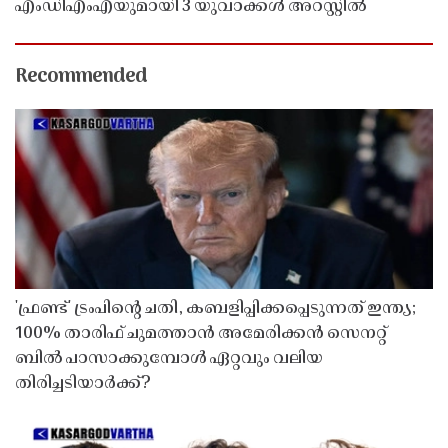
എംഡിഎംഎയുമായി 3 യുവാക്കൾ അറസ്റ്റിൽ
Recommended
'ഫ്രണ്ട്' ട്രംപിന്റെ ചതി, കബളിപ്പിക്കപ്പെടുന്നത് ഇന്ത്യ;
100% താരിഫ് ചുമത്താൻ അമേരിക്കൻ സെനറ്റ്
ബിൽ പാസാക്കുമ്പോൾ ഏറ്റവും വലിയ
തിരിച്ചടിയാർക്ക്?