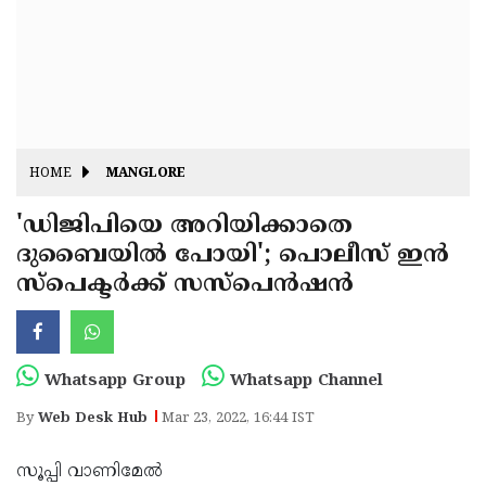
Fitr
May
Day
Eid
Al
Independence
Ad'ha
Day
Onam
HOME
MANGLORE
J&K
State
'ഡിജിപിയെ അറിയിക്കാതെ
Haryana
ദുബൈയിൽ പോയി'; പൊലീസ് ഇൻ
Assembly
State
Diwali
സ്പെക്ടർക്ക് സസ്പെൻഷൻ
Elections
Assembly
Christmas
Elections
New-
Year
Republic
Whatsapp Group
Whatsapp Channel
Day
Budget
By
Web Desk Hub
Mar 23, 2022, 16:44 IST
Delhi
സൂപ്പി വാണിമേൽ