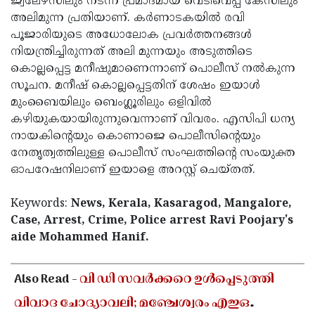
ജ്വലേഴ്‌സിലും നടന്ന പ്രമാദമായ വെടിവെപ്പ് കേസിലും
അലിമുന്ന പ്രതിയാണ്. കർണാടകയിൽ രവി
പൂജാരിയുടെ അധോലോക പ്രവർത്തനങ്ങൾ
നിയന്ത്രിച്ചിരുന്നത് അലി മുന്നയും അടുത്തിടെ
കൊല്ലപ്പെട്ട മനീഷുമാണെന്നാണ് പൊലീസ് നൽകുന്ന
സൂചന. മനീഷ് കൊല്ലപ്പെട്ടതിന് ശേഷം ഇയാൾ
മുംബൈയിലും ബെംഗ്ലൂരിലും ഒളിവിൽ
കഴിയുകയായിരുന്നുവെന്നാണ് വിവരം. എസിപി ധന്യ
നായകിന്റെയും കൊണാജെ പൊലീസിന്റെയും
നേതൃത്വത്തിലുള്ള പൊലീസ് സംഘത്തിന്റെ സംയുക്ത
ഓപറേഷനിലാണ് ഇയാളെ അറസ്റ്റ് ചെയ്തത്.
Keywords:
News, Kerala, Kasaragod, Mangalore,
Case, Arrest, Crime, Police arrest Ravi Poojary's
aide Mohammed Hanif.
< !- START disable copy paste -->
Also Read -
വി ഡി സവർക്കറെ ഉൾപ്പെടുത്തി
വിവാദ ചോദ്യാവലി; മഞ്ചേശ്വരം എഇഒ