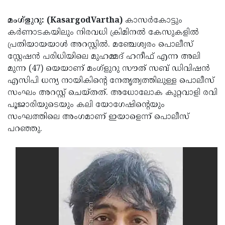
Election
Maha
മംഗ്ളുറു: (KasargodVartha)
കാസർകോട്ടും
Shivarathri
International
കർണാടകയിലും നിരവധി ക്രിമിനൽ കേസുകളിൽ
Women's
Anti-
പ്രതിയായയാൾ അറസ്റ്റിൽ. മഞ്ചേശ്വരം പൊലീസ്
സ്റ്റേഷൻ പരിധിയിലെ മുഹമ്മദ് ഹനീഫ് എന്ന അലി
Day
Drug
Attukal
മുന്ന (47) യെയാണ് മംഗ്ളുറു സൗത് സബ് ഡിവിഷൻ
Campaign
Pongala
Holi
എസിപി ധന്യ നായികിന്റെ നേതൃത്വത്തിലുള്ള പൊലീസ്
സംഘം അറസ്റ്റ് ചെയ്തത്. അധോലോക കുറ്റവാളി രവി
2025
2025
IPL
പൂജാരിയുടെയും കലി യോഗേഷിന്റെയും
2025
Eid
സംഘത്തിലെ അംഗമാണ് ഇയാളെന്ന് പൊലീസ്
പറഞ്ഞു.
Al-
Waqf
Fitr
Bill
Vishu
2025
Controversy
Festival
Good
2025
Friday
Easter
Observance
Sunday
By-
2025
2025
Election
Bihar