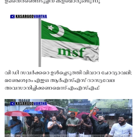
ഉപതെരഞ്ഞെടുപ്പിന് കളമൊരുങ്ങുന്നു
വി ഡി സവർക്കറെ ഉൾപ്പെടുത്തി വിവാദ ചോദ്യാവലി;
മഞ്ചേശ്വരം എഇഒ ആർഎസ്എസ് ദാസ്യവേല
അവസാനിപ്പിക്കണമെന്ന് എംഎസ്എഫ്