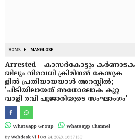
Fitr
May
Day
Eid
Al
Independence
Ad'ha
Day
Onam
HOME
MANGLORE
J&K
State
Arrested | കാസർകോട്ടും കർണാടക
Haryana
യിലും നിരവധി ക്രിമിനൽ കേസുക
Assembly
State
Diwali
ളിൽ പ്രതിയായയാൾ അറസ്റ്റിൽ;
Elections
Assembly
Christmas
'പിടിയിലായത് അധോലോക കുറ്റ
Elections
വാളി രവി പൂജാരിയുടെ സംഘാംഗം'
New-
Year
Republic
Day
Budget
Whatsapp Group
Whatsapp Channel
Delhi
By
Webdesk Vi
Oct 24, 2023, 16:57 IST