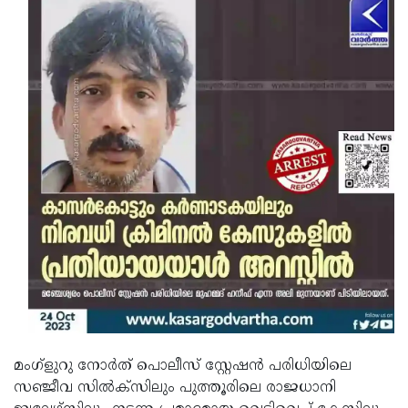
മംഗ്ളുറു നോർത് പൊലീസ് സ്റ്റേഷൻ പരിധിയിലെ
സഞ്ജീവ സിൽക്‌സിലും പുത്തൂരിലെ രാജധാനി