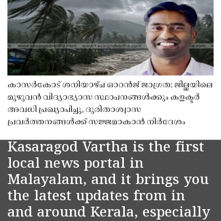
കാസർകോട് ശനിയാഴ്ച ഓറൻജ് ജാഗ്രത; ജില്ലയിലെ
മുഴുവൻ വിദ്യാഭ്യാസ സ്ഥാപനങ്ങൾക്കും കളക്ടർ
അവധി പ്രഖ്യാപിച്ചു, ദുരിതാശ്വാസ
പ്രവർത്തനങ്ങൾക്ക് സജ്ജമാകാൻ നിർദേശം
Kasaragod Vartha is the first
local news portal in
Malayalam, and it brings you
the latest updates from in
and around Kerala, especially