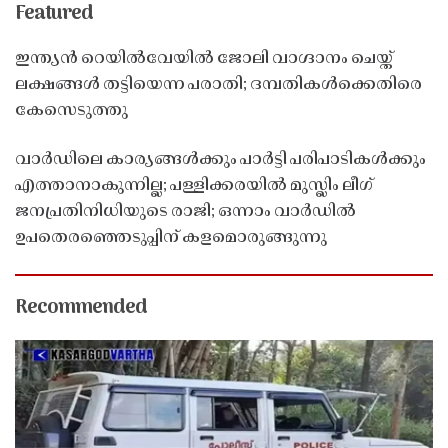
Featured
ഇന്ത്യൻ റെയിൽവേയിൽ ജോലി വാഗ്ദാനം ചെയ്ത്
ലക്ഷങ്ങൾ തട്ടിയെന്ന പരാതി; ദമ്പതികൾക്കെതിരെ
കേസെടുത്തു
വാർഡിലെ കാര്യങ്ങൾക്കും പാർട്ടി പരിപാടികൾക്കും
എത്താനാകുന്നില്ല; പള്ളിക്കരയിൽ മുസ്ലിം ലീഗ്
ജനപ്രതിനിധിയുടെ രാജി; ഒന്നാം വാർഡിൽ
ഉപതെരഞ്ഞെടുപ്പിന് കളമൊരുങ്ങുന്നു
Recommended