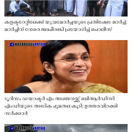
കളക്ടറേറ്റിലേക്ക് യുവമോർച്ചയുടെ പ്രതിഷേധ മാർച്ച്;
മാർച്ചിന് നേരെ ജലപീരങ്കി പ്രയോഗിച്ച് പൊലീസ്
ടൂറിസം ഡയറക്ടർ എം അഞ്ജനയ്ക്ക് ബിആർഡിസി
എംഡിയുടെ അധിക ചുമതല കൂടി; ഉത്തരവിറക്കി
സർക്കാർ