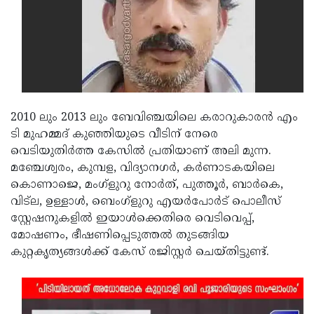
Updates
Assembly
Kerala
Polls
Local
Look
Body
Back
Election
2025
2010 ലും 2013 ലും ബേവിഞ്ചയിലെ കരാറുകാരന്‍ എം
ടി മുഹമ്മദ് കുഞ്ഞിയുടെ വീടിന് നേരെ
വെടിയുതിര്‍ത്ത കേസിൽ പ്രതിയാണ് അലി മുന്ന.
മഞ്ചേശ്വരം, കുമ്പള, വിദ്യാനഗർ, കർണാടകയിലെ
കൊണാജെ, മംഗ്ളുറു നോർത്, പുത്തൂർ, ബാർകെ,
വിട്‌ല, ഉള്ളാൾ, ബെംഗ്ളുറു എയർപോർട് പൊലീസ്
സ്റ്റേഷനുകളിൽ ഇയാൾക്കെതിരെ വെടിവെപ്പ്,
മോഷണം, ഭീഷണിപ്പെടുത്തൽ തുടങ്ങിയ
കുറ്റകൃത്യങ്ങൾക്ക് കേസ് രജിസ്റ്റർ ചെയ്തിട്ടുണ്ട്.