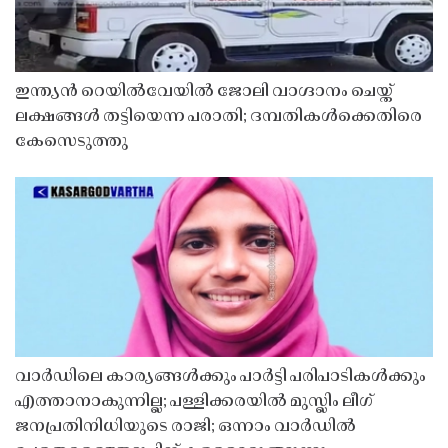
ഇന്ത്യൻ റെയിൽവേയിൽ ജോലി വാഗ്ദാനം ചെയ്ത്
ലക്ഷങ്ങൾ തട്ടിയെന്ന പരാതി; ദമ്പതികൾക്കെതിരെ
കേസെടുത്തു
വാർഡിലെ കാര്യങ്ങൾക്കും പാർട്ടി പരിപാടികൾക്കും
എത്താനാകുന്നില്ല; പള്ളിക്കരയിൽ മുസ്ലിം ലീഗ്
ജനപ്രതിനിധിയുടെ രാജി; ഒന്നാം വാർഡിൽ