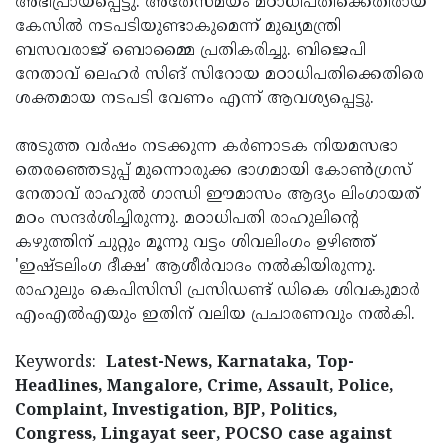
അഭിപ്രായപ്പെട്ടു. അതേസമയം മഠാധിപതിക്കെതിരായ
കേസില്‍ നടപടിയുണ്ടാകുമെന്ന് മുഖ്യമന്ത്രി
ബസവരാജ് ബൊമ്മൈ പ്രതികരിച്ചു. ബിജെപി
നേതാവ് ലെഹര്‍ സിങ് സിറോയ മഠാധിപതിക്കെതിരെ
ശക്തമായ നടപടി വേണം എന്ന് ആവശ്യപ്പെട്ടു.
അടുത്ത വര്‍ഷം നടക്കുന്ന കര്‍ണാടക നിയമസഭാ
തെരഞ്ഞെടുപ്പ് മുന്നൊരുക്ക ഭാഗമായി കോണ്‍ഗ്രസ്
നേതാവ് രാഹുല്‍ ഗാന്ധി ഈമാസം ആദ്യം ലിംഗായത്
മഠം സന്ദര്‍ശിച്ചിരുന്നു. മഠാധിപതി രാഹുലിന്റെ
കഴുത്തിന് ചുറ്റും മൂന്നു വട്ടം ശിവലിംഗം ഉഴിഞ്ഞ്
'ഇഷ്ടലിംഗ ദീക്ഷ' ആശീര്‍വാദം നല്‍കിയിരുന്നു.
രാഹുലും കെപിസിസി പ്രസിഡണ്ട് ഡികെ ശിവകുമാര്‍
എംഎല്‍എയും ഇതിന് വലിയ പ്രചാരണവും നല്‍കി.
Keywords:
Latest-News, Karnataka, Top-
Headlines, Mangalore, Crime, Assault, Police,
Complaint, Investigation, BJP, Politics,
Congress, Lingayat seer, POCSO case against