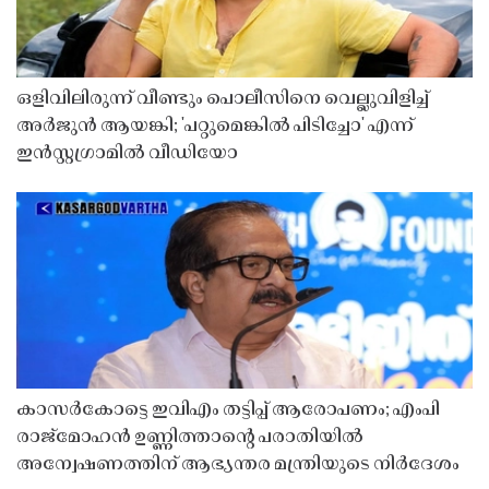
ഒളിവിലിരുന്ന് വീണ്ടും പൊലീസിനെ വെല്ലുവിളിച്ച്
അർജുൻ ആയങ്കി; 'പറ്റുമെങ്കിൽ പിടിച്ചോ' എന്ന്
ഇൻസ്റ്റഗ്രാമിൽ വീഡിയോ
കാസർകോട്ടെ ഇവിഎം തട്ടിപ്പ് ആരോപണം; എംപി
രാജ്‌മോഹൻ ഉണ്ണിത്താന്റെ പരാതിയിൽ
അന്വേഷണത്തിന് ആഭ്യന്തര മന്ത്രിയുടെ നിർദേശം