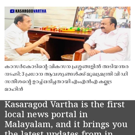
കാസർകോടിൻ്റെ വികസന പ്രശ്നങ്ങളിൽ അടിയന്തര
നടപടി; 3 പ്രധാന ആവശ്യങ്ങൾക്ക് മുഖ്യമന്ത്രി വി ഡി
സതീശൻ്റെ ഉറപ്പ് ലഭിച്ചതായി എംഎൽഎ കല്ലട്ര
മാഹിൻ
Kasaragod Vartha is the first
local news portal in
Malayalam, and it brings you