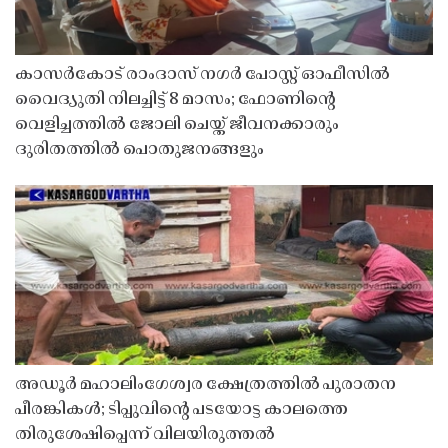
കാസർകോട് രാംദാസ് നഗർ പോസ്റ്റ് ഓഫീസിൽ
വൈദ്യുതി നിലച്ചിട്ട് 8 മാസം; ഫോണിൻ്റെ
വെളിച്ചത്തിൽ ജോലി ചെയ്ത് ജീവനക്കാരും
ദുരിതത്തിൽ പൊതുജനങ്ങളും
അഡൂർ മഹാലിംഗേശ്വര ക്ഷേത്രത്തിൽ പുരാതന
പീരങ്കികൾ; ടിപ്പുവിൻ്റെ പടയോട്ട കാലത്തെ
തിരുശേഷിപ്പെന്ന് വിലയിരുത്തൽ