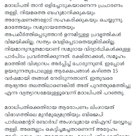
മഠാധിപതി താന്‍ ഒളിച്ചോടുകയാണെന്ന പ്രചാരണം
തള്ളി. നിയമത്തെ ബഹുമാനിക്കുകയും
അന്വേഷണങ്ങളോട് സഹകരിക്കുകയും ചെയ്യുന്നു.
മഠത്തേയും സമുദായത്തേയും
അപകീര്‍ത്തിപ്പെടുത്താന്‍ ഉന്നമിട്ടുള്ള പ്രവൃത്തികള്‍
വിജയിക്കില്ല. സത്യം വെളിപ്പെടാതെയുമിരിക്കില്ല.
നിയമാനുസൃതമായാണ് സമുദായ വിദ്യാര്‍ഥികള്‍ക്കുള്ള
പാര്‍പിടം പ്രവര്‍ത്തിക്കുന്നത്. രക്ഷിതാക്കള്‍, സമൂഹം
മഠത്തില്‍ വിശ്വാസം അര്‍പ്പിച്ച് പോരുന്നുണ്ട്. ഇപ്പോള്‍
ഉയരുന്നതുപോലുള്ള ആക്ഷേപങ്ങള്‍ കഴിഞ്ഞ 15
വര്‍ഷമായി തങ്ങള്‍ നേരിടുന്നതാണ്. ഇതുവരെ
ആഭ്യന്തര തലത്തിലാണെങ്കില്‍ അത് പുറത്തുമെത്തിച്ചു
എന്ന വ്യത്യാസമേയുള്ളൂവെന്ന് മഠാധിപതി പറഞ്ഞു.
മഠാധിപതിക്കെതിരായ ആരോപണം ലിംഗായത്
വിഭാഗത്തിലെ മുന്‍മുഖ്യമന്ത്രിയും ബിജെപി
പാര്‍ലമെന്ററി ബോര്‍ഡ് അംഗവുമായ ബിഎസ് യദ്യൂരപ്പ
തള്ളി. അതെല്ലാം കെട്ടിച്ചമച്ചതാണെന്ന് അദ്ദേഹം