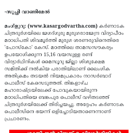
Election
Maha
-സൂപ്പി വാണിമേല്‍
Shivarathri
International
Women's
Anti-
മംഗ്‌ളുറു: (www.kasargodvartha.com)
കര്‍ണാടക
ചിത്രദുര്‍ഗയിലെ ജഗദ്ഗുരു മുരുഗരാജേന്ദ്ര വിദ്യാപീഠം
Day
Drug
Attukal
മഠാധിപതി ശിവമൂര്‍ത്തി മുരുഗ ശരണരുവിനെതിരെ
Campaign
Pongala
Holi
'പോസ്‌കോ' കേസ്. മഠത്തിലെ താമസസൗകര്യം
ഉപയോഗിക്കുന്ന 15,16 വയസുള്ള രണ്ട്
2025
2025
IPL
വിദ്യാര്‍ഥിനികള്‍ മൈസൂറു ജില്ലാ ശിശുക്ഷേമ
2025
Eid
സമിതിക്ക് നല്‍കിയ പരാതിയിലാണ് ലൈംഗിക
അതിക്രമം തടയല്‍ നിയമപ്രകാരം നാസര്‍ബാദ്
Al-
Waqf
പൊലീസ് കേസെടുത്തത്. തിങ്കളാഴ്ച
Fitr
Bill
Vishu
മഹാരാഷ്ട്രയിലേക്ക് പോവുകയായിരുന്ന
2025
മഠാധിപതിയെ ബങ്കപുര പൊലീസ് വഴിതടഞ്ഞ്
Controversy
Festival
Good
ചിത്രദുര്‍ഗയിലേക്ക് തിരിച്ചയച്ചു. അദ്ദേഹം കര്‍ണാടക
2025
Friday
Easter
പൊലീസിനെ ഭയന്ന് ഒളിച്ചോടിയതാണെന്നാണ്
പ്രചാരണം.
Observance
Sunday
By-
2025
2025
Election
Bihar