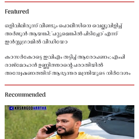
Featured
ഒളിവിലിരുന്ന് വീണ്ടും പൊലീസിനെ വെല്ലുവിളിച്ച്
അർജുൻ ആയങ്കി; 'പറ്റുമെങ്കിൽ പിടിച്ചോ' എന്ന്
ഇൻസ്റ്റഗ്രാമിൽ വീഡിയോ
കാസർകോട്ടെ ഇവിഎം തട്ടിപ്പ് ആരോപണം; എംപി
രാജ്‌മോഹൻ ഉണ്ണിത്താന്റെ പരാതിയിൽ
അന്വേഷണത്തിന് ആഭ്യന്തര മന്ത്രിയുടെ നിർദേശം
Recommended