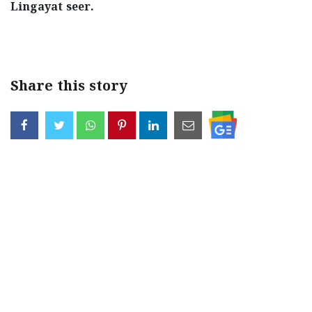
Lingayat seer.
< !- START disable copy paste -->
Share this story