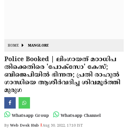
Fitr
May
Day
Eid
Al
Independence
Ad'ha
Day
Onam
HOME
MANGLORE
J&K
State
Police Booked | ലിംഗായത് മഠാധിപ
Haryana
തിക്കെതിരെ 'പോക്‌സോ' കേസ്;
Assembly
State
Diwali
ബിജെപിയില്‍ ഭിന്നത; പ്രതി രാഹുല്‍
Elections
Assembly
Christmas
ഗാന്ധിയെ ആശീര്‍വദിച്ച ശിവമൂര്‍ത്തി
Elections
മുരുഗ
New-
Year
Republic
Day
Budget
Whatsapp Group
Whatsapp Channel
Delhi
By
Web Desk Hub
Aug 30, 2022, 17:10 IST