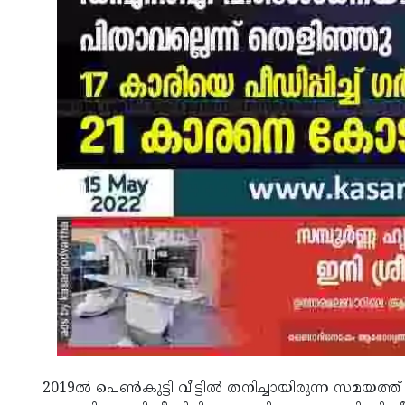
2019ൽ പെൺകുട്ടി വീട്ടിൽ തനിച്ചായിരുന്ന സമയത്