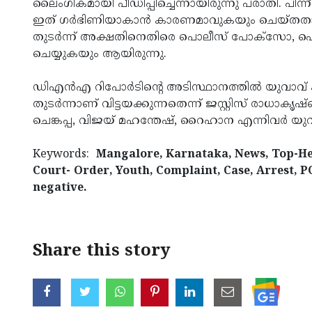
ലൈംഗികമായി പീഡിപ്പിച്ചെന്നായിരുന്നു പരാതി. പ
ഇത് ഗർഭിണിയാകാൻ കാരണമാവുകയും ചെയ്തതായും
തുടർന്ന് അക്ഷതിനെതിരെ പൊലീസ് പോക്‌സോ, ഐപി
ചെയ്യുകയും ആയിരുന്നു.
ഡിഎൻഎ റിപോർടിന്റെ അടിസ്ഥാനത്തിൽ യുവാവ് കുട്ട
തുടർന്നാണ് വിട്ടയക്കുന്നതെന്ന് ജസ്റ്റിസ് രാധാ
ചെങ്കപ്പ, വിജയ് മഹന്തേഷ്, റൈഹാന എന്നിവർ യുവാവ
Keywords:
Mangalore, Karnataka, News, Top-Head
Court- Order, Youth, Complaint, Case, Arrest, 
negative.
< !- START disable copy paste -->
Share this story