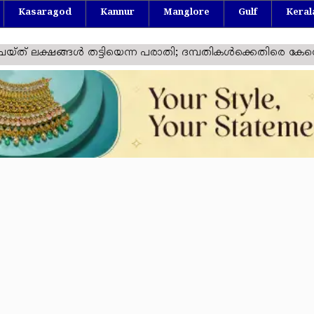
Kasaragod
Kannur
Manglore
Gulf
Keral