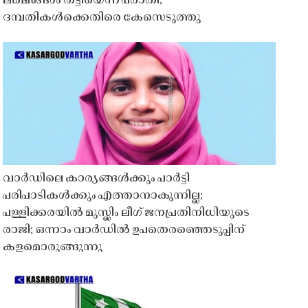
ലക്ഷങ്ങൾ തട്ടിയെന്ന പരാതി;
ദമ്പതികൾക്കെതിരെ കേസെടുത്തു
വാർഡിലെ കാര്യങ്ങൾക്കും പാർട്ടി
പരിപാടികൾക്കും എത്താനാകുന്നില്ല;
പള്ളിക്കരയിൽ മുസ്ലിം ലീഗ് ജനപ്രതിനിധിയുടെ
രാജി; ഒന്നാം വാർഡിൽ ഉപതെരഞ്ഞെടുപ്പിന്
കളമൊരുങ്ങുന്നു