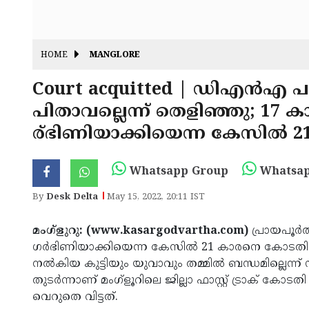
HOME
MANGLORE
Court acquitted | ഡിഎൻഎ 
പിതാവല്ലെന്ന് തെളിഞ്ഞു; 17 കാ
ര്ഭിണിയാക്കിയെന്ന കേസിൽ 2
Whatsapp Group
Whatsap
By
Desk Delta
May 15, 2022, 20:11 IST
മംഗ്ളുറു: (www.kasargodvartha.com)
പ്രായപൂർത
ഗർഭിണിയാക്കിയെന്ന കേസിൽ 21 കാരനെ കോടതി വെ
നൽകിയ കുട്ടിയും യുവാവും തമ്മിൽ ബന്ധമില്ല
തുടർന്നാണ് മംഗ്ളൂറിലെ ജില്ലാ ഫാസ്റ്റ് ട്രാക് 
വെറുതെ വിട്ടത്.