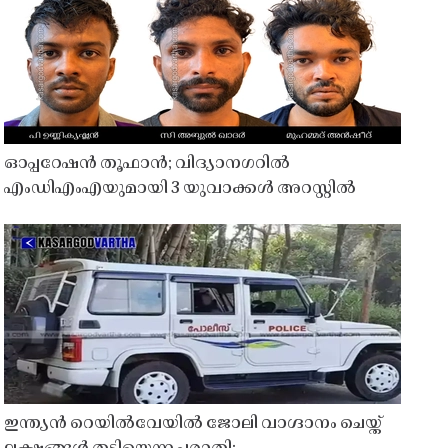
ഓപ്പറേഷൻ തൂഫാൻ; വിദ്യാനഗറിൽ
എംഡിഎംഎയുമായി 3 യുവാക്കൾ അറസ്റ്റിൽ
ഇന്ത്യൻ റെയിൽവേയിൽ ജോലി വാഗ്ദാനം ചെയ്ത്