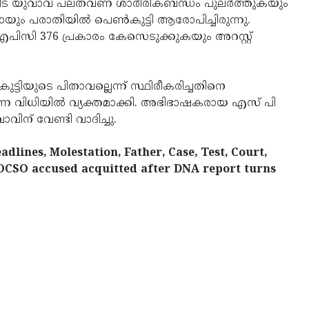
ിന്നീട് യുവാവ് പലതവണ ശാരീരികബന്ധം പുലർത്തുകയും
 പരാതിയിൽ പെൺകുട്ടി ആരോപിച്ചിരുന്നു.
സി 376 പ്രകാരം കേസെടുക്കുകയും അറസ്റ്റ്
ിയുടെ പിതാവല്ലെന്ന് സ്ഥിരീകരിച്ചതിനെ
കൃഷ്ണ വിധിയിൽ വ്യക്തമാക്കി. അഭിഭാഷകരായ എസ് പി
ിന് വേണ്ടി വാദിച്ചു.
lines, Molestation, Father, Case, Test, Court,
POCSO accused acquitted after DNA report turns