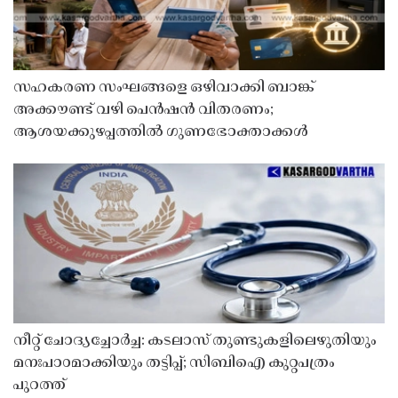
സഹകരണ സംഘങ്ങളെ ഒഴിവാക്കി ബാങ്ക്
അക്കൗണ്ട് വഴി പെൻഷൻ വിതരണം;
ആശയക്കുഴപ്പത്തിൽ ഗുണഭോക്താക്കൾ
നീറ്റ് ചോദ്യച്ചോർച്ച: കടലാസ് തുണ്ടുകളിലെഴുതിയും
മനഃപാഠമാക്കിയും തട്ടിപ്പ്; സിബിഐ കുറ്റപത്രം
പുറത്ത്