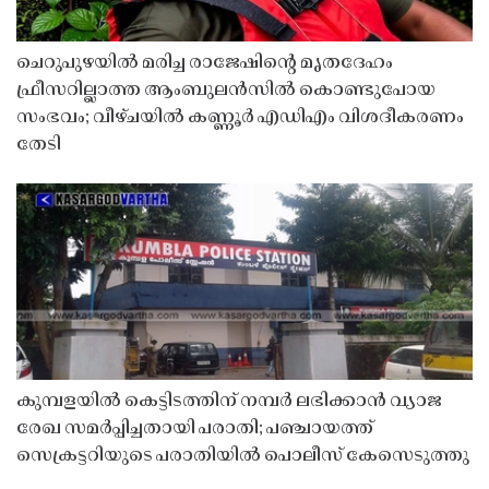
ചെറുപുഴയിൽ മരിച്ച രാജേഷിൻ്റെ മൃതദേഹം
ഫ്രീസറില്ലാത്ത ആംബുലൻസിൽ കൊണ്ടുപോയ
സംഭവം; വീഴ്ചയിൽ കണ്ണൂർ എഡിഎം വിശദീകരണം
തേടി
കുമ്പളയിൽ കെട്ടിടത്തിന് നമ്പർ ലഭിക്കാൻ വ്യാജ
രേഖ സമർപ്പിച്ചതായി പരാതി; പഞ്ചായത്ത്
സെക്രട്ടറിയുടെ പരാതിയിൽ പൊലീസ് കേസെടുത്തു