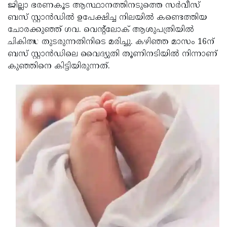
Election
Maha
ജില്ലാ ഭരണകൂട ആസ്ഥാനത്തിനടുത്തെ സര്‍വീസ്
ബസ് സ്റ്റാന്‍ഡില്‍ ഉപേക്ഷിച്ച നിലയില്‍ കണ്ടെത്തിയ
Shivarathri
International
ചോരക്കുഞ്ഞ് ഗവ. വെന്റ്‌ലോക് ആശുപത്രിയില്‍
Women's
Anti-
ചികിത്സ തുടരുന്നതിനിടെ മരിച്ചു. കഴിഞ്ഞ മാസം 16ന്
ബസ് സ്റ്റാന്‍ഡിലെ വൈദ്യുതി തൂണിനടിയില്‍ നിന്നാണ്
Day
Drug
Attukal
കുഞ്ഞിനെ കിട്ടിയിരുന്നത്.
Campaign
Pongala
Holi
2025
2025
IPL
2025
Eid
Al-
Waqf
Fitr
Bill
Vishu
2025
Controversy
Festival
Good
2025
Friday
Easter
Observance
Sunday
By-
2025
2025
Election
Bihar