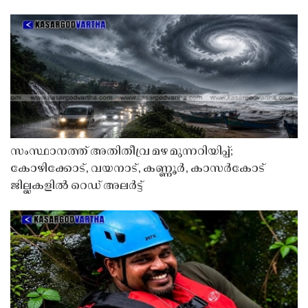
സംസ്ഥാനത്ത് അതിതീവ്ര മഴ മുന്നറിയിപ്പ്;
കോഴിക്കോട്, വയനാട്, കണ്ണൂർ, കാസർകോട്
ജില്ലകളിൽ റെഡ് അലർട്ട്