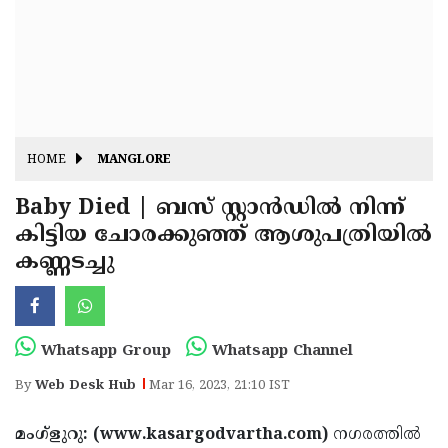
Fitr
May
Day
Eid
Al
Independence
Ad'ha
Day
Onam
HOME
MANGLORE
J&K
State
Baby Died | ബസ് സ്റ്റാന്‍ഡില്‍ നിന്ന്
Haryana
കിട്ടിയ ചോരക്കുഞ്ഞ് ആശുപത്രിയില്‍
Assembly
State
Diwali
കണ്ണടച്ചു
Elections
Assembly
Christmas
Elections
New-
Year
Republic
Whatsapp Group
Whatsapp Channel
Day
Budget
By
Web Desk Hub
Mar 16, 2023, 21:10 IST
Delhi
മംഗ്‌ളുറു: (www.kasargodvartha.com)
നഗരത്തില്‍