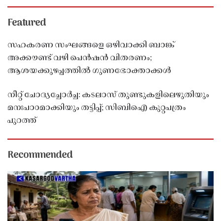
Featured
സഹകരണ സംഘങ്ങളെ ഒഴിവാക്കി ബാങ്ക്
അക്കൗണ്ട് വഴി പെൻഷൻ വിതരണം;
ആശയക്കുഴപ്പത്തിൽ ഗുണഭോക്താക്കൾ
നീറ്റ് ചോദ്യച്ചോർച്ച: കടലാസ് തുണ്ടുകളിലെഴുതിയും
മനഃപാഠമാക്കിയും തട്ടിപ്പ്; സിബിഐ കുറ്റപത്രം
പുറത്ത്
Recommended