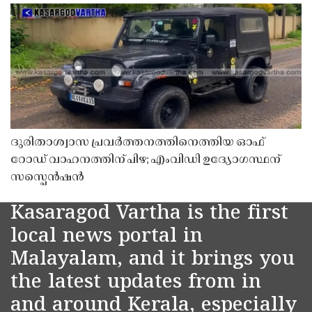
ദുരിതാശ്വാസ പ്രവർത്തനത്തിനെത്തിയ ഓഫ്
റോഡ് വാഹനത്തിന് പിഴ; എംവിഡി ഉദ്യോഗസ്ഥന്
സസ്പെൻഷൻ
Kasaragod Vartha is the first
local news portal in
Malayalam, and it brings you
the latest updates from in
and around Kerala, especially