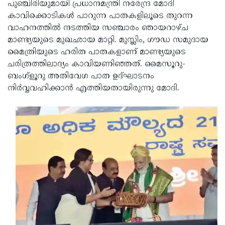
Election
പുഞ്ചിരിയുമായി പ്രധാനമന്ത്രി നരേന്ദ്ര മോദി
Maha
കാവിക്കൊടികള്‍ പാറുന്ന പാതകളിലൂടെ തുറന്ന
Shivarathri
International
വാഹനത്തില്‍ നടത്തിയ സഞ്ചാരം ഞായറാഴ്ച
Women's
മാണ്ട്യയുടെ മുഖഛായ മാറ്റി. മുസ്ലിം, ഗൗഡ സമുദായ
Anti-
മൈത്രിയുടെ ഹരിത പാതകളാണ് മാണ്ട്യയുടെ
Day
Drug
Attukal
ചരിത്രത്തിലാദ്യം കാവിയണിഞ്ഞത്. മൈസൂറു-
Campaign
Pongala
ബംഗ്‌ളൂറു അതിവേഗ പാത ഉദ്ഘാടനം
Holi
നിര്‍വ്വവഹിക്കാന്‍ എത്തിയതായിരുന്നു മോദി.
2025
2025
IPL
2025
Eid
Al-
Waqf
Fitr
Bill
Vishu
2025
Controversy
Festival
Good
2025
Friday
Easter
Observance
Sunday
By-
2025
2025
Election
Bihar