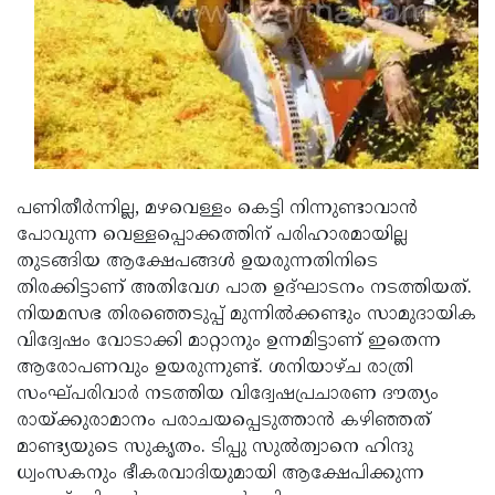
പണിതീര്‍ന്നില്ല, മഴവെള്ളം കെട്ടി നിന്നുണ്ടാവാന്‍
പോവുന്ന വെള്ളപ്പൊക്കത്തിന് പരിഹാരമായില്ല
തുടങ്ങിയ ആക്ഷേപങ്ങള്‍ ഉയരുന്നതിനിടെ
തിരക്കിട്ടാണ് അതിവേഗ പാത ഉദ്ഘാടനം നടത്തിയത്.
നിയമസഭ തിരഞ്ഞെടുപ്പ് മുന്നില്‍ക്കണ്ടും സാമുദായിക
വിദ്വേഷം വോടാക്കി മാറ്റാനും ഉന്നമിട്ടാണ് ഇതെന്ന
ആരോപണവും ഉയരുന്നുണ്ട്. ശനിയാഴ്ച രാത്രി
സംഘ്പരിവാര്‍ നടത്തിയ വിദ്വേഷപ്രചാരണ ദൗത്യം
രായ്ക്കുരാമാനം പരാചയപ്പെടുത്താന്‍ കഴിഞ്ഞത്
മാണ്ട്യയുടെ സുകൃതം. ടിപ്പു സുല്‍ത്വാനെ ഹിന്ദു
ധ്വംസകനും ഭീകരവാദിയുമായി ആക്ഷേപിക്കുന്ന