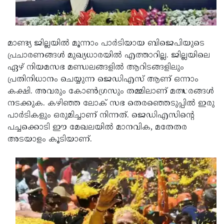
Updates
Assembly
Kerala
Polls
Local
Look
മാണ്ട്യ ജില്ലയില്‍ മൂന്നാം പാര്‍ടിയായ ബിജെപിയുടെ
Body
Back
പ്രചാരണങ്ങള്‍ മുഖ്യധാരയില്‍ എത്താറില്ല. ജില്ലയിലെ
Election
2025
ഏഴ് നിയമസഭ മണ്ഡലങ്ങളില്‍ ആറിടങ്ങളിലും
പ്രതിനിധാനം ചെയ്യുന്ന ജെഡിഎസ് ആണ് ഒന്നാം
കക്ഷി. അവരും കോണ്‍ഗ്രസും തമ്മിലാണ് മത്സരങ്ങള്‍
നടക്കുക. കഴിഞ്ഞ ലോക് സഭ തെരഞ്ഞെടുപ്പില്‍ ഇരു
പാര്‍ടികളും ഒരുമിച്ചാണ് നിന്നത്. ജെഡിഎസിന്റെ
പച്ചക്കൊടി ഈ മേഖലയില്‍ മാനവിക, മതേതര
അടയാളം കൂടിയാണ്.