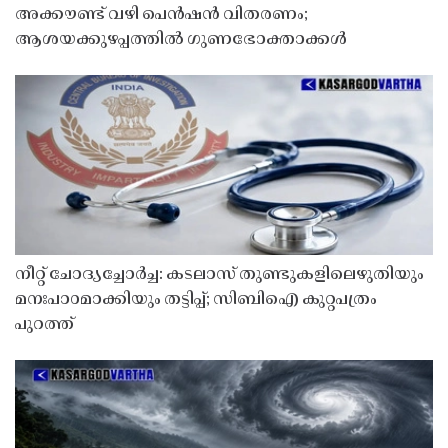
അക്കൗണ്ട് വഴി പെൻഷൻ വിതരണം;
ആശയക്കുഴപ്പത്തിൽ ഗുണഭോക്താക്കൾ
നീറ്റ് ചോദ്യച്ചോർച്ച: കടലാസ് തുണ്ടുകളിലെഴുതിയും
മനഃപാഠമാക്കിയും തട്ടിപ്പ്; സിബിഐ കുറ്റപത്രം
പുറത്ത്