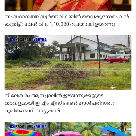
സംസ്ഥാനത്ത് സ്വർണവിലയിൽ വൈകുന്നേരം വൻ
കുതിപ്പ്; പവൻ വില 1,10,920 രൂപയായി ഉയർന്നു
നീലേശ്വരം ആനച്ചാലിൽ ഇഴജന്തുക്കളുടെ
താവളമായി ഇ എം എസ് ടൗൺഹാൾ പരിസരം;
ദുരിതം പേറി നാട്ടുകാർ