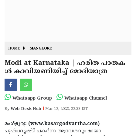
Fitr
May
Day
Eid
Al
Independence
Ad'ha
Day
Onam
HOME
MANGLORE
J&K
State
Modi at Karnataka | ഹരിത പാതക
Haryana
ള്‍ കാവിയണിയിച്ച് മോദിയാത്ര
Assembly
State
Diwali
Elections
Assembly
Christmas
Elections
New-
Whatsapp Group
Whatsapp Channel
Year
Republic
By
Web Desk Hub
Mar 12, 2023, 22:33 IST
Day
Budget
മംഗ്‌ളൂറു: (www.kasargodvartha.com)
Delhi
പുഷ്പവൃഷ്ടി പകര്‍ന്ന ആവേശവും മായാ