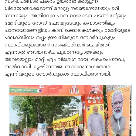
സംഘ്പരിവാര്‍ പകരം ഉയര്‍ത്തിക്കാട്ടുന്ന
ധീരയോദ്ധാക്കളാണ് ദൊഡ്ഡ നഞ്ചെഗൗഡയും ഉറി
ഗൗഡയും. അതിവേഗ പാത ഉദ്ഘാടന ചടങ്ങിന്റേയും
മോദിയുടെ റോഡ് ഷോയുടേയും കവാടത്തിലും
പാതയോരങ്ങളിലും കാവിക്കൊടികള്‍ക്കും മോദിയുടെ
ഫ്‌ലക്‌സിനും ഒപ്പം ഈ ധീരരുടെ ബോര്‍ഡുകളും
സ്ഥാപിക്കുകയാണ് സംഘ്പരിവാര്‍ ചെയ്തത്.
എന്നാല്‍ ഞായറാഴ്ച പുലര്‍ന്നപ്പോഴേക്കും
അവയെല്ലാം മാറ്റി എം വിശ്വേശ്വരായ, കെംപെഗൗഡ,
നാല്‍വാഡി കൃഷ്ണരാജ, ബാലഗംഗാധരനാഥ
എന്നിവരുടെ ബോര്‍ഡുകള്‍ സ്ഥാപിക്കാനായി.