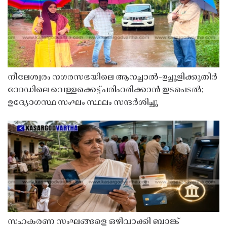
നീലേശ്വരം നഗരസഭയിലെ ആനച്ചാൽ-ഉച്ചൂളിക്കുതിർ
റോഡിലെ വെള്ളക്കെട്ട് പരിഹരിക്കാൻ ഇടപെടൽ;
ഉദ്യോഗസ്ഥ സംഘം സ്ഥലം സന്ദർശിച്ചു
സഹകരണ സംഘങ്ങളെ ഒഴിവാക്കി ബാങ്ക്