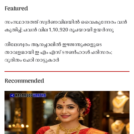
Featured
സംസ്ഥാനത്ത് സ്വർണവിലയിൽ വൈകുന്നേരം വൻ
കുതിപ്പ്; പവൻ വില 1,10,920 രൂപയായി ഉയർന്നു
നീലേശ്വരം ആനച്ചാലിൽ ഇഴജന്തുക്കളുടെ
താവളമായി ഇ എം എസ് ടൗൺഹാൾ പരിസരം;
ദുരിതം പേറി നാട്ടുകാർ
Recommended