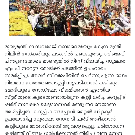
മുഖ്യമന്ത്രി ബസവരാജ് ബൊമ്മൈയും കേന്ദ്ര മന്ത്രി
നിഥിന്‍ ഗഡ്കരിയും ചടങ്ങില്‍ പങ്കെടുത്തു. ബിജെപി
പിന്തുണയോടെ മാണ്ട്യയില്‍ നിന്ന് വിജയിച്ച സുമലത
എം പി നരേന്ദ്ര മോദിക്ക് ചടങ്ങില്‍ ഉപഹാരം
സമര്‍പ്പിച്ചു. അവര്‍ ബിജെപിയില്‍ ചേര്‍ന്നു എന്ന ഓളം
നിയമസഭ തെരഞ്ഞെടുപ്പി സൃഷ്ടിക്കാന്‍ കഴിയും.
മോദിയുടെ റോഡ്‌ഷോ വീക്ഷിക്കാന്‍ എത്തിയ
സ്ത്രീയുടെ കൂടെയുണ്ടായിരുന്ന കുട്ടി ധരിച്ച കറുപ്പ് ടി
ഷര്‍ട് സുരക്ഷാ ഉദ്യോഗസ്ഥര്‍ രണ്ടു തവണയാണ്
അഴിപ്പിച്ചത്. കറുപ്പ് കണ്ടപ്പോള്‍ മെറ്റല്‍ ഡിറ്റക്ടര്‍
ഉപയോഗിച്ച സുരക്ഷാ സേന ടി ഷര്‍ട് അഴിക്കാന്‍
കുട്ടിയുടെ മാതാവിനോട് ആവശ്യപ്പെട്ടു. പരിശോധന
കഴിഞ്ഞ് വീണ്ടും ധരിപ്പിക്കുന്നത് തിരിച്ചു വന്ന സേന