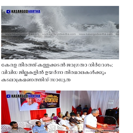
കേരള തീരത്ത് കള്ളക്കടൽ ജാഗ്രതാ നിർദേശം;
വിവിധ ജില്ലകളിൽ ഉയർന്ന തിരമാലകൾക്കും
കടലാക്രമണത്തിന് സാധ്യത