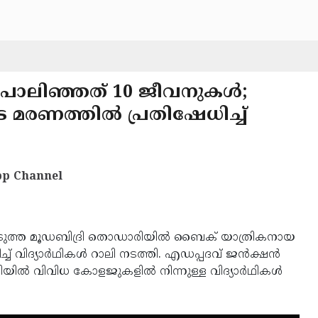
 പൊലിഞ്ഞത് 10 ജീവനുകൾ;
മരണത്തിൽ പ്രതിഷേധിച്ച്
p Channel
നടുത്ത മൂഡബിദ്രി തൊഡാരിയിൽ ബൈക് യാത്രികനായ
ധിച്ച് വിദ്യാർഥികൾ റാലി നടത്തി. എഡപ്പദവ് ജൻക്ഷൻ
 റാലിയിൽ വിവിധ കോളജുകളിൽ നിന്നുള്ള വിദ്യാർഥികൾ