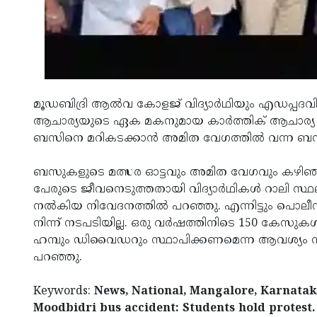
മൂഡബിദ്രി ആൽവ കോളജ് വിദ്യാർഥിയും എഡപ്പദവിലെ
ആചാര്യയുടെ ഏക മകനുമായ കാർത്തിക് ആചാര്യ (19)
ബസിനെ മറികടക്കാൻ അമിത വേഗത്തിൽ വന്ന ബസ് ബൈ
ബസുകളുടെ മത്സര ഓട്ടവും അമിത വേഗവും കഴി
പേരുടെ ജീവനെടുത്തതായി വിദ്യാർഥികൾ റാലി സ്
നൽകിയ നിവേദനത്തിൽ പറഞ്ഞു. എന്നിട്ടും പൊലീ
നിന്ന് നടപടിയില്ല. ഒരു വർഷത്തിനിടെ 150 കേസ
ഹമ്പും ഡിവൈഡറും സ്ഥാപിക്കണമെന്ന ആവശ്യം നടപ
പറഞ്ഞു.
Keywords:
News, National, Mangalore, Karnataka
Moodbidri bus accident: Students hold protest.