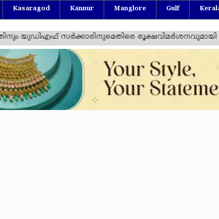
Kasaragod
Kannur
Manglore
Gulf
Keral