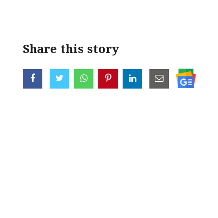
< !- START disable copy paste -->
Share this story