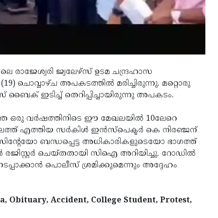
 രാജേശ്വരി ജ്വലേഴ്സ് ഉടമ ചന്ദ്രഹാസ
 ചൊവ്വാഴ്ച അപകടത്തിൽ മരിച്ചിരുന്നു. മറ്റൊരു
ക് ഇടിച്ച് തെറിപ്പിച്ചായിരുന്നു അപകടം.
ഞ്ഞ ഒരു വർഷത്തിനിടെ ഈ മേഖലയിൽ 10ലേറെ
ഥലത്ത് എത്തിയ സർകിൾ ഇൻസ്പെക്ടർ കെ നിരഞ്ജന്
സിന്റേയോ ബന്ധപ്പെട്ട അധികാരികളുടെയോ ഭാഗത്ത്
ുകൾ രജിസ്റ്റർ ചെയ്തതായി സിഐ അറിയിച്ചു. റോഡിൽ
്പാക്കാൻ പൊലീസ് ശ്രമിക്കുമെന്നും അദ്ദേഹം
, Obituary, Accident, College Student, Protest,