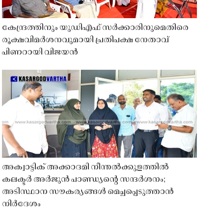
കേന്ദ്രത്തിനും യുഡിഎഫ് സർക്കാരിനുമെതിരെ
രൂക്ഷവിമർശനവുമായി പ്രതിപക്ഷ നേതാവ്
പിണറായി വിജയൻ
അക്വാട്ടിക് അക്കാദമി നീന്തൽക്കുളത്തിൽ
കലക്ടർ അർജുൻ പാണ്ഡ്യൻ്റെ സന്ദർശനം;
അടിസ്ഥാന സൗകര്യങ്ങൾ മെച്ചപ്പെടുത്താൻ
നിർദേശം