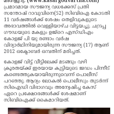
മംഗളൂറു: (www.kasargodvartha.com)
Election
Maha
പ്രമാദമായ സൗജന്യ വധക്കേസ് പ്രതി
Shivarathri
International
സന്തോഷ് റാവുവിനെ(52) സിബിഐ കോടതി
11 വര്‍ഷങ്ങള്‍ക്ക് ശേഷം തെളിവുകളുടെ
Women's
Anti-
അഭാവത്തില്‍ വെള്ളിയാഴ്ച വിട്ടയച്ചു. ചന്ദ്രപ്പ
Day
Drug
Attukal
ഗൗഡയുടെ മകളും ഉജ്‌റെ എസ്ഡിഎം
Campaign
Pongala
കോളജ് പി യു രണ്ടാം വര്‍ഷ
Holi
വിദ്യാര്‍ഥിനിയുമായിരുന്ന സൗജന്യ (17) ആണ്
2025
2025
IPL
2012 ഒക്ടോബര്‍ ഒമ്പതിന് മരിച്ചത്.
2025
Eid
കോളജ് വിട്ട് വീട്ടിലേക്ക് മടങ്ങും വഴി
Al-
Waqf
ക്രൂരതയ്ക്ക് ഇരയായ കുട്ടിയുടെ ജഡം പിന്നീട്
കണ്ടെത്തുകയായിരുന്നുവെന്ന് പൊലീസ്
Fitr
Bill
Vishu
പറഞ്ഞു. ആദ്യം ലോകല്‍ പൊലീസും തുടര്‍ന്ന്
2025
Controversy
Festival
Good
സിഐഡി വിഭാഗവും അന്വേഷിച്ച കേസ്
2025
Friday
ഏറെ പ്രക്ഷോഭങ്ങള്‍ക്ക് ശേഷമാണ്
Easter
സിബിഐക്ക് കൈമാറിയത്.
Observance
Sunday
By-
2025
2025
Election
Bihar