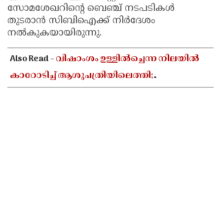
സോമശേഖറിന്റെ ബെഞ്ച് നടപടികള്‍
തുടരാന്‍ സിബിഐക്ക് നിര്‍ദേശം
നല്‍കുകയായിരുന്നു.
Also Read -
വിഷാംശം ഉള്ളിൽച്ചെന്ന നിലയിൽ
കാറോടിച്ച് ആശുപത്രിയിലെത്തി;
കളക്ടറേറ്റിലെ യുഡി ക്ലർക്കിൻ്റെ നില അതീവ
ഗുരുതരം