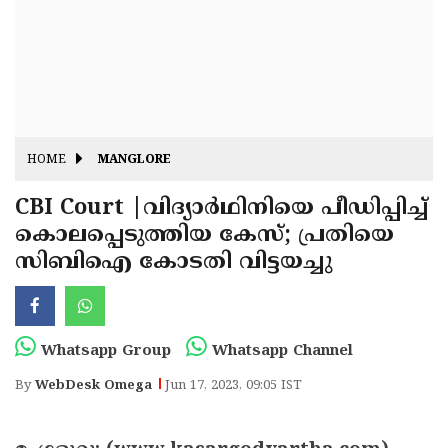
Fitr
May
Day
Eid
Al
Independence
Ad'ha
Day
Onam
HOME
MANGLORE
J&K
State
CBI Court |വിദ്യാര്‍ഥിനിയെ പീഡിപ്പിച്ച്
Haryana
കൊലപ്പെടുത്തിയ കേസ്; പ്രതിയെ
Assembly
State
Diwali
സിബിഐ കോടതി വിട്ടയച്ചു
Elections
Assembly
Christmas
Elections
New-
Year
Republic
Whatsapp Group
Whatsapp Channel
Day
Budget
By
WebDesk Omega
Jun 17, 2023, 09:05 IST
Delhi