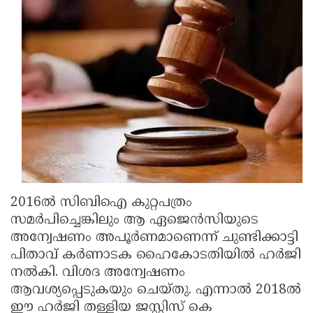
Updates
Assembly
Kerala
Polls
Local
Look
Body
Back
Election
2025
2016ല്‍ സിബിഐ കുറ്റപത്രം
സമര്‍പിച്ചെങ്കിലും ആ ഏജെന്‍സിയുടെ
അന്വേഷണം അപൂര്‍ണമാണെന്ന് ചുണ്ടിക്കാട്ടി
പിതാവ് കര്‍ണാടക ഹൈകോടതിയില്‍ ഹര്‍ജി
നല്‍കി. വിശദ അന്വേഷണം
ആവശ്യപ്പെടുകയും ചെയ്തു. എന്നാല്‍ 2018ല്‍
ഈ ഹര്‍ജി തള്ളിയ ജസ്റ്റിസ് കെ