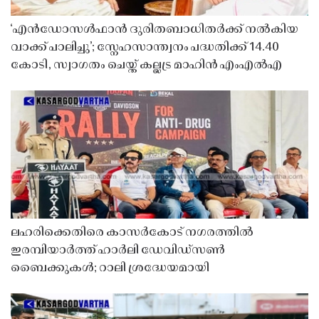
‘എൻഡോസൾഫാൻ ദുരിതബാധിതർക്ക് നൽകിയ
വാക്ക് പാലിച്ചു’; സ്നേഹസാന്ത്വനം പദ്ധതിക്ക് 14.40
കോടി, സ്വാഗതം ചെയ്ത് കല്ലട്ര മാഹിൻ എംഎൽഎ
ലഹരിക്കെതിരെ കാസർകോട് നഗരത്തിൽ
ഇരമ്പിയാർത്ത് ഹാർലി ഡേവിഡ്‌സൺ
ബൈക്കുകൾ; റാലി ശ്രദ്ധേയമായി