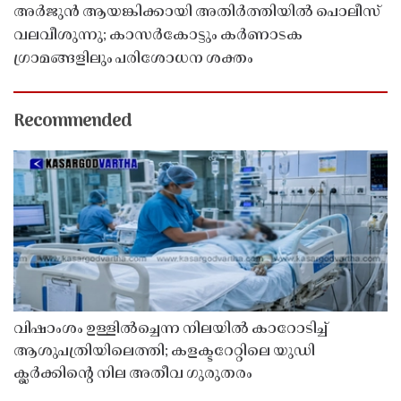
അർജുൻ ആയങ്കിക്കായി അതിർത്തിയിൽ പൊലീസ്
വലവീശുന്നു; കാസർകോട്ടും കർണാടക
ഗ്രാമങ്ങളിലും പരിശോധന ശക്തം
Recommended
വിഷാംശം ഉള്ളിൽച്ചെന്ന നിലയിൽ കാറോടിച്ച്
ആശുപത്രിയിലെത്തി; കളക്ടറേറ്റിലെ യുഡി
ക്ലർക്കിൻ്റെ നില അതീവ ഗുരുതരം