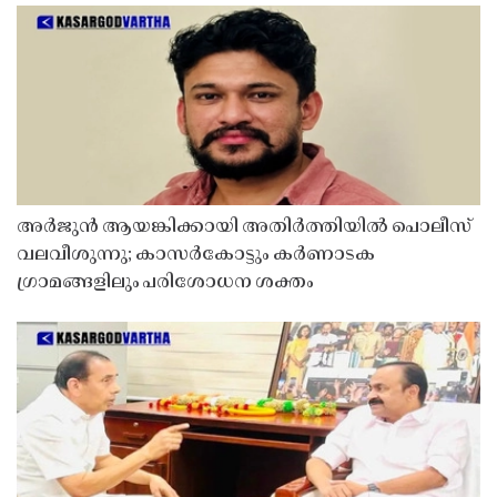
അർജുൻ ആയങ്കിക്കായി അതിർത്തിയിൽ പൊലീസ്
വലവീശുന്നു; കാസർകോട്ടും കർണാടക
ഗ്രാമങ്ങളിലും പരിശോധന ശക്തം