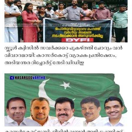
സ്കൂൾ ക്വിസിൽ സവർക്കറെ പുകഴ്ത്തി ചോദ്യം വൻ
വിവാദമായി: കാസർകോട്ട് വ്യാപക പ്രതിഷേധം,
അടിയന്തര റിപ്പോർട്ട് തേടി ഡിഡിഇ