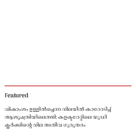
Featured
വിഷാംശം ഉള്ളിൽച്ചെന്ന നിലയിൽ കാറോടിച്ച്
ആശുപത്രിയിലെത്തി; കളക്ടറേറ്റിലെ യുഡി
ക്ലർക്കിൻ്റെ നില അതീവ ഗുരുതരം