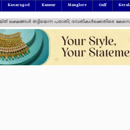
Kasaragod
Kannur
Manglore
Gulf
Keral