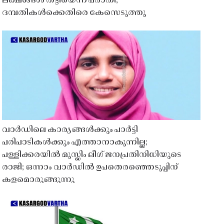
ലക്ഷങ്ങൾ തട്ടിയെന്ന പരാതി;
ദമ്പതികൾക്കെതിരെ കേസെടുത്തു
വാർഡിലെ കാര്യങ്ങൾക്കും പാർട്ടി
പരിപാടികൾക്കും എത്താനാകുന്നില്ല;
പള്ളിക്കരയിൽ മുസ്ലിം ലീഗ് ജനപ്രതിനിധിയുടെ
രാജി; ഒന്നാം വാർഡിൽ ഉപതെരഞ്ഞെടുപ്പിന്
കളമൊരുങ്ങുന്നു