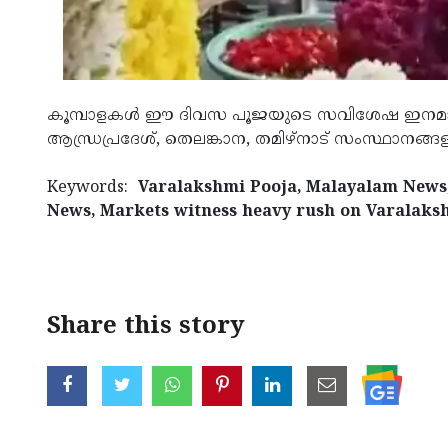
കൂമ്പാളകള്‍ ഈ ദിവസ പൂജയുടെ സവിശേഷ ഇനമായി വ
ആന്ധ്രപ്രദേശ്, തെലങ്കാന, തമിഴ്‌നാട് സംസ്ഥാനങ്ങളില
Keywords:
Varalakshmi Pooja, Malayalam News
News, Markets witness heavy rush on Varalaks
< !- START disable copy paste -->
Share this story