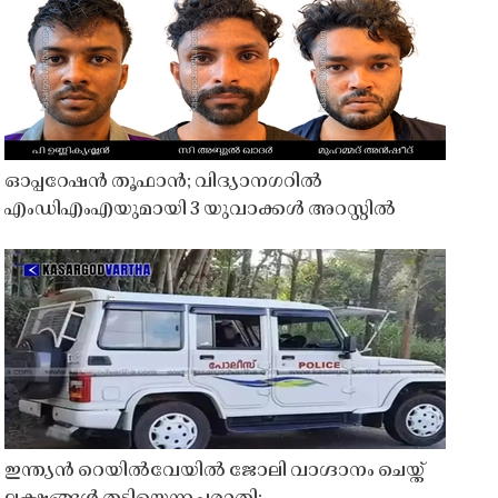
ഓപ്പറേഷൻ തൂഫാൻ; വിദ്യാനഗറിൽ
എംഡിഎംഎയുമായി 3 യുവാക്കൾ അറസ്റ്റിൽ
ഇന്ത്യൻ റെയിൽവേയിൽ ജോലി വാഗ്ദാനം ചെയ്ത്