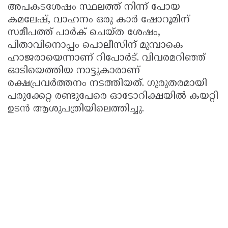
അപകടശേഷം സ്ഥലത്ത് നിന്ന് പോയ
കമലേഷ്, വാഹനം ഒരു കാര്‍ ഷോറൂമിന്
സമീപത്ത് പാര്‍ക് ചെയ്ത ശേഷം,
പിതാവിനൊപ്പം പൊലീസിന് മുമ്പാകെ
ഹാജരായെന്നാണ് റിപോര്‍ട്. വിവരമറിഞ്ഞ്
ഓടിയെത്തിയ നാട്ടുകാരാണ്
രക്ഷപ്രവര്‍ത്തനം നടത്തിയത്. ഗുരുതരമായി
പരുക്കേറ്റ രണ്ടുപേരെ ഓടോറിക്ഷയില്‍ കയറ്റി
ഉടന്‍ ആശുപത്രിയിലെത്തിച്ചു.