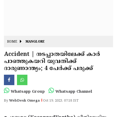
Fitr
May
Day
Eid
Al
Independence
Ad'ha
Day
Onam
HOME
MANGLORE
J&K
State
Accident | നടപ്പാതയിലേക്ക് കാര്‍
Haryana
പാഞ്ഞുകയറി യുവതിക്ക്
Assembly
State
Diwali
ദാരുണാന്ത്യം; 4 പേര്‍ക്ക് പരുക്ക്
Elections
Assembly
Christmas
Elections
New-
Year
Republic
Whatsapp Group
Whatsapp Channel
Day
Budget
By
WebDesk Omega
Oct 19, 2023, 07:18 IST
Delhi