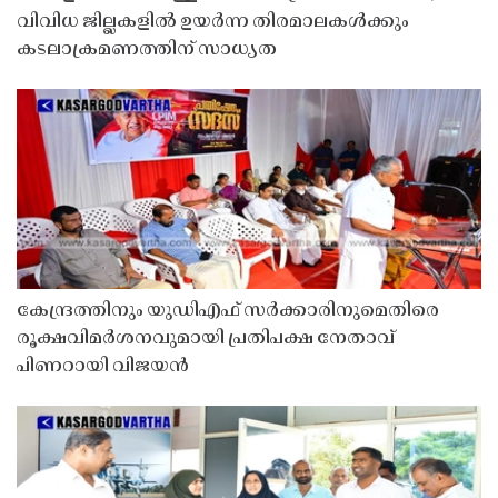
വിവിധ ജില്ലകളിൽ ഉയർന്ന തിരമാലകൾക്കും
കടലാക്രമണത്തിന് സാധ്യത
കേന്ദ്രത്തിനും യുഡിഎഫ് സർക്കാരിനുമെതിരെ
രൂക്ഷവിമർശനവുമായി പ്രതിപക്ഷ നേതാവ്
പിണറായി വിജയൻ