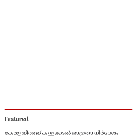
Featured
കേരള തീരത്ത് കള്ളക്കടൽ ജാഗ്രതാ നിർദേശം;