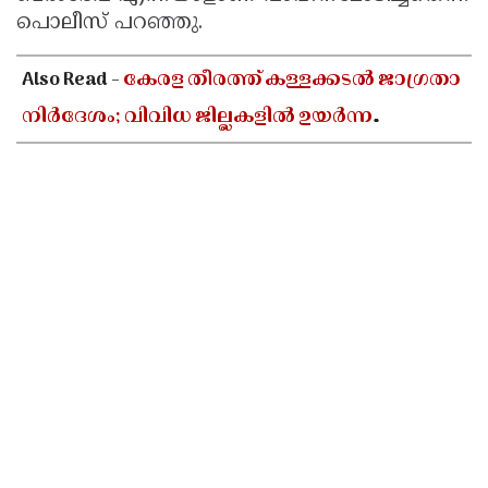
പൊലീസ് പറഞ്ഞു.
Updates
Assembly
Kerala
Polls
Local
Look
Also Read -
കേരള തീരത്ത് കള്ളക്കടൽ ജാഗ്രതാ
Body
Back
നിർദേശം; വിവിധ ജില്ലകളിൽ ഉയർന്ന
Election
2025
തിരമാലകൾക്കും കടലാക്രമണത്തിന്
സാധ്യത