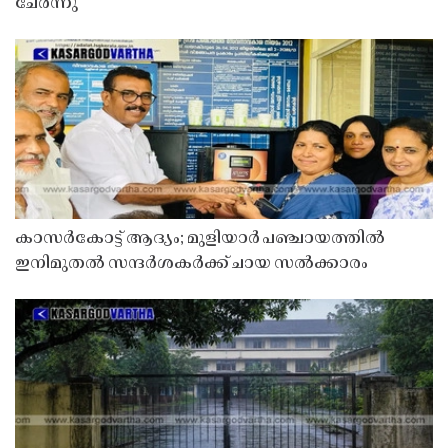
ചേർന്നു
കാസർകോട്ട് ആദ്യം; മുളിയാർ പഞ്ചായത്തിൽ
ഇനിമുതൽ സന്ദർശകർക്ക് ചായ സൽക്കാരം