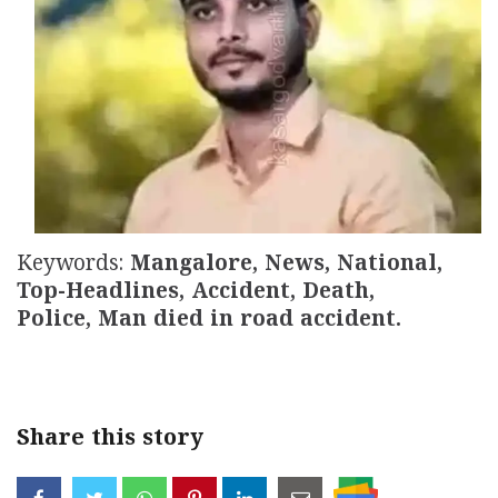
Updates
Assembly
Kerala
Polls
Local
Look
Body
Back
Election
2025
Keywords:
Mangalore, News, National,
Top-Headlines, Accident, Death,
Police, Man died in road accident.
Share this story