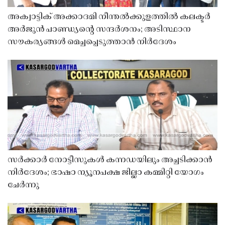
അക്വാട്ടിക് അക്കാദമി നീന്തൽക്കുളത്തിൽ കലക്ടർ
അർജുൻ പാണ്ഡ്യൻ്റെ സന്ദർശനം; അടിസ്ഥാന
സൗകര്യങ്ങൾ മെച്ചപ്പെടുത്താൻ നിർദേശം
സർക്കാർ നോട്ടീസുകൾ കന്നഡയിലും അച്ചടിക്കാൻ
നിർദേശം; ഭാഷാ ന്യൂനപക്ഷ ജില്ലാ കമ്മിറ്റി യോഗം
ചേർന്നു