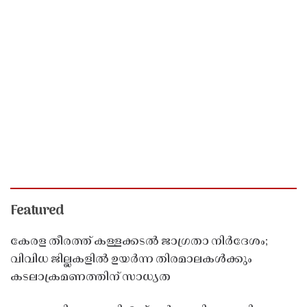
Featured
കേരള തീരത്ത് കള്ളക്കടൽ ജാഗ്രതാ നിർദേശം;
വിവിധ ജില്ലകളിൽ ഉയർന്ന തിരമാലകൾക്കും
കടലാക്രമണത്തിന് സാധ്യത