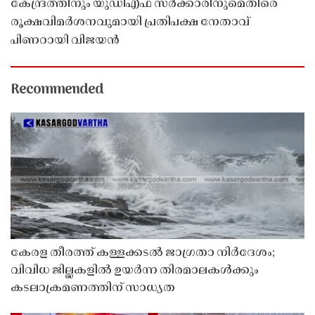
കേന്ദ്രത്തിനും യുഡിഎഫ് സർക്കാരിനുമെതിരെ
രൂക്ഷവിമർശനവുമായി പ്രതിപക്ഷ നേതാവ്
പിണറായി വിജയൻ
Recommended
കേരള തീരത്ത് കള്ളക്കടൽ ജാഗ്രതാ നിർദേശം;
വിവിധ ജില്ലകളിൽ ഉയർന്ന തിരമാലകൾക്കും
കടലാക്രമണത്തിന് സാധ്യത