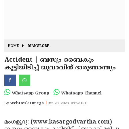
Fitr
May
Day
Eid
Al
Independence
Ad'ha
Day
Onam
HOME
MANGLORE
J&K
State
Accident | ബസും ബൈകും
Haryana
കൂട്ടിയിടിച്ച് യുവാവിന് ദാരുണാന്ത്യം
Assembly
State
Diwali
Elections
Assembly
Christmas
Elections
New-
Whatsapp Group
Whatsapp Channel
Year
Republic
By
WebDesk Omega
Jun 23, 2023, 09:52 IST
Day
Budget
Delhi
മംഗളൂറു: (www.kasargodvartha.com)