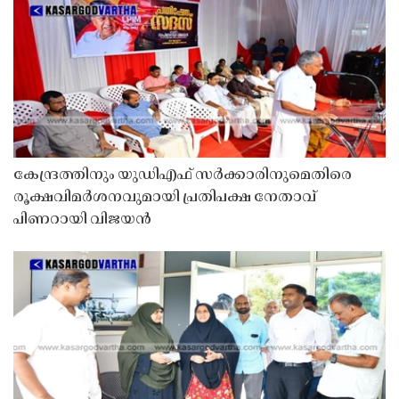
കേന്ദ്രത്തിനും യുഡിഎഫ് സർക്കാരിനുമെതിരെ
രൂക്ഷവിമർശനവുമായി പ്രതിപക്ഷ നേതാവ്
പിണറായി വിജയൻ