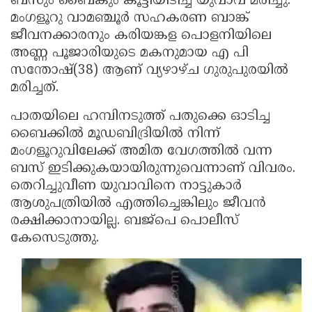
ബസും ബൈകും കൂട്ടിയിടിച്ച് യുവാവ് മരിച്ചു.
Election
Maha
മംഗളൂറു വാമഞ്ചൂര്‍ സഹകരണ ബാങ്ക്
Shivarathri
International
ജീവനക്കാരനും കരിയങ്കള പൊളനിയിലെ
അണ്ണ പൂജാരിയുടെ മകനുമായ എ പി
Women's
Anti-
സന്തോഷ്(38) ആണ് വ്യഴാഴ്ച ഗുരുപുരയില്‍
Day
Drug
Attukal
മരിച്ചത്.
Campaign
Pongala
Holi
പാതയിലെ ഹമ്പിനടുത്ത് പതുക്കെ ഓടിച്ച
2025
2025
IPL
ബൈക്കില്‍ മൂഡബിദ്രിയില്‍ നിന്ന്
മംഗളൂറുവിലേക്ക് അമിത വേഗത്തില്‍ വന്ന
2025
Eid
ബസ് ഇടിക്കുകയായിരുന്നുവെന്നാണ് വിവരം.
Al-
Waqf
തെറിച്ചുവീണ യുവാവിനെ നാട്ടുകാര്‍
ആശുപത്രിയില്‍ എത്തിച്ചെങ്കിലും ജീവന്‍
Fitr
Bill
Vishu
രക്ഷിക്കാനായില്ല. ബജ്‌പെ പൊലീസ്
2025
Controversy
Festival
Good
കേസെടുത്തു.
2025
Friday
Easter
Observance
Sunday
By-
2025
2025
Election
Bihar