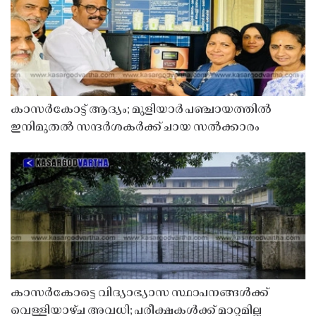
കാസർകോട്ട് ആദ്യം; മുളിയാർ പഞ്ചായത്തിൽ
ഇനിമുതൽ സന്ദർശകർക്ക് ചായ സൽക്കാരം
കാസർകോട്ടെ വിദ്യാഭ്യാസ സ്ഥാപനങ്ങൾക്ക്
വെള്ളിയാഴ്ച അവധി; പരീക്ഷകൾക്ക് മാറ്റമില്ല