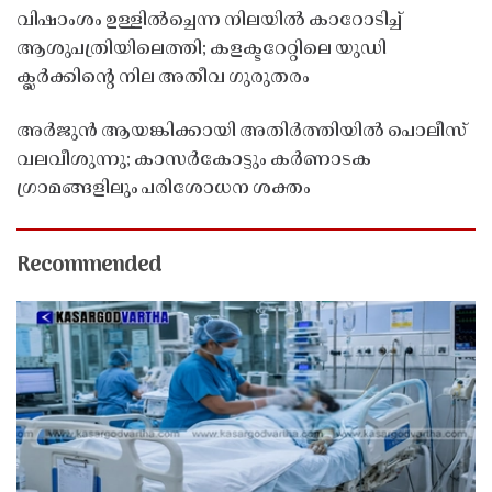
വിഷാംശം ഉള്ളിൽച്ചെന്ന നിലയിൽ കാറോടിച്ച്
ആശുപത്രിയിലെത്തി; കളക്ടറേറ്റിലെ യുഡി
ക്ലർക്കിൻ്റെ നില അതീവ ഗുരുതരം
അർജുൻ ആയങ്കിക്കായി അതിർത്തിയിൽ പൊലീസ്
വലവീശുന്നു; കാസർകോട്ടും കർണാടക
ഗ്രാമങ്ങളിലും പരിശോധന ശക്തം
Recommended