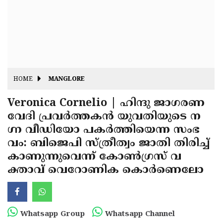
Fitr
May
Day
Eid
Al
Independence
Ad'ha
Day
Onam
HOME
MANGLORE
J&K
State
Veronica Cornelio | ഹിന്ദു ജാഗരണ
Haryana
വേദി പ്രവര്‍ത്തകന്‍ യുവതിയുടെ ന
Assembly
State
Diwali
ഗ്ന വീഡിയോ പകര്‍ത്തിയെന്ന സംഭ
Elections
Assembly
Christmas
വം: ബിജെപി സ്ത്രീത്വം ജാതി തിരിച്ച്
Elections
കാണുന്നുവെന്ന് കോണ്‍ഗ്രസ് വ
New-
ക്താവ് വെറോണിക കൊര്‍ണെലോ
Year
Republic
Day
Budget
Delhi
Whatsapp Group
Whatsapp Channel