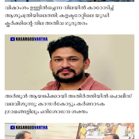
വിഷാംശം ഉള്ളിൽച്ചെന്ന നിലയിൽ കാറോടിച്ച്
ആശുപത്രിയിലെത്തി; കളക്ടറേറ്റിലെ യുഡി
ക്ലർക്കിൻ്റെ നില അതീവ ഗുരുതരം
അർജുൻ ആയങ്കിക്കായി അതിർത്തിയിൽ പൊലീസ്
വലവീശുന്നു; കാസർകോട്ടും കർണാടക
ഗ്രാമങ്ങളിലും പരിശോധന ശക്തം