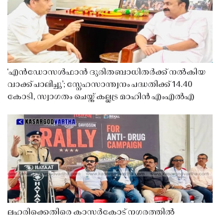
‘എൻഡോസൾഫാൻ ദുരിതബാധിതർക്ക് നൽകിയ
വാക്ക് പാലിച്ചു’; സ്നേഹസാന്ത്വനം പദ്ധതിക്ക് 14.40
കോടി, സ്വാഗതം ചെയ്ത് കല്ലട്ര മാഹിൻ എംഎൽഎ
ലഹരിക്കെതിരെ കാസർകോട് നഗരത്തിൽ