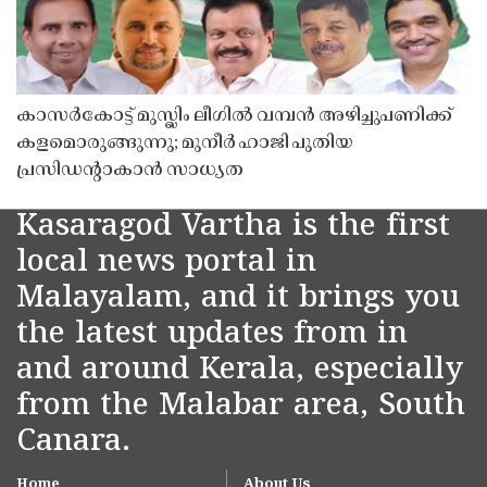
കാസർകോട്ട് മുസ്ലിം ലീഗിൽ വമ്പൻ അഴിച്ചുപണിക്ക്
കളമൊരുങ്ങുന്നു; മുനീർ ഹാജി പുതിയ
പ്രസിഡൻ്റാകാൻ സാധ്യത
Kasaragod Vartha is the first
local news portal in
Malayalam, and it brings you
the latest updates from in
and around Kerala, especially
from the Malabar area, South
Canara.
Home
About Us