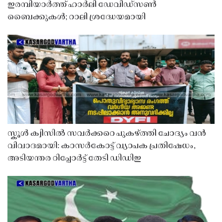
ഇരമ്പിയാർത്ത് ഹാർലി ഡേവിഡ്‌സൺ
ബൈക്കുകൾ; റാലി ശ്രദ്ധേയമായി
സ്കൂൾ ക്വിസിൽ സവർക്കറെ പുകഴ്ത്തി ചോദ്യം വൻ
വിവാദമായി: കാസർകോട്ട് വ്യാപക പ്രതിഷേധം,
അടിയന്തര റിപ്പോർട്ട് തേടി ഡിഡിഇ