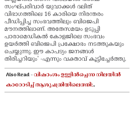
സംഘ്പരിവാര്‍ യുവാക്കള്‍ ദലിത്
വിഭാഗത്തിലെ 16 കാരിയെ നിരന്തരം
പീഡിപ്പിച്ച സംഭവത്തിലും ബിജെപി
മൗനത്തിലാണ്. അതേസമയം ഉടുപ്പി
പാരാമെഡികല്‍ കോളജിലെ സംഭവം
ഉയര്‍ത്തി ബിജെപി പ്രക്ഷോഭം നടത്തുകയും
ചെയ്യുന്നു. ഈ കാപട്യം ജനങ്ങള്‍
തിരിച്ചറിയും' -എന്നും വക്താവ് കൂട്ടിച്ചേര്‍ത്തു.
Also Read -
വിഷാംശം ഉള്ളിൽച്ചെന്ന നിലയിൽ
കാറോടിച്ച് ആശുപത്രിയിലെത്തി;
കളക്ടറേറ്റിലെ യുഡി ക്ലർക്കിൻ്റെ നില അതീവ
ഗുരുതരം