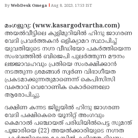
Election
Maha
By
WebDesk Omega
Aug 8, 2023, 17:53 IST
Shivarathri
International
Women's
Anti-
മംഗളൂറു: (www.kasargodvartha.com)
അയല്‍വീട്ടിലെ കുളിമുറിയില്‍ ഹിന്ദു ജാഗരണ
Day
Drug
Attukal
വേദി പ്രവര്‍ത്തകന്‍ ഒളിക്യാമറ സ്ഥാപിച്ച്
Campaign
Pongala
Holi
യുവതിയുടെ നഗ്ന വീഡിയോ പകര്‍ത്തിയെന്ന
സംഭവത്തില്‍ ബിജെപി പുലര്‍ത്തുന്ന മൗനം
2025
2025
IPL
ലജ്ജാവഹവും പ്രതിയെ സംരക്ഷിക്കാന്‍
2025
Eid
നടത്തുന്ന ശ്രമങ്ങള്‍ സ്വര്‍ണ വിഭാഗീയത
പ്രകടമാക്കുന്നതുമാണെന്ന് കെപിസിസി
Al-
Waqf
വക്താവ് വെറോണിക കൊര്‍ണെലോ
Fitr
Bill
Vishu
ആരോപിച്ചു.
2025
Controversy
Festival
Good
ദക്ഷിണ കന്നട ജില്ലയില്‍ ഹിന്ദു ജാഗരണ
2025
Friday
Easter
വേദി പക്ഷികെരെ യൂനിറ്റ് അംഗവും
കെമറാല്‍ പഞ്ചായത് പരിധിയില്‍പെട്ട സുമന്ത്
Observance
Sunday
By-
പൂജാരിയെ (22) അയല്‍ക്കാരിയുടെ നഗ്നത
2025
2025
Election
Bihar