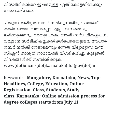
വിദ്യാർഥികൾക്ക് ഇഷ്ടമുള്ള ഏത് കോളജിലേക്കും
അപേക്ഷിക്കാം.
പിയുസി രജിസ്റ്റർ നമ്പർ നൽകുന്നതിലൂടെ മാർക്
കാർഡുമായി ബന്ധപ്പെട്ട എല്ലാ വിവരങ്ങളും
ലഭിക്കുമെന്നും അതുപോലെ ജാതി സർടിഫികറ്റുകൾ,
വരുമാന സർടിഫികറ്റുകൾ ഉൾപെടെയുള്ളവ ആധാർ
നമ്പർ നൽകി നേടാമെന്നും ഉന്നത വിദ്യാഭ്യാസ മന്ത്രി
സിഎൻ അശ്വത് നാരായൺ വിശദീകരിച്ചു. കൂടുതൽ
വിവരങ്ങൾക്ക് സന്ദർശിക്കുക.
www(dot)uucms(dot)karnataka(dot)gov(dot)in
Keywords:
Mangalore, Karnataka, News, Top-
Headlines, College, Education, Online-
Registration, Class, Students, Study
class, Karnataka: Online admission process for
degree colleges starts from July 11.
< !- START
disable copy paste -->