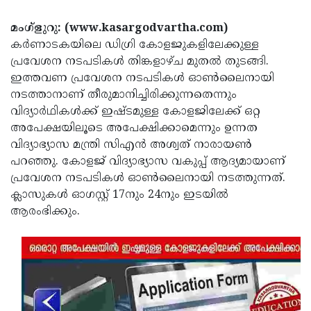
Election
Maha
മംഗ്ളുറു: (www.kasargodvartha.com)
Shivarathri
International
കർണാടകയിലെ ഡിഗ്രി കോളജുകളിലേക്കുള്ള
Women's
Anti-
പ്രവേശന നടപടികൾ തിങ്കളാഴ്ച മുതൽ തുടങ്ങി.
ഇത്തവണ പ്രവേശന നടപടികൾ ഓൺലൈനായി
Day
Drug
Attukal
നടത്താനാണ് തീരുമാനിച്ചിരിക്കുന്നതെന്നും
Campaign
Pongala
Holi
വിദ്യാർഥികൾക്ക് ഇഷ്ടമുള്ള കോളജിലേക്ക് ഒറ്റ
അപേക്ഷയിലൂടെ അപേക്ഷിക്കാമെന്നും ഉന്നത
2025
2025
IPL
വിദ്യാഭ്യാസ മന്ത്രി സിഎൻ അശ്വത് നാരായൺ
2025
Eid
പറഞ്ഞു. കോളജ് വിദ്യാഭ്യാസ വകുപ്പ് ആദ്യമായാണ്
പ്രവേശന നടപടികൾ ഓൺലൈനായി നടത്തുന്നത്.
Al-
Waqf
ക്ലാസുകൾ ഓഗസ്റ്റ് 17നും 24നും ഇടയിൽ
Fitr
Bill
Vishu
ആരംഭിക്കും.
2025
Controversy
Festival
Good
2025
Friday
Easter
Observance
Sunday
By-
2025
2025
Election
Bihar