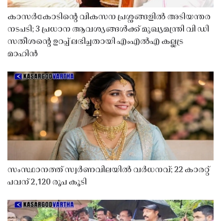
കാസർകോടിൻ്റെ വികസന പ്രശ്നങ്ങളിൽ അടിയന്തര
നടപടി; 3 പ്രധാന ആവശ്യങ്ങൾക്ക് മുഖ്യമന്ത്രി വി ഡി
സതീശൻ്റെ ഉറപ്പ് ലഭിച്ചതായി എംഎൽഎ കല്ലട്ര
മാഹിൻ
സംസ്ഥാനത്ത് സ്വർണവിലയിൽ വർധനവ്; 22 കാരറ്റ്
പവന് 2,120 രൂപ കൂടി