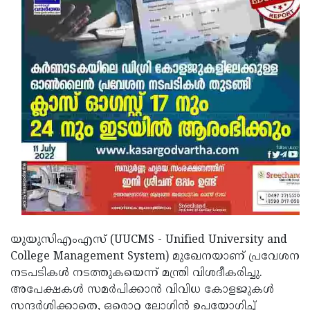
Updates
Assembly
Kerala
Polls
Local
Look
Body
Back
Election
2025
യുയുസിഎംഎസ് (UUCMS - Unified University and
College Management System) മുഖേനയാണ് പ്രവേശന
നടപടികൾ നടത്തുകയെന്ന് മന്ത്രി വിശദീകരിച്ചു.
അപേക്ഷകൾ സമർപിക്കാൻ വിവിധ കോളജുകൾ
സന്ദർശിക്കാതെ, ഒരൊറ്റ ലോഗിൻ ഉപയോഗിച്ച്