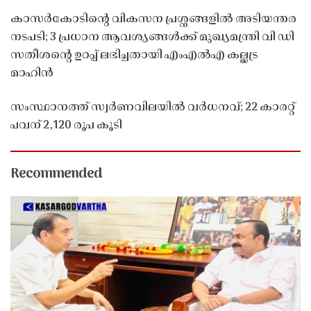
കാസർകോടിൻ്റെ വികസന പ്രശ്നങ്ങളിൽ അടിയന്തര
നടപടി; 3 പ്രധാന ആവശ്യങ്ങൾക്ക് മുഖ്യമന്ത്രി വി ഡി
സതീശൻ്റെ ഉറപ്പ് ലഭിച്ചതായി എംഎൽഎ കല്ലട്ര
മാഹിൻ
സംസ്ഥാനത്ത് സ്വർണവിലയിൽ വർധനവ്; 22 കാരറ്റ്
പവന് 2,120 രൂപ കൂടി
Recommended