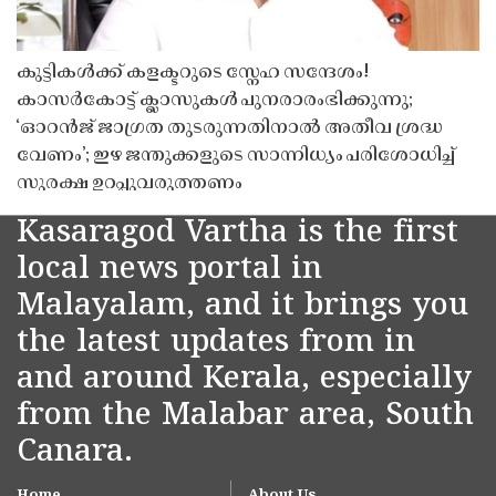
കുട്ടികൾക്ക് കളക്ടറുടെ സ്നേഹ സന്ദേശം!
കാസർകോട്ട് ക്ലാസുകൾ പുനരാരംഭിക്കുന്നു;
‘ഓറൻജ് ജാഗ്രത തുടരുന്നതിനാൽ അതീവ ശ്രദ്ധ
വേണം’; ഇഴ ജന്തുക്കളുടെ സാന്നിധ്യം പരിശോധിച്ച്
സുരക്ഷ ഉറപ്പുവരുത്തണം
Kasaragod Vartha is the first
local news portal in
Malayalam, and it brings you
the latest updates from in
and around Kerala, especially
from the Malabar area, South
Canara.
Home
About Us