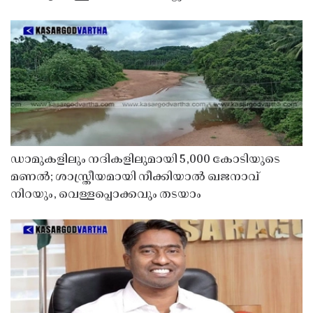
ഡാമുകളിലും നദികളിലുമായി 5,000 കോടിയുടെ
മണൽ; ശാസ്ത്രീയമായി നീക്കിയാൽ ഖജനാവ്
നിറയും, വെള്ളപ്പൊക്കവും തടയാം