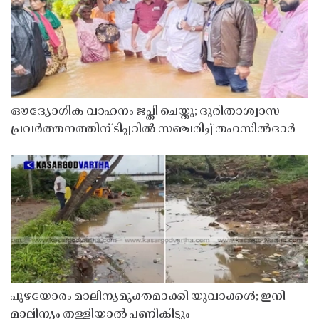
ഔദ്യോഗിക വാഹനം ജപ്തി ചെയ്തു; ദുരിതാശ്വാസ
പ്രവർത്തനത്തിന് ടിപ്പറിൽ സഞ്ചരിച്ച് തഹസിൽദാർ
പുഴയോരം മാലിന്യമുക്തമാക്കി യുവാക്കൾ; ഇനി
മാലിന്യം തള്ളിയാൽ പണികിട്ടും