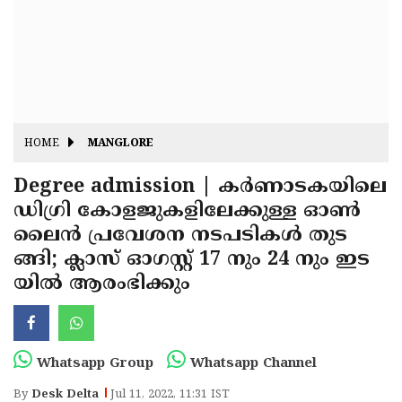
Fitr
May
Day
Eid
Al
Independence
Ad'ha
Day
Onam
HOME
MANGLORE
J&K
State
Degree admission | കർണാടകയിലെ
Haryana
ഡിഗ്രി കോളജുകളിലേക്കുള്ള ഓൺ
Assembly
State
Diwali
ലൈൻ പ്രവേശന നടപടികൾ തുട
Elections
Assembly
Christmas
ങ്ങി; ക്ലാസ് ഓഗസ്റ്റ് 17 നും 24 നും ഇട
Elections
യിൽ ആരംഭിക്കും
New-
Year
Republic
Day
Budget
Whatsapp Group
Whatsapp Channel
Delhi
By
Desk Delta
Jul 11, 2022, 11:31 IST